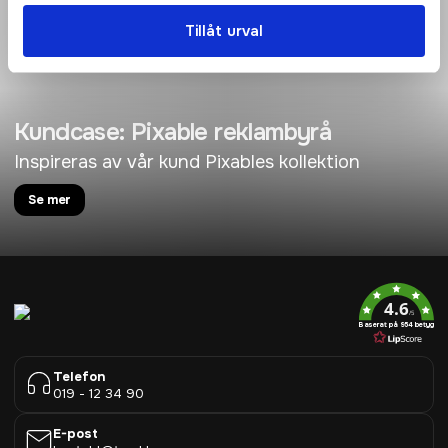
Tillåt urval
Kundcase: Pixable reklambyrå
Inspireras av vår kund Pixables kollektion
Se mer
4.6
/5
Baserat på 954 betyg
Telefon
019 - 12 34 90
E-post