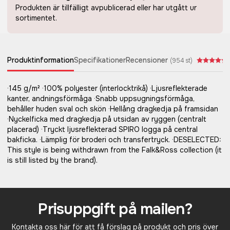
Produkten är tillfälligt avpublicerad eller har utgått ur
sortimentet.
Produktinformation
Specifikationer
Recensioner
(
954
st)
·145 g/m² ·100% polyester (interlocktrikå) ·Ljusreflekterade
kanter, andningsförmåga ·Snabb uppsugningsförmåga,
behåller huden sval och skön ·Hellång dragkedja på framsidan
·Nyckelficka med dragkedja på utsidan av ryggen (centralt
placerad) ·Tryckt ljusreflekterad SPIRO logga på central
bakficka. ·Lämplig för broderi och transfertryck. ·DESELECTED:
This style is being withdrawn from the Falk&Ross collection (it
is still listed by the brand).
Prisuppgift på mailen?
Kontakta oss här för att få förslag på produkt och pris över