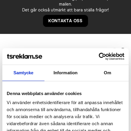
mailen.
Det går också utmärkt att bara ställa frågor!
KONTAKTA OSS
Relaterade produkter
Bästsäljare
Samtycke
Information
Om
Denna webbplats använder cookies
Vi använder enhetsidentifierare för att anpassa innehållet
och annonserna till användarna, tillhandahålla funktioner
för sociala medier och analysera vår trafik. Vi
vidarebefordrar även sådana identifierare och annan
information från din enhet till de sociala medier och