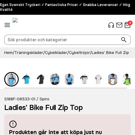
Eget Svenskt Tryckeri ✓ Fantastiska Priser ✓ Snabba Leveranser ✓ Hög
Kvalité
0
Hem
/
Träningskläder
/
Cykelkläder
/
Cykeltröjor
/
Ladies' Bike Full Zip T
S188F-06533-01
Spiro
/
Ladies' Bike Full Zip Top
Produkten går inte att köpa just nu