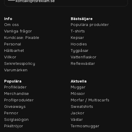
kontakt@tsreklam.se
Info
Bästsäljare
Om oss
Populära produkter
Vanliga frågor
T-shirts
Kundcase: Pixable
Kepsar
Personal
Hoodies
Hållbarhet
Tygpåsar
Villkor
Vattenflaskor
Sekretesspolicy
Reflexvästar
Varumärken
Populära
Aktuella
Profilkläder
Muggar
Merchandise
Mössor
Profilprodukter
Morfar / Multiscarfs
Giveaways
Sweatshirts
Pennor
Jackor
Solglasögon
Västar
Pikétröjor
Termosmuggar