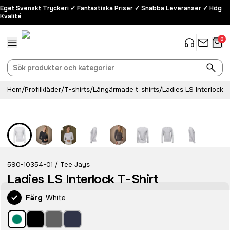
Eget Svenskt Tryckeri ✓ Fantastiska Priser ✓ Snabba Leveranser ✓ Hög
Kvalité
0
Hem
/
Profilkläder
/
T-shirts
/
Långärmade t-shirts
/
Ladies LS Interlock T
Eco
590-10354-01
Tee Jays
/
Ladies LS Interlock T-Shirt
Färg
White