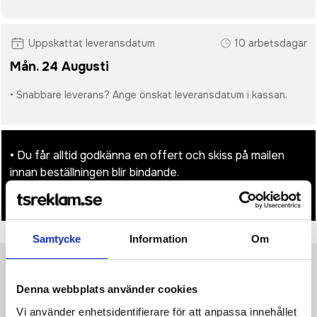
Uppskattat leveransdatum
10 arbetsdagar
Mån. 24 Augusti
• Snabbare leverans? Ange önskat leveransdatum i kassan.
• Du får alltid godkänna en offert och skiss på mailen
innan beställningen blir bindande.
• Tryckfil/er logo laddas upp i kassan.
Samtycke
Information
Om
Produktinformation
Specifikationer
Pristabell
Recensioner
(
954
st)
Denna webbplats använder cookies
Vi använder enhetsidentifierare för att anpassa innehållet