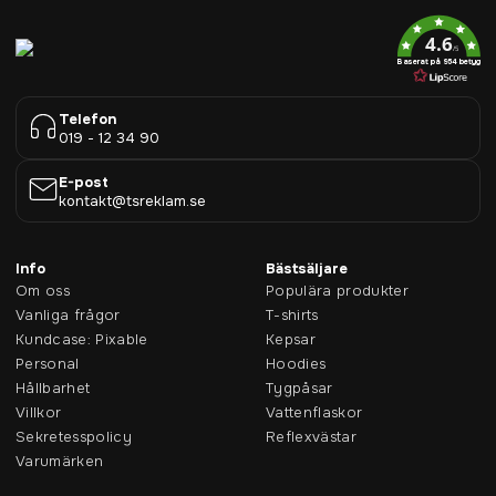
4.6
/5
Baserat på 954 betyg
Telefon
019 - 12 34 90
E-post
kontakt@tsreklam.se
Info
Bästsäljare
Om oss
Populära produkter
Vanliga frågor
T-shirts
Kundcase: Pixable
Kepsar
Personal
Hoodies
Hållbarhet
Tygpåsar
Villkor
Vattenflaskor
Sekretesspolicy
Reflexvästar
Varumärken