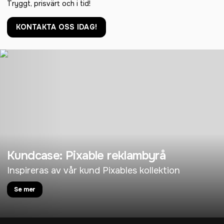
Tryggt, prisvärt och i tid!
KONTAKTA OSS IDAG!
Kundcase: Pixable reklambyrå
Inspireras av vår kund Pixables kollektion
Se mer