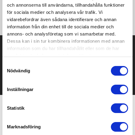
·220 g/m² ·100% ringspunnen kammad bomull (Organic)
och annonserna till användarna, tillhandahålla funktioner
·Långfibrig bomull ·Tjock kvalité ·Enzym och silikon tvätt för en
för sociala medier och analysera vår trafik. Vi
mjukare och slätare yta ·Ribbad halsringning i Lycra ·Dubbla
sömmar ·Figurnära.
vidarebefordrar även sådana identifierare och annan
information från din enhet till de sociala medier och
annons- och analysföretag som vi samarbetar med.
Dessa kan i sin tur kombinera informationen med annan
Prisuppgift på mailen?
information som du har tillhandahållit eller som de har
samlat in när du har använt deras tjänster.
Kontakta oss här för att få förslag på produkt och pris över
mailen.
Samtyckesval
Det går också utmärkt att bara ställa frågor!
Nödvändig
KONTAKTA OSS
Inställningar
Statistik
Relaterade produkter
Marknadsföring
Bra pris