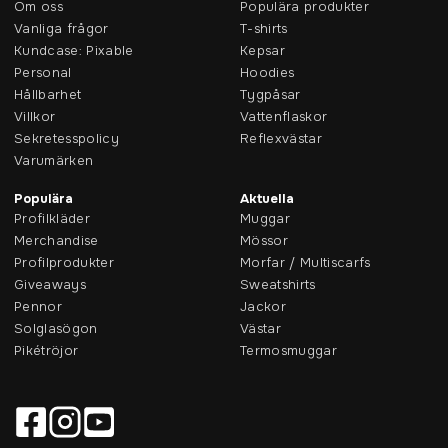
Om oss
Populära produkter
Vanliga frågor
T-shirts
Kundcase: Pixable
Kepsar
Personal
Hoodies
Hållbarhet
Tygpåsar
Villkor
Vattenflaskor
Sekretesspolicy
Reflexvästar
Varumärken
Populära
Aktuella
Profilkläder
Muggar
Merchandise
Mössor
Profilprodukter
Morfar / Multiscarfs
Giveaways
Sweatshirts
Pennor
Jackor
Solglasögon
Västar
Pikétröjor
Termosmuggar