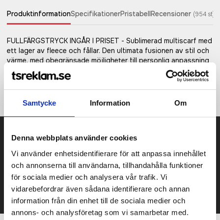
Produktinformation
Specifikationer
Pristabell
Recensioner
(
954
st)
FULLFÄRGSTRYCK INGÅR I PRISET - Sublimerad multiscarf med
ett lager av fleece och fållar. Den ultimata fusionen av stil och
värme, med obegränsade möjligheter till personlig anpassning
och livfulla mönster. Bär den som en halsduk, pannband eller
ansiktsskydd – valet är ditt! Med fleecens extra värme är
halsduken perfekt för utomhusäventyr, sport eller kalla dagar.
Samtycke
Information
Om
Prisuppgift på mailen?
Denna webbplats använder cookies
Vi använder enhetsidentifierare för att anpassa innehållet
Kontakta oss här för att få förslag på produkt och pris över
mailen.
och annonserna till användarna, tillhandahålla funktioner
Det går också utmärkt att bara ställa frågor!
för sociala medier och analysera vår trafik. Vi
vidarebefordrar även sådana identifierare och annan
KONTAKTA OSS
information från din enhet till de sociala medier och
annons- och analysföretag som vi samarbetar med.