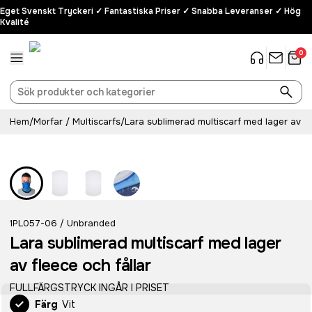
Eget Svenskt Tryckeri ✓ Fantastiska Priser ✓ Snabba Leveranser ✓ Hög
Kvalité
0
Hem
/
Morfar / Multiscarfs
/
Lara sublimerad multiscarf med lager av fl
1PL057-06
Unbranded
/
Lara sublimerad multiscarf med lager
av fleece och fållar
FULLFÄRGSTRYCK INGÅR I PRISET
Färg
Vit