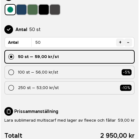
Antal
50 st
+
-
Antal
50
st
—
59,00 kr
/st
100
st
—
56,00 kr
/st
-
5
%
250
st
—
53,00 kr
/st
-
10
%
Prissammanställning
Lara sublimerad multiscarf med lager av fleece och fållar
59,00 kr
Totalt
2 950,00 kr