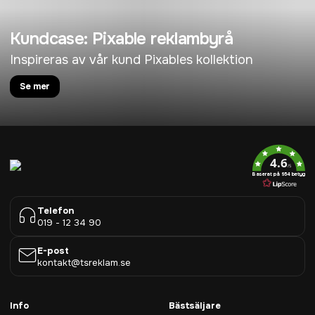
Kundcase: Pixable reklambyrå
Inspireras av vår kund Pixables kollektion
Se mer
4.6
/5
Baserat på 954 betyg
Telefon
019 - 12 34 90
E-post
kontakt@tsreklam.se
Info
Bästsäljare