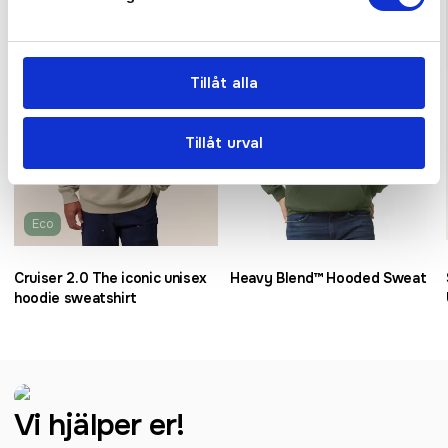
Bästsäljare
Bra pris
Tillåt alla
Tillåt urval
Eco
Cruiser 2.0 The iconic unisex
Heavy Blend™ Hooded Sweat
hoodie sweatshirt
Vi hjälper er!