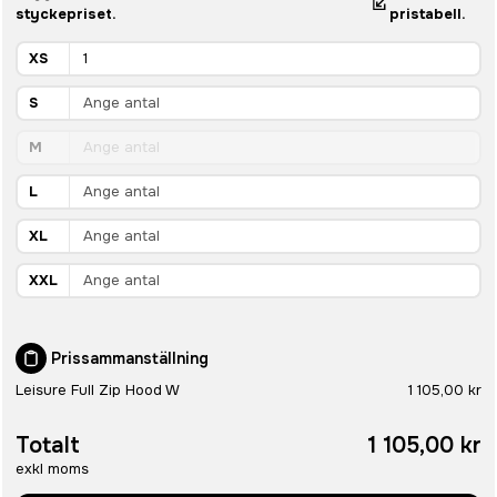
styckepriset.
pristabell.
XS
S
M
L
XL
XXL
Prissammanställning
Leisure Full Zip Hood W
1 105,00 kr
Totalt
1 105,00 kr
exkl moms