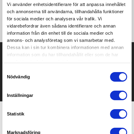
Vi använder enhetsidentifierare för att anpassa innehållet
och annonserna till användarna, tillhandahålla funktioner
Skön huvjacka i mjuk, elastisk och funktionell polyester. Huva
för sociala medier och analysera vår trafik. Vi
med dragsko, två fickor. • Mjuk och funktionell polyester •
vidarebefordrar även sådana identifierare och annan
Ergonomisk passform • Huva med dragsko • Två fickor
information från din enhet till de sociala medier och
annons- och analysföretag som vi samarbetar med.
Dessa kan i sin tur kombinera informationen med annan
Prisuppgift på mailen?
information som du har tillhandahållit eller som de har
samlat in när du har använt deras tjänster.
Kontakta oss här för att få förslag på produkt och pris över
mailen.
Samtyckesval
Det går också utmärkt att bara ställa frågor!
Nödvändig
KONTAKTA OSS
Inställningar
Statistik
Relaterade produkter
Marknadsföring