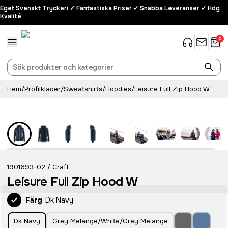
Eget Svenskt Tryckeri ✓ Fantastiska Priser ✓ Snabba Leveranser ✓ Hög
Kvalité
0
Hem
/
Profilkläder
/
Sweatshirts
/
Hoodies
/
Leisure Full Zip Hood W
1901693-02
Craft
/
Leisure Full Zip Hood W
Färg
Dk Navy
Dk Navy
Grey Melange/White/Grey Melange