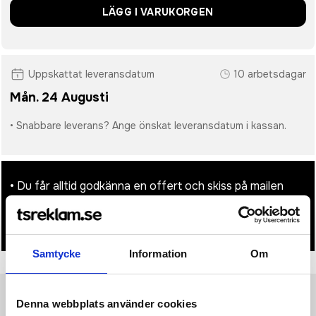
LÄGG I VARUKORGEN
Uppskattat leveransdatum
10 arbetsdagar
Mån. 24 Augusti
• Snabbare leverans? Ange önskat leveransdatum i kassan.
• Du får alltid godkänna en offert och skiss på mailen
innan beställningen blir bindande.
• Tryckfil/er logo laddas upp i kassan.
Samtycke
Information
Om
Denna webbplats använder cookies
Produktinformation
Specifikationer
Pristabell
Recensioner
(
954
st)