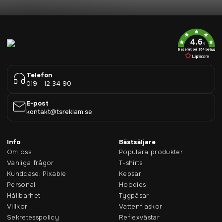
4.6
/5
Baserat på 954 betyg
Telefon
019 - 12 34 90
E-post
kontakt@tsreklam.se
Info
Bästsäljare
Om oss
Populära produkter
Vanliga frågor
T-shirts
Kundcase: Pixable
Kepsar
Personal
Hoodies
Hållbarhet
Tygpåsar
Villkor
Vattenflaskor
Sekretesspolicy
Reflexvästar