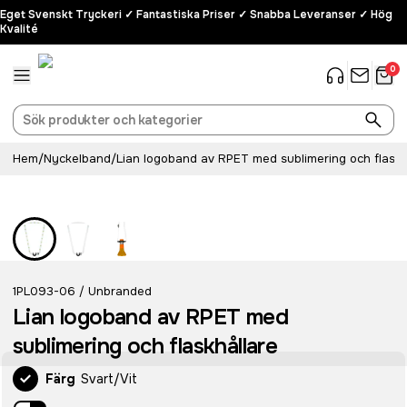
Eget Svenskt Tryckeri ✓ Fantastiska Priser ✓ Snabba Leveranser ✓ Hög
Kvalité
0
Hem
/
Nyckelband
/
Lian logoband av RPET med sublimering och flaskh
1PL093-06
Unbranded
/
Lian logoband av RPET med
sublimering och flaskhållare
Färg
Svart/Vit