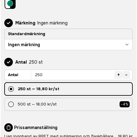
Märkning
Ingen märkning
Standardmärkning
Ingen märkning
Antal
250 st
+
-
Antal
250
st
—
18,80 kr
/st
500
st
—
18,00 kr
/st
-
4
%
Prissammanställning
Lian logoband av RPET med sublimering och flaskhållare
18,80 kr