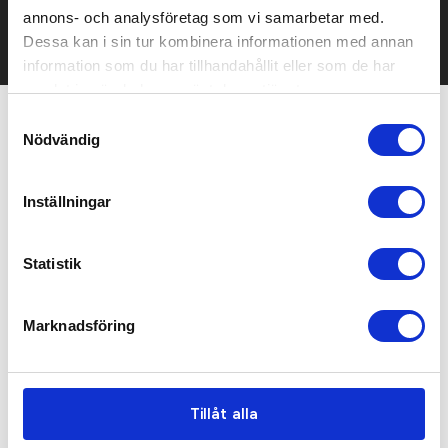
Det går också utmärkt att bara ställa frågor!
annons- och analysföretag som vi samarbetar med.
KONTAKTA OSS
Dessa kan i sin tur kombinera informationen med annan
information som du har tillhandahållit eller som de har
samlat in när du har använt deras tjänster.
Samtyckesval
Nödvändig
Relaterade produkter
Inställningar
Statistik
Marknadsföring
Tillåt alla
Recycled