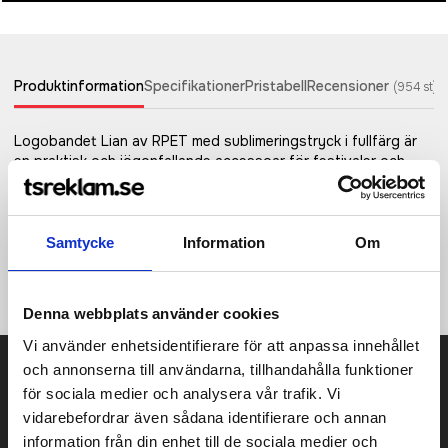
Produktinformation
Specifikationer
Pristabell
Recensioner
(
954
st)
Logobandet Lian av RPET med sublimeringstryck i fullfärg är
en praktisk och iögonfallande accessoar för festivaler och
evenemang. Den har en praktisk flaskhållare och ett skjutbart
spänne som gör att längden kan justeras för en bekväm
passform. Logobandet kan tryckas på en eller båda sidorna,
och för dubbelsidigt tryck kan du välja mellan standard eller
Samtycke
Information
Om
det anpassade alternativet. Med det anpassade alternativet
trycks designen linjerat på båda sidorna. Tillverkad i Europa.
Denna webbplats använder cookies
Vi använder enhetsidentifierare för att anpassa innehållet
Prisuppgift på mailen?
och annonserna till användarna, tillhandahålla funktioner
för sociala medier och analysera vår trafik. Vi
Kontakta oss här för att få förslag på produkt och pris över
vidarebefordrar även sådana identifierare och annan
mailen.
information från din enhet till de sociala medier och