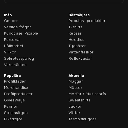
Info
Bästsäljare
Om oss
Populära produkter
Vanliga frågor
T-shirts
Kundcase: Pixable
Kepsar
Personal
Hoodies
Hållbarhet
Tygpåsar
Villkor
Vattenflaskor
Sekretesspolicy
Reflexvästar
Varumärken
Populära
Aktuella
Profilkläder
Muggar
Merchandise
Mössor
Profilprodukter
Morfar / Multiscarfs
Giveaways
Sweatshirts
Pennor
Jackor
Solglasögon
Västar
Pikétröjor
Termosmuggar