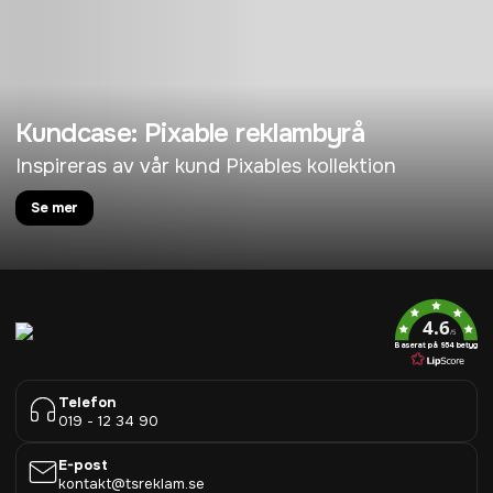
Kundcase: Pixable reklambyrå
Inspireras av vår kund Pixables kollektion
Se mer
4.6
/5
Baserat på 954 betyg
Telefon
019 - 12 34 90
E-post
kontakt@tsreklam.se