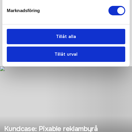
Marknadsföring
Vi hjälper er!
Få personlig hjälp av oss när ni beställer, vi finns här hela
resan, från första frågan tills ni har era nya produkter i handen.
Tillåt alla
Tryggt, prisvärt och i tid!
KONTAKTA OSS IDAG!
Tillåt urval
Kundcase: Pixable reklambyrå