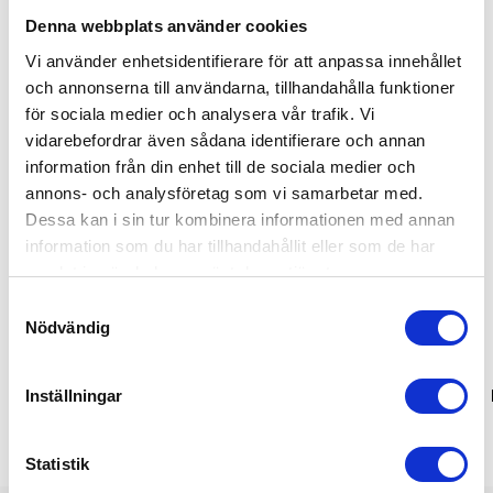
Denna webbplats använder cookies
Relaterade produkter
Vi använder enhetsidentifierare för att anpassa innehållet
och annonserna till användarna, tillhandahålla funktioner
Bästsäljare
Bästsäljare
för sociala medier och analysera vår trafik. Vi
vidarebefordrar även sådana identifierare och annan
information från din enhet till de sociala medier och
annons- och analysföretag som vi samarbetar med.
Dessa kan i sin tur kombinera informationen med annan
information som du har tillhandahållit eller som de har
samlat in när du har använt deras tjänster.
Samtyckesval
Nödvändig
Zepelin Vest
Zepelin Jacket
Inställningar
Statistik