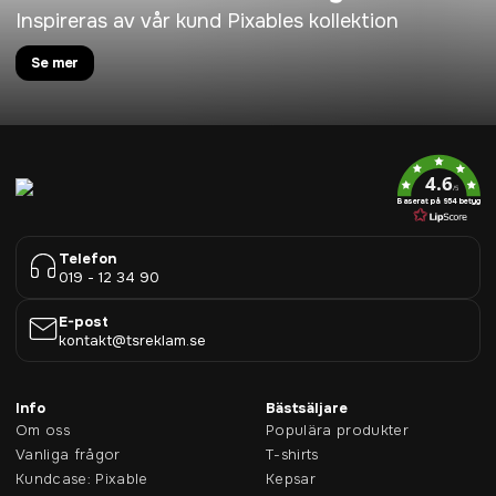
Inspireras av vår kund Pixables kollektion
Se mer
4.6
/5
Baserat på 954 betyg
Telefon
019 - 12 34 90
E-post
kontakt@tsreklam.se
Info
Bästsäljare
Om oss
Populära produkter
Vanliga frågor
T-shirts
Kundcase: Pixable
Kepsar