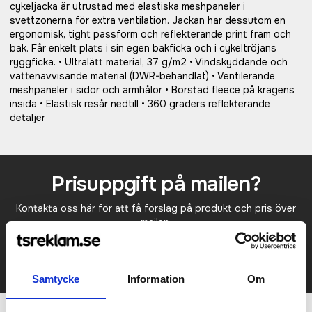
cykeljacka är utrustad med elastiska meshpaneler i
svettzonerna för extra ventilation. Jackan har dessutom en
ergonomisk, tight passform och reflekterande print fram och
bak. Får enkelt plats i sin egen bakficka och i cykeltröjans
ryggficka. • Ultralätt material, 37 g/m2 • Vindskyddande och
vattenavvisande material (DWR-behandlat) • Ventilerande
meshpaneler i sidor och armhålor • Borstad fleece på kragens
insida • Elastisk resår nedtill • 360 graders reflekterande
detaljer
Prisuppgift på mailen?
Kontakta oss här för att få förslag på produkt och pris över
mailen.
Det går också utmärkt att bara ställa frågor!
KONTAKTA OSS
Samtycke
Information
Om