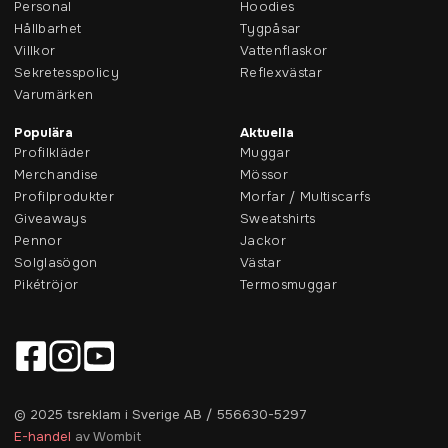
Personal
Hoodies
Hållbarhet
Tygpåsar
Villkor
Vattenflaskor
Sekretesspolicy
Reflexvästar
Varumärken
Populära
Aktuella
Profilkläder
Muggar
Merchandise
Mössor
Profilprodukter
Morfar / Multiscarfs
Giveaways
Sweatshirts
Pennor
Jackor
Solglasögon
Västar
Pikétröjor
Termosmuggar
© 2025 tsreklam i Sverige AB / 556630-5297
E-handel
av Wombit