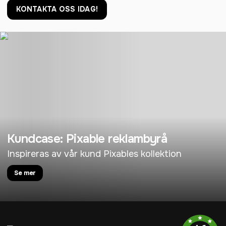
KONTAKTA OSS IDAG!
Kundcase: Pixable reklambyrå
Inspireras av vår kund Pixables kollektion
Se mer