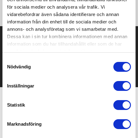
veck i ryggen ·Två knappar på manchett ·Rundad nederkant
för sociala medier och analysera vår trafik. Vi
·Lättstruken ·Slim fit.
vidarebefordrar även sådana identifierare och annan
information från din enhet till de sociala medier och
annons- och analysföretag som vi samarbetar med.
Prisuppgift på mailen?
Dessa kan i sin tur kombinera informationen med annan
information som du har tillhandahållit eller som de har
Kontakta oss här för att få förslag på produkt och pris över
samlat in när du har använt deras tjänster.
mailen.
Samtyckesval
Det går också utmärkt att bara ställa frågor!
Nödvändig
KONTAKTA OSS
Inställningar
Relaterade produkter
Statistik
Marknadsföring