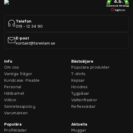
4.6
/5
Baserat på 954 betyg
Telefon
019 - 12 34 90
E-post
kontakt@tsreklam.se
Info
Bästsäljare
Om oss
Populära produkter
Vanliga frågor
T-shirts
Kundcase: Pixable
Kepsar
Personal
Hoodies
Hållbarhet
Tygpåsar
Villkor
Vattenflaskor
Sekretesspolicy
Reflexvästar
Varumärken
Populära
Aktuella
Profilkläder
Muggar