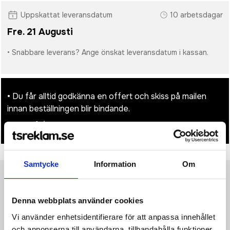
Uppskattat leveransdatum
10 arbetsdagar
Fre. 21 Augusti
• Snabbare leverans? Ange önskat leveransdatum i kassan.
• Du får alltid godkänna en offert och skiss på mailen
innan beställningen blir bindande.
• Tryckfil/er logo laddas upp i kassan.
Samtycke
Information
Om
Produktinformation
Specifikationer
Pristabell
Recensioner
(
954
st)
Denna webbplats använder cookies
·133 g/m² ·100% bomullstwill (färgat garn) ·Medelstor krage
Vi använder enhetsidentifierare för att anpassa innehållet
"cutaway" ·Integrerad krage och manschett ·Ryggok ·Insydda
och annonserna till användarna, tillhandahålla funktioner