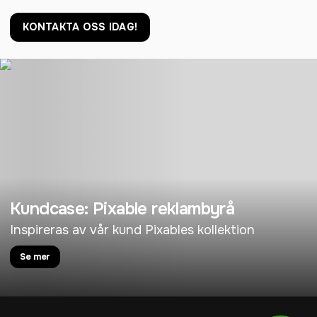
KONTAKTA OSS IDAG!
Kundcase: Pixable reklambyrå
Inspireras av vår kund Pixables kollektion
Se mer