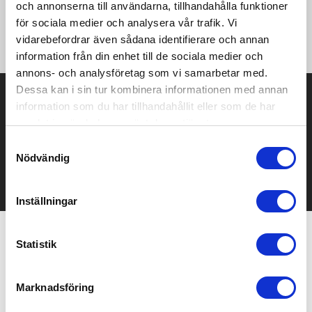
och annonserna till användarna, tillhandahålla funktioner
·140 g/m² ·100% Polyester (Interlock) ·Lätt ·Fuktabsorberande
yta ·Integrerad krage i samma tyg ·Slät knappslå
för sociala medier och analysera vår trafik. Vi
·Kontrastfärgade antracitknappar ·Figurnära passform.
vidarebefordrar även sådana identifierare och annan
information från din enhet till de sociala medier och
annons- och analysföretag som vi samarbetar med.
Dessa kan i sin tur kombinera informationen med annan
Prisuppgift på mailen?
information som du har tillhandahållit eller som de har
samlat in när du har använt deras tjänster.
Kontakta oss här för att få förslag på produkt och pris över
mailen.
Samtyckesval
Det går också utmärkt att bara ställa frågor!
Nödvändig
KONTAKTA OSS
Inställningar
Statistik
Relaterade produkter
Marknadsföring