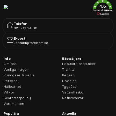
4.6
/5
Baserat på 954 betyg
Telefon
019 - 12 34 90
E-post
kontakt@tsreklam.se
Info
Bästsäljare
Om oss
Populära produkter
Vanliga frågor
T-shirts
Kundcase: Pixable
Kepsar
Personal
Hoodies
Hållbarhet
Tygpåsar
Villkor
Vattenflaskor
Sekretesspolicy
Reflexvästar
Varumärken
Populära
Aktuella