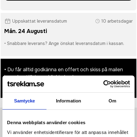
Uppskattat leveransdatum
10 arbetsdagar
Mån. 24 Augusti
• Snabbare leverans? Ange önskat leveransdatum i kassan.
• Du får alltid godkänna en offert och skiss på mailen
innan beställningen blir bindande.
• Tryckfil/er logo laddas upp i kassan.
Samtycke
Information
Om
Denna webbplats använder cookies
Produktinformation
Specifikationer
Pristabell
Recensioner
(
954
st)
Vi använder enhetsidentifierare för att anpassa innehållet