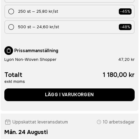
250
st
—
25,80 kr
/st
-
45
%
500
st
—
24,60 kr
/st
-
48
%
Prissammanställning
Lyon Non-Woven Shopper
47,20 kr
Totalt
1 180,00 kr
exkl moms
LÄGG I VARUKORGEN
Uppskattat leveransdatum
10 arbetsdagar
Mån. 24 Augusti