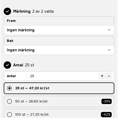
Märkning
2 av 2 valda
Fram
Ingen märkning
Bak
Ingen märkning
Antal
25 st
+
-
Antal
25
st
—
47,20 kr
/st
50
st
—
28,60 kr
/st
-
39
%
100
st
—
27,20 kr
/st
-
42
%