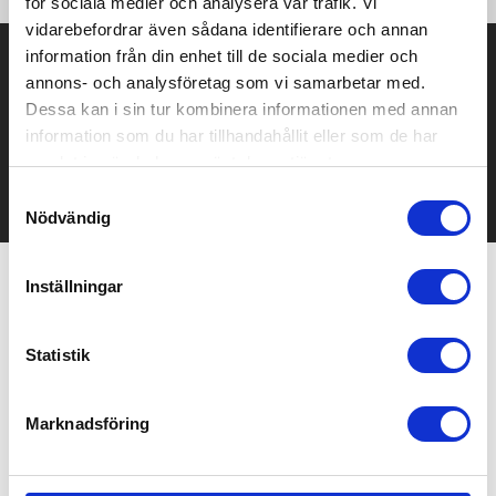
för sociala medier och analysera vår trafik. Vi
vidarebefordrar även sådana identifierare och annan
information från din enhet till de sociala medier och
Prisuppgift på mailen?
annons- och analysföretag som vi samarbetar med.
Kontakta oss här för att få förslag på produkt och pris över
Dessa kan i sin tur kombinera informationen med annan
mailen.
information som du har tillhandahållit eller som de har
Det går också utmärkt att bara ställa frågor!
samlat in när du har använt deras tjänster.
KONTAKTA OSS
Samtyckesval
Nödvändig
Inställningar
Relaterade produkter
Statistik
Marknadsföring