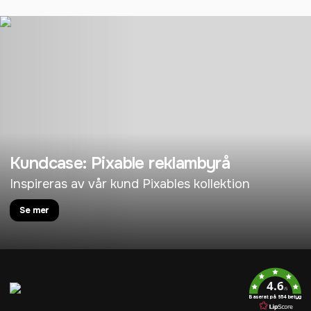
Kundcase: Pixable reklambyrå
Inspireras av vår kund Pixables kollektion
Se mer
4.6
/5
Baserat på 954 betyg