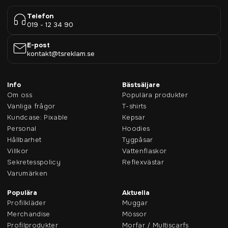
Telefon
019 - 12 34 90
E-post
kontakt@tsreklam.se
Info
Bästsäljare
Om oss
Populära produkter
Vanliga frågor
T-shirts
Kundcase: Pixable
Kepsar
Personal
Hoodies
Hållbarhet
Tygpåsar
Villkor
Vattenflaskor
Sekretesspolicy
Reflexvästar
Varumärken
Populära
Aktuella
Profilkläder
Muggar
Merchandise
Mössor
Profilprodukter
Morfar / Multiscarfs