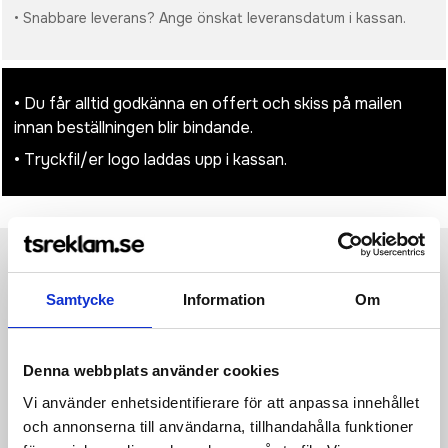
• Snabbare leverans? Ange önskat leveransdatum i kassan.
• Du får alltid godkänna en offert och skiss på mailen
innan beställningen blir bindande.
• Tryckfil/er logo laddas upp i kassan.
Produktinformation
Specifikationer
Pristabell
Recensioner
(
954
st)
Samtycke
Information
Om
·100 g/m² ·100% polypropen (ovävt tyg) ·Ett kompartiment
·Långa handtag lämpliga för att bära i handen eller över axeln
Denna webbplats använder cookies
·Lämplig för skärm-tryckning eller brodering ·Vikt: 90 g ·Volym:
23 liter ·Dimensioner: 36 x 40 x 20 cm ·Maximal brodering: 15
Vi använder enhetsidentifierare för att anpassa innehållet
(sybåge) ·Dekorativ yta: 20 x 20 cm.
och annonserna till användarna, tillhandahålla funktioner