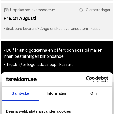
Uppskattat leveransdatum
10 arbetsdagar
Fre. 21 Augusti
• Snabbare leverans? Ange önskat leveransdatum i kassan.
• Du får alltid godkänna en offert och skiss på mailen
innan beställningen blir bindande.
• Tryckfil/er logo laddas upp i kassan.
Samtycke
Information
Om
Produktinformation
Specifikationer
Pristabell
Recensioner
(
954
st)
Madras bomullkasse är den perfekta kassen att ge bort under
Denna webbplats använder cookies