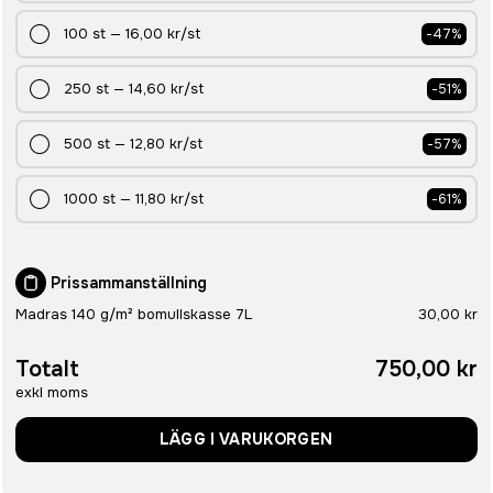
100
st
—
16,00 kr
/st
-
47
%
250
st
—
14,60 kr
/st
-
51
%
500
st
—
12,80 kr
/st
-
57
%
1000
st
—
11,80 kr
/st
-
61
%
Prissammanställning
Madras 140 g/m² bomullskasse 7L
30,00 kr
Totalt
750,00 kr
exkl moms
LÄGG I VARUKORGEN