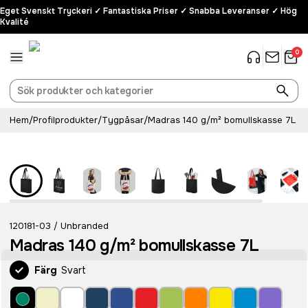
Eget Svenskt Tryckeri ✓ Fantastiska Priser ✓ Snabba Leveranser ✓ Hög
Kvalité
0
Hem
/
Profilprodukter
/
Tygpåsar
/
Madras 140 g/m² bomullskasse 7L
Bästsäljare
120181-03
Unbranded
/
Madras 140 g/m² bomullskasse 7L
Färg
Svart