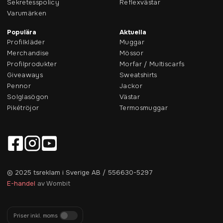
Sekretesspolicy
Reflexvästar
Varumärken
Populära
Aktuella
Profilkläder
Muggar
Merchandise
Mössor
Profilprodukter
Morfar / Multiscarfs
Giveaways
Sweatshirts
Pennor
Jackor
Solglasögon
Västar
Pikétröjor
Termosmuggar
© 2025 tsreklam i Sverige AB / 556630-5297
E-handel
av Wombit
Priser inkl. moms