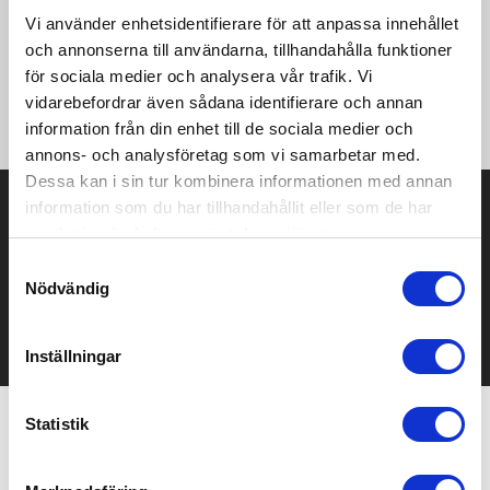
ett evenemang, en konferens eller att använda som en
shoppingväska för små inköp. Bomullen på 140 g/m² gör
Vi använder enhetsidentifierare för att anpassa innehållet
väskan robust, tålig och lämplig för att bära tunga föremål i
och annonserna till användarna, tillhandahålla funktioner
huvudfacket. Med de 30 cm långa axelhandtagen är den här
för sociala medier och analysera vår trafik. Vi
tygkassen lätt att bära. Tillverkad i Indien och OEKO-Tex-
vidarebefordrar även sådana identifierare och annan
certifierad. Bärkraft upp till 5 kg vikt.
information från din enhet till de sociala medier och
annons- och analysföretag som vi samarbetar med.
Dessa kan i sin tur kombinera informationen med annan
Prisuppgift på mailen?
information som du har tillhandahållit eller som de har
samlat in när du har använt deras tjänster.
Kontakta oss här för att få förslag på produkt och pris över
Samtyckesval
mailen.
Nödvändig
Det går också utmärkt att bara ställa frågor!
KONTAKTA OSS
Inställningar
Statistik
Relaterade produkter