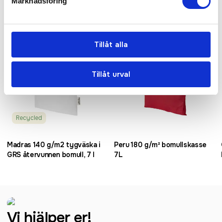
Marknadsföring
Populär
Tillåt alla
Tillåt urval
Recycled
Madras 140 g/m2 tygväska i
Peru 180 g/m² bomullskasse
GRS återvunnen bomull, 7 l
7L
Vi hjälper er!