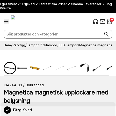
Eget Svenskt Tryckeri ✓ Fantastiska Priser ✓ Snabba Leveranser ✓ Hög
Kvalité
0
Hem
/
Verktyg
/
Lampor, ficklampor, LED-lampor
/
Magnetica magnetisk 
104244-03
Unbranded
/
Magnetica magnetisk upplockare med
belysning
Färg
Svart