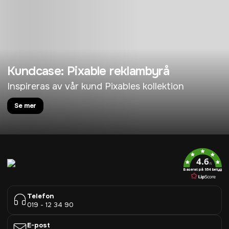
Kundcase: Pixable reklambyrå
Inspireras av vår kund Pixables kollektion
Se mer
4.6
/5
Baserat på 954 betyg
Telefon
019 - 12 34 90
E-post