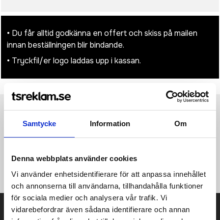
• Du får alltid godkänna en offert och skiss på mailen
innan beställningen blir bindande.
• Tryckfil/er logo laddas upp i kassan.
Produktinformation
Specifikationer
Pristabell
Recensioner
(
954
st)
Samtycke
Information
Om
Verktyg med magnetisk teleskopantenn och belysning för att
hitta små metallföremål/metalldelar på svåråtkomliga eller
Denna webbplats använder cookies
mörka ställen. STAC presentförpackning.
Vi använder enhetsidentifierare för att anpassa innehållet
och annonserna till användarna, tillhandahålla funktioner
för sociala medier och analysera vår trafik. Vi
Prisuppgift på mailen?
vidarebefordrar även sådana identifierare och annan