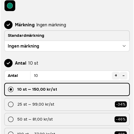
Märkning
Ingen märkning
Standardmärkning
Ingen märkning
Antal
10 st
+
-
Antal
10
st
—
150,00 kr
/st
25
st
—
99,00 kr
/st
-
34
%
50
st
—
81,00 kr
/st
-
46
%