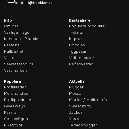
kontakt@tsreklam.se
Info
Bästsäljare
Om oss
Populära produkter
Vanliga frågor
T-shirts
Kundcase: Pixable
Kepsar
Personal
Hoodies
Hållbarhet
Tygpåsar
Villkor
Vattenflaskor
Sekretesspolicy
Reflexvästar
Varumärken
Populära
Aktuella
Profilkläder
Muggar
Merchandise
Mössor
Profilprodukter
Morfar / Multiscarfs
Giveaways
Sweatshirts
Pennor
Jackor
Solglasögon
Västar
Pikétröjor
Termosmuggar