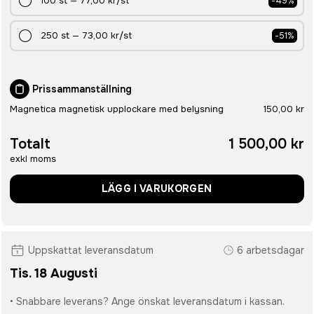
100
st
—
77,00 kr
/st
-
49
%
250
st
—
73,00 kr
/st
-
51
%
Prissammanställning
Magnetica magnetisk upplockare med belysning
150,00 kr
Totalt
1 500,00 kr
exkl moms
LÄGG I VARUKORGEN
Uppskattat leveransdatum
6 arbetsdagar
Tis. 18 Augusti
• Snabbare leverans? Ange önskat leveransdatum i kassan.