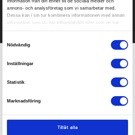
information från din enhet till de sociala medier och
Kontakta oss här för att få förslag på produkt och pris över
annons- och analysföretag som vi samarbetar med.
mailen.
Dessa kan i sin tur kombinera informationen med annan
Det går också utmärkt att bara ställa frågor!
information som du har tillhandahållit eller som de har
KONTAKTA OSS
samlat in när du har använt deras tjänster.
Samtyckesval
Nödvändig
Relaterade produkter
Inställningar
Statistik
Marknadsföring
Tillåt alla