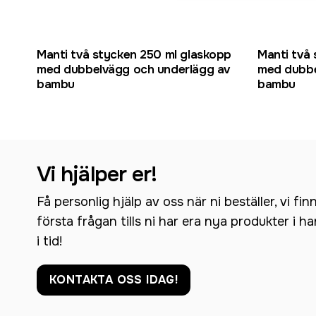
Manti två stycken 250 ml glaskopp
Manti två
med dubbelvägg och underlägg av
med dubbe
bambu
bambu
Vi hjälper er!
Få personlig hjälp av oss när ni beställer, vi fin
första frågan tills ni har era nya produkter i h
i tid!
KONTAKTA OSS IDAG!