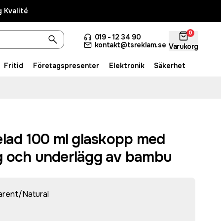
 Kvalité
0
019 - 12 34 90
kontakt@tsreklam.se
Varukorg
Fritid
Företagspresenter
Elektronik
Säkerhet
elad 100 ml glaskopp med
 och underlägg av bambu
arent/Natural