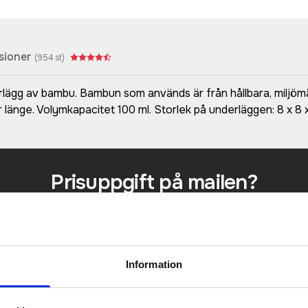
sioner
(
954
st)
ägg av bambu. Bambun som används är från hållbara, miljömäss
 länge. Volymkapacitet 100 ml. Storlek på underläggen: 8 x 8 x
Prisuppgift på mailen?
a oss här för att få förslag på produkt och pris över
Det går också utmärkt att bara ställa frågor!
KONTAKTA OSS
Information