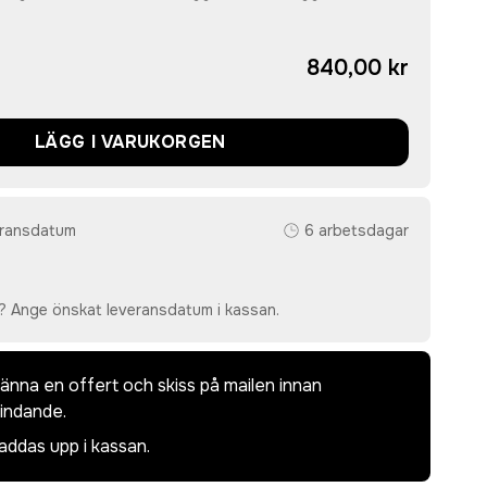
840,00 kr
LÄGG I VARUKORGEN
eransdatum
6 arbetsdagar
? Ange önskat leveransdatum i kassan.
dkänna en offert och skiss på mailen innan
bindande.
laddas upp i kassan.