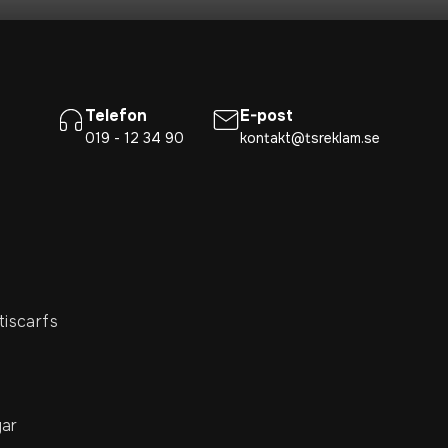
Telefon
E-post
019 - 12 34 90
kontakt@tsreklam.se
tiscarfs
ar