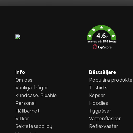
Service rating
4.6
/5
Baserat på 954 betyg
Info
Bästsäljare
Om oss
Populära produkte
Vanliga frågor
T-shirts
Kundcase: Pixable
Kepsar
Personal
Hoodies
Hållbarhet
Tygpåsar
Villkor
Vattenflaskor
Sekretesspolicy
Reflexvästar