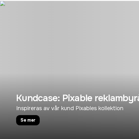
Kundcase: Pixable reklambyr
Inspireras av vår kund Pixables kollektion
Se mer