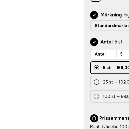
Märkning
In
Standardmärkn
Antal
5 st
Antal
5
st
—
168,00
25
st
—
102,0
100
st
—
89,
Prissammans
Manti tvådelad 100