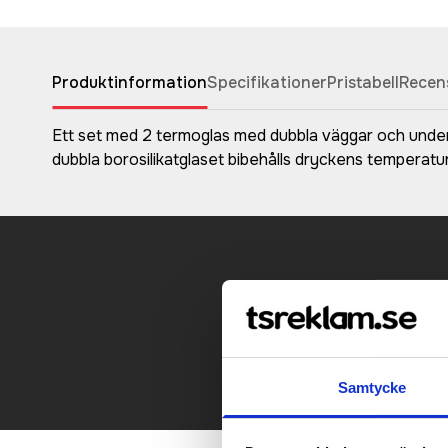
Produktinformation
Specifikationer
Pristabell
Recen
Ett set med 2 termoglas med dubbla väggar och underl
dubbla borosilikatglaset bibehålls dryckens temperatur
Kontakt
Samtycke