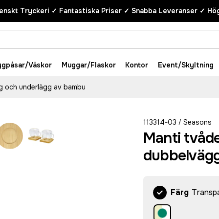
enskt Tryckeri ✓ Fantastiska Priser ✓ Snabba Leveranser ✓ Hög
ygpåsar/Väskor
Muggar/Flaskor
Kontor
Event/Skyltning
g och underlägg av bambu
113314-03
Seasons
/
Manti tvåd
dubbelvägg
Färg
Transp