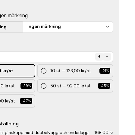
gen märkning
Ingen märkning
ing
+
-
 kr
/st
10
st
—
133,00 kr
/st
-
21
%
0 kr
/st
50
st
—
92,00 kr
/st
-
39
%
-
45
%
00 kr
/st
-
47
%
tällning
 ml glaskopp med dubbelvägg och underlägg
168,00 kr