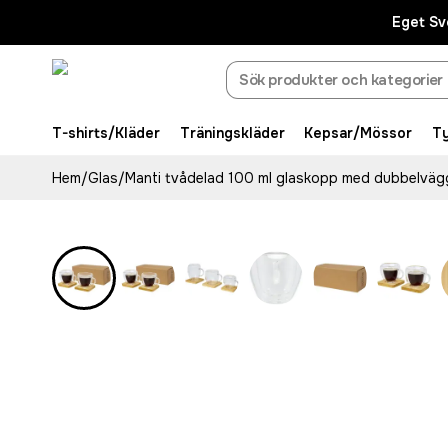
Eget Sv
T-shirts/Kläder
Träningskläder
Kepsar/Mössor
T
Hem
/
Glas
/
Manti tvådelad 100 ml glaskopp med dubbelväg