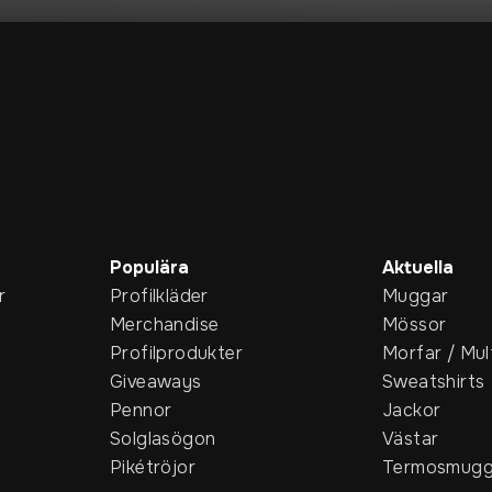
Populära
Aktuella
r
Profilkläder
Muggar
Merchandise
Mössor
Profilprodukter
Morfar / Mul
Giveaways
Sweatshirts
Pennor
Jackor
Solglasögon
Västar
Pikétröjor
Termosmugg