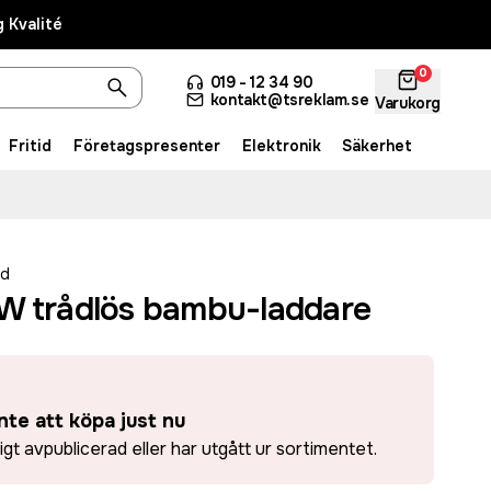
 Kvalité
0
019 - 12 34 90
kontakt@tsreklam.se
Varukorg
Fritid
Företagspresenter
Elektronik
Säkerhet
ed
W trådlös bambu-laddare
nte att köpa just nu
ligt avpublicerad eller har utgått ur sortimentet.