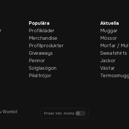
Populära
Aktuella
r
Profilkläder
Muggar
Merchandise
Mössor
Profilprodukter
Morfar / Mul
Giveaways
Sweatshirts
Pennor
Jackor
Solglasögon
Västar
Pikétröjor
Termosmugg
v Wombit
Priser inkl. moms