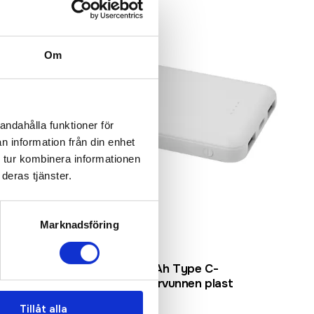
Om
andahålla funktioner för
n information från din enhet
 tur kombinera informationen
deras tjänster.
Marknadsföring
Recycled
Asama 5 000 mAh Type C-
powerbank i återvunnen plast
Tillåt alla