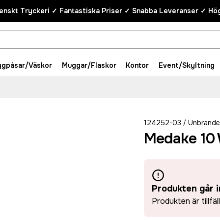
enskt Tryckeri ✓ Fantastiska Priser ✓ Snabba Leveranser ✓ Hög
ygpåsar/Väskor
Muggar/Flaskor
Kontor
Event/Skyltning
124252-03
Unbrand
/
Medake 10 
Produkten går i
Produkten är tillfäl