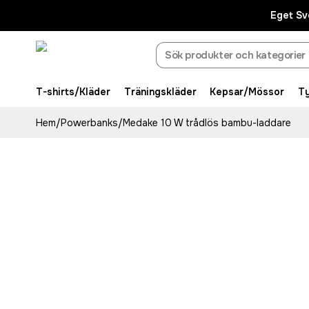
Eget Sv
T-shirts/Kläder
Träningskläder
Kepsar/Mössor
T
Hem
/
Powerbanks
/
Medake 10 W trådlös bambu-laddare