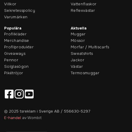
Villkor
Vattenflaskor
Sekretesspolicy
Reflexvästar
Varumärken
Populära
Aktuella
Profilkläder
Muggar
Merchandise
Mössor
Profilprodukter
Morfar / Multiscarfs
Giveaways
Sweatshirts
Pennor
Jackor
Solglasögon
Västar
Pikétröjor
Termosmuggar
© 2025 tsreklam i Sverige AB / 556630-5297
E-handel
av Wombit