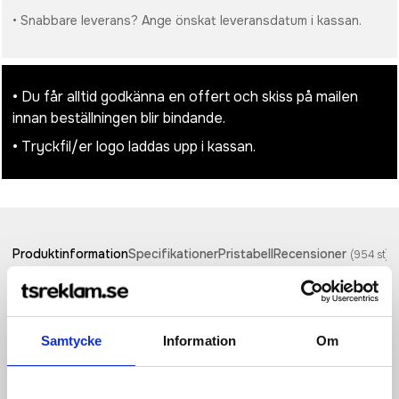
• Snabbare leverans? Ange önskat leveransdatum i kassan.
• Du får alltid godkänna en offert och skiss på mailen
innan beställningen blir bindande.
• Tryckfil/er logo laddas upp i kassan.
Produktinformation
Specifikationer
Pristabell
Recensioner
(
954
st)
Gåvosetet Minka innehåller en kulspetspenna tillverkad av
RCS-certifierad återvunnen aluminium med ett snyggt
bambugrepp och stylusspets, en nyckelring i aluminium (5,5 ×
Samtycke
Information
Om
1,8 × 1 cm) med bambudetaljer och en integrerad telefonhållare,
samt en RFID-korthållare (9,7 × 6,2 × 1 cm) med en kropp i
aluminiumlegering och bambudetaljer, som ger skydd för upp