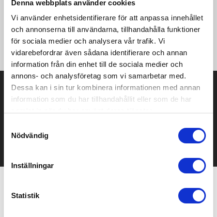
Denna webbplats använder cookies
till 10 kort. Pennan innehåller svart bläck med en skrivlängd på
1 000 meter. En omtänksam och praktisk gåva som kombinerar
Vi använder enhetsidentifierare för att anpassa innehållet
funktionalitet med modern design. Levereras i en svart och
och annonserna till användarna, tillhandahålla funktioner
förstklassig presentförpackning (16 × 16 × 2,7 cm) med slät
för sociala medier och analysera vår trafik. Vi
framsida, perfekt för att lägga till en logotyp.
vidarebefordrar även sådana identifierare och annan
information från din enhet till de sociala medier och
annons- och analysföretag som vi samarbetar med.
Prisuppgift på mailen?
Dessa kan i sin tur kombinera informationen med annan
information som du har tillhandahållit eller som de har
Kontakta oss här för att få förslag på produkt och pris över
samlat in när du har använt deras tjänster.
mailen.
Samtyckesval
Det går också utmärkt att bara ställa frågor!
Nödvändig
KONTAKTA OSS
Inställningar
Relaterade produkter
Statistik