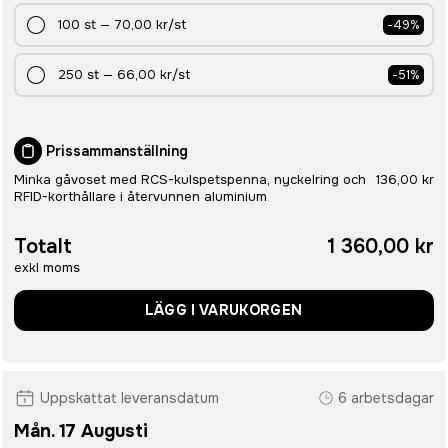
100
st
—
70,00 kr
/st
-
49
%
250
st
—
66,00 kr
/st
-
51
%
Prissammanställning
Minka gåvoset med RCS-kulspetspenna, nyckelring och
136,00 kr
RFID-korthållare i återvunnen aluminium
Totalt
1 360,00 kr
exkl moms
LÄGG I VARUKORGEN
Uppskattat leveransdatum
6 arbetsdagar
Mån. 17 Augusti