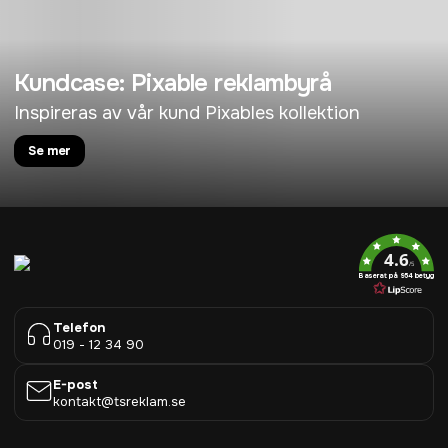
Kundcase: Pixable reklambyrå
Inspireras av vår kund Pixables kollektion
Se mer
4.6
/5
Baserat på 954 betyg
Telefon
019 - 12 34 90
E-post
kontakt@tsreklam.se