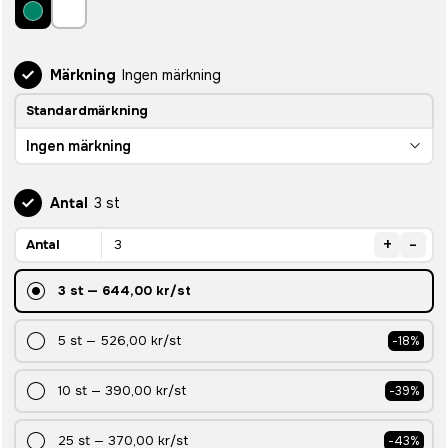
Märkning
Ingen märkning
Standardmärkning
Ingen märkning
Antal
3 st
+
-
Antal
3
st
—
644,00 kr
/st
5
st
—
526,00 kr
/st
-
18
%
10
st
—
390,00 kr
/st
-
39
%
25
st
—
370,00 kr
/st
-
43
%