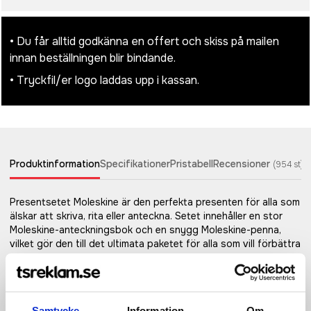
• Du får alltid godkänna en offert och skiss på mailen
innan beställningen blir bindande.
• Tryckfil/er logo laddas upp i kassan.
Produktinformation
Specifikationer
Pristabell
Recensioner
(
954
st)
Presentsetet Moleskine är den perfekta presenten för alla som
älskar att skriva, rita eller anteckna. Setet innehåller en stor
Moleskine-anteckningsbok och en snygg Moleskine-penna,
vilket gör den till det ultimata paketet för alla som vill förbättra
sitt dagliga skrivande och sin kreativitet. Den stora Moleskine-
anteckningsboken (107151) har 240 elfenbensfärgade
linjerade sidor, perfekt för att skriva ner tankar, idéer och listor.
Anteckningsbokens hårda omslag ger en hållbar och
Samtycke
Information
Om