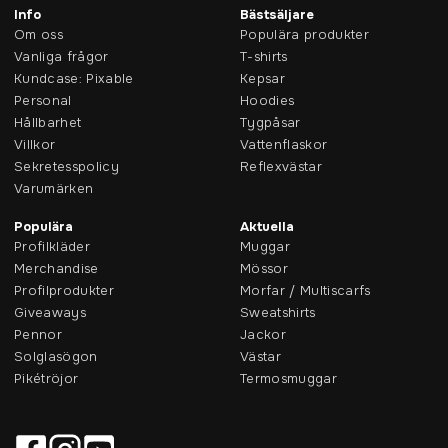
Info
Bästsäljare
Om oss
Populära produkter
Vanliga frågor
T-shirts
Kundcase: Pixable
Kepsar
Personal
Hoodies
Hållbarhet
Tygpåsar
Villkor
Vattenflaskor
Sekretesspolicy
Reflexvästar
Varumärken
Populära
Aktuella
Profilkläder
Muggar
Merchandise
Mössor
Profilprodukter
Morfar / Multiscarfs
Giveaways
Sweatshirts
Pennor
Jackor
Solglasögon
Västar
Pikétröjor
Termosmuggar