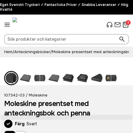
Eget Svenskt Tryckeri ✓ Fantastiska Priser ✓ Snabba Leveranser ✓ Hög
Kvalité
0
Hem
/
Anteckningsböcker
/
Moleskine presentset med anteckningsbok
107342-03
Moleskine
/
Moleskine presentset med
anteckningsbok och penna
Färg
Svart