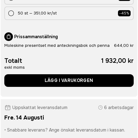
50
st
—
351,00 kr
/st
-
45
%
Prissammanställning
Moleskine presentset med anteckningsbok och penna
644,00 kr
Totalt
1 932,00 kr
exkl moms
LÄGG I VARUKORGEN
Uppskattat leveransdatum
6 arbetsdagar
Fre. 14 Augusti
• Snabbare leverans? Ange önskat leveransdatum i kassan.