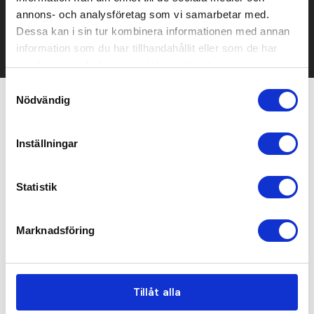
mailen.
annons- och analysföretag som vi samarbetar med.
Det går också utmärkt att bara ställa frågor!
Dessa kan i sin tur kombinera informationen med annan
KONTAKTA OSS
information som du har tillhandahållit eller som de har
samlat in när du har använt deras tjänster.
Samtyckesval
Nödvändig
Relaterade produkter
Inställningar
Statistik
Marknadsföring
Tillåt alla