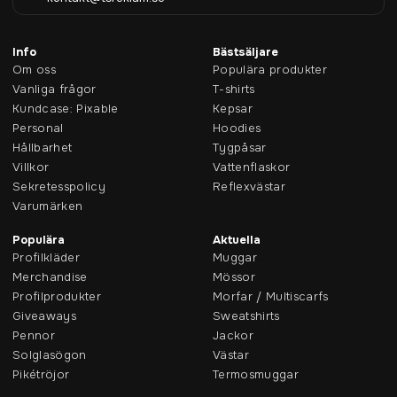
Info
Bästsäljare
Om oss
Populära produkter
Vanliga frågor
T-shirts
Kundcase: Pixable
Kepsar
Personal
Hoodies
Hållbarhet
Tygpåsar
Villkor
Vattenflaskor
Sekretesspolicy
Reflexvästar
Varumärken
Populära
Aktuella
Profilkläder
Muggar
Merchandise
Mössor
Profilprodukter
Morfar / Multiscarfs
Giveaways
Sweatshirts
Pennor
Jackor
Solglasögon
Västar
Pikétröjor
Termosmuggar