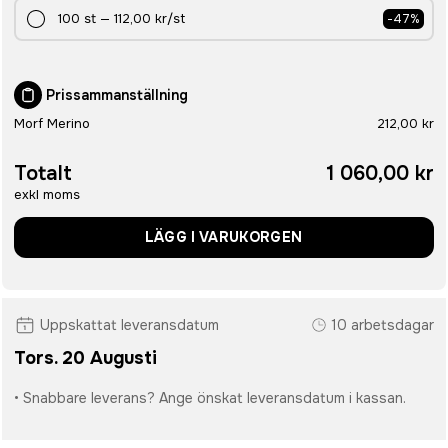
100
st
—
112,00 kr
/st
-
47
%
Prissammanställning
Morf Merino
212,00 kr
Totalt
1 060,00 kr
exkl moms
LÄGG I VARUKORGEN
Uppskattat leveransdatum
10 arbetsdagar
Tors. 20 Augusti
• Snabbare leverans? Ange önskat leveransdatum i kassan.