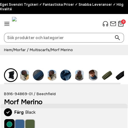
Eget Svenskt Tryckeri ✓ Fantastiska Priser ✓ Snabba Leveranser ✓ Hög
Kvalité
0
Hem
/
Morfar / Multiscarfs
/
Morf Merino
B916-94869-01
Beechfield
/
Morf Merino
Färg
Black