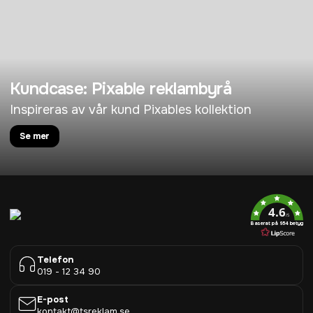
Kundcase: Pixable reklambyrå
Inspireras av vår kund Pixables kollektion
Se mer
4.6
/5
Baserat på 954 betyg
Telefon
019 - 12 34 90
E-post
kontakt@tsreklam.se