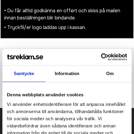
• Du får alltid godkänna en offert och skiss på mailen
innan beställningen blir bindande.
• Tryckfil/er logo laddas upp i kassan.
Produktinformation
Specifikationer
Pristabell
Recensioner
(
954
st)
Samtycke
Information
Om
·100% Merino Wool ·Anti-bacterial and odour resistant ·Quick
drying ·Breathable ·Temperature-regulating ·Multi-purpose use
·Flat seams
Denna webbplats använder cookies
Vi använder enhetsidentifierare för att anpassa innehållet
och annonserna till användarna, tillhandahålla funktioner
Prisuppgift på mailen?
för sociala medier och analysera vår trafik. Vi
vidarebefordrar även sådana identifierare och annan
Kontakta oss här för att få förslag på produkt och pris över
information från din enhet till de sociala medier och