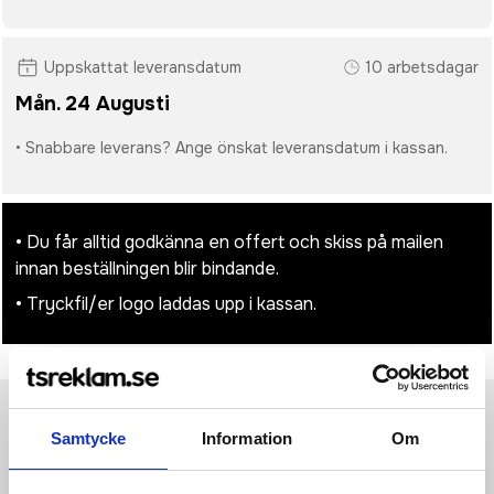
Uppskattat leveransdatum
10 arbetsdagar
Mån. 24 Augusti
• Snabbare leverans? Ange önskat leveransdatum i kassan.
• Du får alltid godkänna en offert och skiss på mailen
innan beställningen blir bindande.
• Tryckfil/er logo laddas upp i kassan.
Produktinformation
Specifikationer
Pristabell
Recensioner
Samtycke
Information
Om
(
954
st)