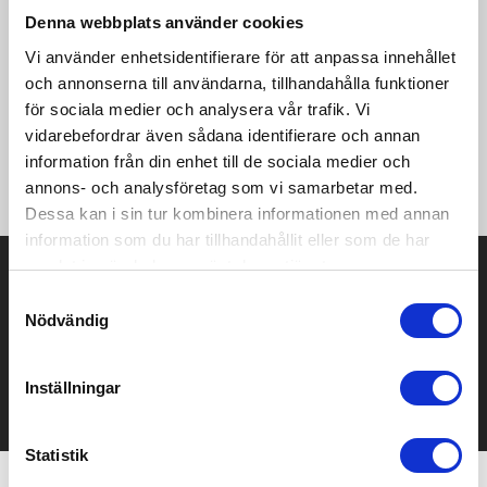
Mountain Padded Jacket rör sig fritt mellan stad och berg och
Denna webbplats använder cookies
är gjord i ett vindtätt och vattenavvisande material och
utrustad med vaddering för bra väderskydd, extra värme och
Vi använder enhetsidentifierare för att anpassa innehållet
hög komfort i kalla förhållanden. • Vindtätt och
och annonserna till användarna, tillhandahålla funktioner
vattenavvisande material (WP 8,000/MVP 8,000) • Bondade
för sociala medier och analysera vår trafik. Vi
detaljer för ett stilrent uttryck • Två bröstfickor (en med
dragkedja, en med kardborre) • Två fickor • Reflekterande
vidarebefordrar även sådana identifierare och annan
passpoal på huva • Avtagbar huva och snölås • Muddar med
information från din enhet till de sociala medier och
tumhål • Ergonomiskt formade ärmar
annons- och analysföretag som vi samarbetar med.
Dessa kan i sin tur kombinera informationen med annan
information som du har tillhandahållit eller som de har
samlat in när du har använt deras tjänster.
Prisuppgift på mailen?
Samtyckesval
Kontakta oss här för att få förslag på produkt och pris över
Nödvändig
mailen.
Det går också utmärkt att bara ställa frågor!
Inställningar
KONTAKTA OSS
Statistik