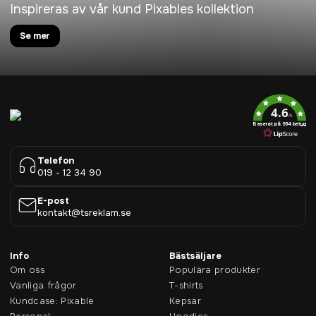
Inspireras av vår kund Pixables kollektion
Se mer
4.6
/5
Baserat på 954 betyg
Telefon
019 - 12 34 90
E-post
kontakt@tsreklam.se
Info
Bästsäljare
Om oss
Populära produkter
Vanliga frågor
T-shirts
Kundcase: Pixable
Kepsar