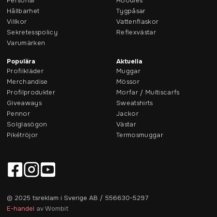
Personal
Hoodies
Hållbarhet
Tygpåsar
Villkor
Vattenflaskor
Sekretesspolicy
Reflexvästar
Varumärken
Populära
Aktuella
Profilkläder
Muggar
Merchandise
Mössor
Profilprodukter
Morfar / Multiscarfs
Giveaways
Sweatshirts
Pennor
Jackor
Solglasögon
Västar
Pikétröjor
Termosmuggar
© 2025 tsreklam i Sverige AB / 556630-5297
E-handel
av Wombit