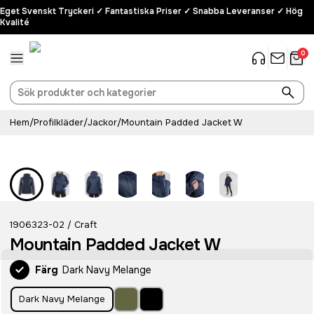
Eget Svenskt Tryckeri ✓ Fantastiska Priser ✓ Snabba Leveranser ✓ Hög
Kvalité
0
Hem
/
Profilkläder
/
Jackor
/
Mountain Padded Jacket W
1906323-02
Craft
/
Mountain Padded Jacket W
Färg
Dark Navy Melange
Dark Navy Melange