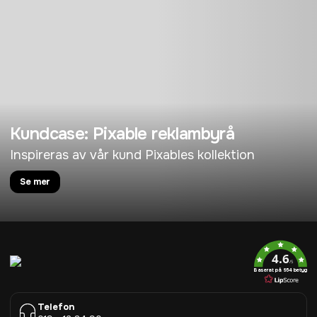
Kundcase: Pixable reklambyrå
Inspireras av vår kund Pixables kollektion
Se mer
4.6
/5
Baserat på 954 betyg
Telefon