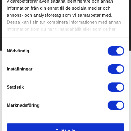
vidarebefordrar även sådana identifierare och annan
Prisuppgift på mailen?
information från din enhet till de sociala medier och
Kontakta oss här för att få förslag på produkt och pris över
annons- och analysföretag som vi samarbetar med.
mailen.
Dessa kan i sin tur kombinera informationen med annan
Det går också utmärkt att bara ställa frågor!
information som du har tillhandahållit eller som de har
samlat in när du har använt deras tjänster.
KONTAKTA OSS
Samtyckesval
Nödvändig
Relaterade produkter
Inställningar
Statistik
Marknadsföring