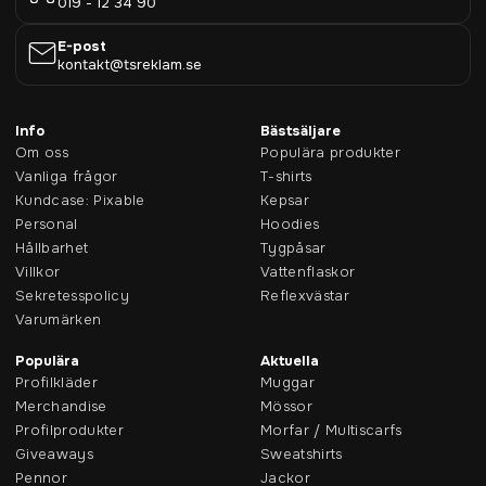
019 - 12 34 90
E-post
kontakt@tsreklam.se
Info
Bästsäljare
Om oss
Populära produkter
Vanliga frågor
T-shirts
Kundcase: Pixable
Kepsar
Personal
Hoodies
Hållbarhet
Tygpåsar
Villkor
Vattenflaskor
Sekretesspolicy
Reflexvästar
Varumärken
Populära
Aktuella
Profilkläder
Muggar
Merchandise
Mössor
Profilprodukter
Morfar / Multiscarfs
Giveaways
Sweatshirts
Pennor
Jackor