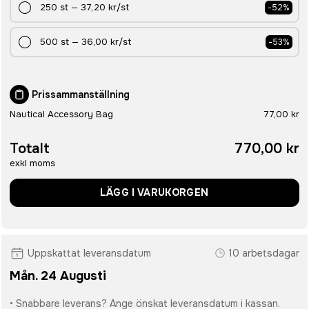
250
st
—
37,20 kr
/st
-
52
%
500
st
—
36,00 kr
/st
-
53
%
Prissammanställning
Nautical Accessory Bag
77,00 kr
Totalt
770,00 kr
exkl moms
LÄGG I VARUKORGEN
Uppskattat leveransdatum
10 arbetsdagar
Mån. 24 Augusti
• Snabbare leverans? Ange önskat leveransdatum i kassan.