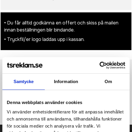
• Du får alltid godkänna en offert och skiss på mailen
innan beställningen blir bindande.
• Tryckfil/er logo laddas upp i kassan.
Produktinformation
Specifikationer
Pristabell
Recensioner
(
954
st)
Samtycke
Information
Om
·407 g/m² ·100% bomull (borstad kanvas) ·Slitstarkt tyg
·Blixtlås med matchande dragare ·Tryckt randigt mönster
Denna webbplats använder cookies
·Volym: 3 liter ·Mått: 19 x 18 x 9 cm ·Max. broderingsyta: sybåge
15 ·Max. tryckyta: 26 x 12 cm.
Vi använder enhetsidentifierare för att anpassa innehållet
och annonserna till användarna, tillhandahålla funktioner
för sociala medier och analysera vår trafik. Vi