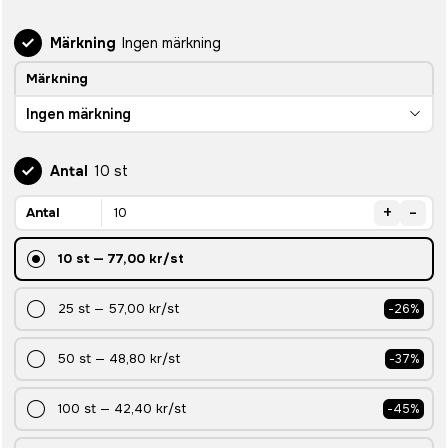
Märkning
Ingen märkning
Märkning
Ingen märkning
Antal
10 st
+
-
Antal
10
st
—
77,00 kr
/st
25
st
—
57,00 kr
/st
-
26
%
50
st
—
48,80 kr
/st
-
37
%
100
st
—
42,40 kr
/st
-
45
%