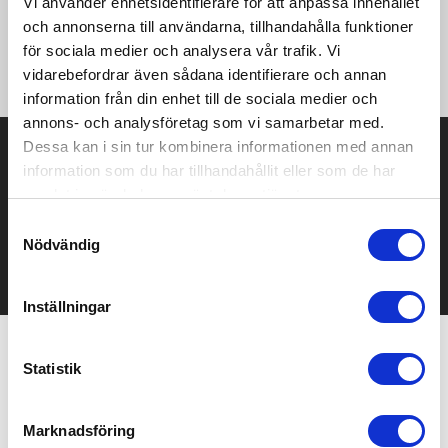
Vi använder enhetsidentifierare för att anpassa innehållet
·180 g/m² ·100% Polyester (Recycled, mini grid fleece) ·Fabric
made from at least 30% recycled materials ·Stand-up collar
och annonserna till användarna, tillhandahålla funktioner
·Contrast zip detail ·Quarter zip with chin guard ·Raglan
för sociala medier och analysera vår trafik. Vi
sleeves ·Stretch binding to collar, cuffs and hem.
vidarebefordrar även sådana identifierare och annan
information från din enhet till de sociala medier och
annons- och analysföretag som vi samarbetar med.
Dessa kan i sin tur kombinera informationen med annan
Prisuppgift på mailen?
information som du har tillhandahållit eller som de har
Kontakta oss här för att få förslag på produkt och pris över
samlat in när du har använt deras tjänster.
mailen.
Samtyckesval
Det går också utmärkt att bara ställa frågor!
Nödvändig
KONTAKTA OSS
Inställningar
Statistik
Relaterade produkter
Marknadsföring
Bästsäljare