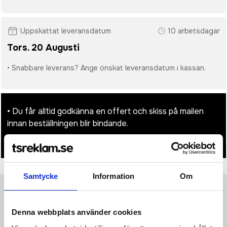
Uppskattat leveransdatum
10 arbetsdagar
Tors. 20 Augusti
• Snabbare leverans? Ange önskat leveransdatum i kassan.
• Du får alltid godkänna en offert och skiss på mailen
innan beställningen blir bindande.
• Tryckfil/er logo laddas upp i kassan.
Samtycke
Information
Om
Produktinformation
Specifikationer
Pristabell
Recensioner
(
954
st)
Denna webbplats använder cookies