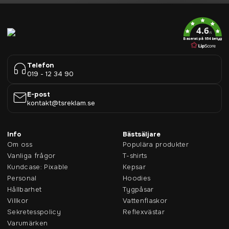
4.6
/5
Baserat på 954 betyg
Telefon
019 - 12 34 90
E-post
kontakt@tsreklam.se
Info
Bästsäljare
Om oss
Populära produkter
Vanliga frågor
T-shirts
Kundcase: Pixable
Kepsar
Personal
Hoodies
Hållbarhet
Tygpåsar
Villkor
Vattenflaskor
Sekretesspolicy
Reflexvästar
Varumärken