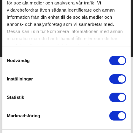
för sociala medier och analysera vår trafik. Vi
Prisuppgift på mailen?
vidarebefordrar även sådana identifierare och annan
information från din enhet till de sociala medier och
Kontakta oss här för att få förslag på produkt och pris över
annons- och analysföretag som vi samarbetar med.
mailen.
Dessa kan i sin tur kombinera informationen med annan
Det går också utmärkt att bara ställa frågor!
information som du har tillhandahållit eller som de har
KONTAKTA OSS
samlat in när du har använt deras tjänster.
Samtyckesval
Nödvändig
Relaterade produkter
Inställningar
Statistik
Marknadsföring