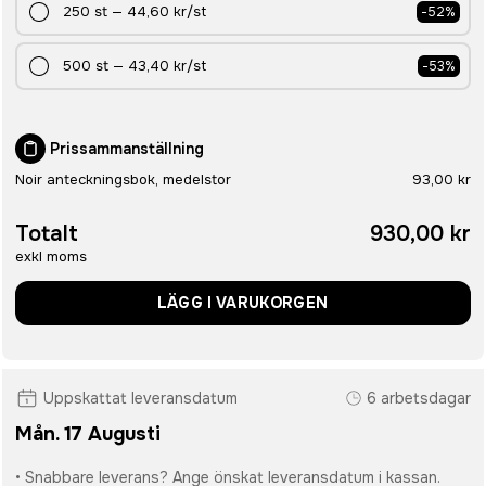
250
st
—
44,60 kr
/st
-
52
%
500
st
—
43,40 kr
/st
-
53
%
Prissammanställning
Noir anteckningsbok, medelstor
93,00 kr
Totalt
930,00 kr
exkl moms
LÄGG I VARUKORGEN
Uppskattat leveransdatum
6 arbetsdagar
Mån. 17 Augusti
• Snabbare leverans? Ange önskat leveransdatum i kassan.