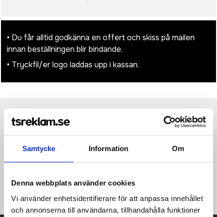
• Du får alltid godkänna en offert och skiss på mailen
innan beställningen blir bindande.
• Tryckfil/er logo laddas upp i kassan.
Produktinformation
Specifikationer
Pristabell
Recensioner
(
954
st)
Samtycke
Information
Om
Noir anteckningsbok, medelstor. Noir notisbok har ett mjukt
omslag i svart PU som känns behagligt att ha i händerna. Med
färgad stängningsresår, pennögla och sidomarkörer.
Notisboken innehåller 96 (70 g/m²) linjerade, beigefärgade
Denna webbplats använder cookies
blad. PU.
Vi använder enhetsidentifierare för att anpassa innehållet
och annonserna till användarna, tillhandahålla funktioner