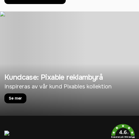
Kundcase: Pixable reklambyrå
Inspireras av vår kund Pixables kollektion
Se mer
4.6
/5
Baserat på 954 betyg