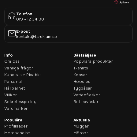
Telefon
019 - 12 34 90
E-post
kontakt@tsreklam.se
Info
Bästsäljare
Om oss
Populära produkter
Vanliga frågor
T-shirts
Kundcase: Pixable
Kepsar
Personal
Hoodies
Hållbarhet
Tygpåsar
Villkor
Vattenflaskor
Sekretesspolicy
Reflexvästar
Varumärken
Populära
Aktuella
Profilkläder
Muggar
Merchandise
Mössor