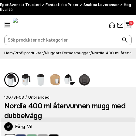
Eget Svenskt Tryckeri ✓ Fantastiska Priser ✓ Snabba Leveranser ✓ Hög
Kvalité
0
Hem
/
Profilprodukter
/
Muggar
/
Termosmuggar
/
Nordia 400 ml återvu
Rostfritt stål
100731-03
Unbranded
/
Nordia 400 ml återvunnen mugg med
dubbelvägg
Färg
Vit