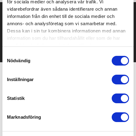
för sociala medier och analysera vår trafik. Vi
vidarebefordrar även sådana identifierare och annan
Prisuppgift på mailen?
information från din enhet till de sociala medier och
annons- och analysföretag som vi samarbetar med.
Kontakta oss här för att få förslag på produkt och pris över
Dessa kan i sin tur kombinera informationen med annan
mailen.
Det går också utmärkt att bara ställa frågor!
information som du har tillhandahållit eller som de har
samlat in när du har använt deras tjänster.
KONTAKTA OSS
Samtyckesval
Nödvändig
Relaterade produkter
Inställningar
Statistik
Bra pris
Marknadsföring