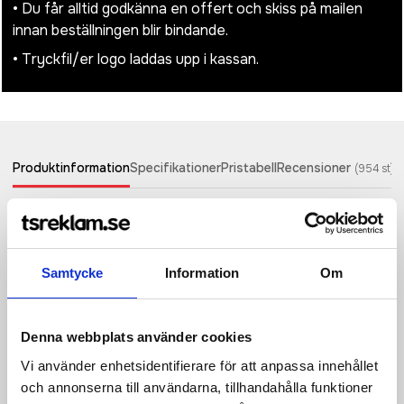
• Du får alltid godkänna en offert och skiss på mailen
innan beställningen blir bindande.
• Tryckfil/er logo laddas upp i kassan.
Produktinformation
Specifikationer
Pristabell
Recensioner
(
954
st)
Den snygga muggen Nordia är tillverkad av rostfritt stål på
utsidan och har en insida av hållbar återvunnen PP. Det inre
locket, skjutreglaget och handtaget är också tillverkade av
återvunnen PP från certifierade och ansvarsfulla källor. Locket
Samtycke
Information
Om
har ett skjutreglage, vilket gör denna mugg perfekt för att
njuta av dina drycker på språng. BPA-fri, testad och godkänd
enligt tysk lagstiftning om livsmedelssäkerhet (LFGB) och
Denna webbplats använder cookies
testad för ftalatinnehåll enligt REACH-förordningarna.
Volymkapacitet 400 ml. Handdisk rekommenderas.
Vi använder enhetsidentifierare för att anpassa innehållet
och annonserna till användarna, tillhandahålla funktioner