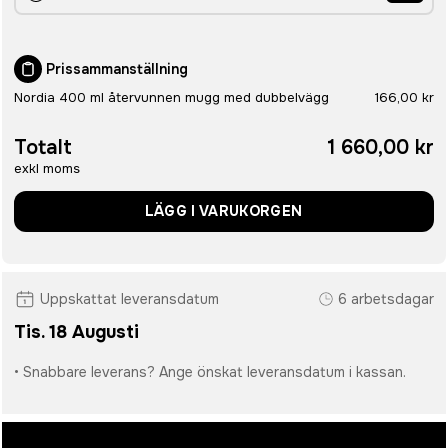
Prissammanställning
Nordia 400 ml återvunnen mugg med dubbelvägg
166,00 kr
Totalt
1 660,00 kr
exkl moms
LÄGG I VARUKORGEN
Uppskattat leveransdatum
6 arbetsdagar
Tis. 18 Augusti
• Snabbare leverans? Ange önskat leveransdatum i kassan.