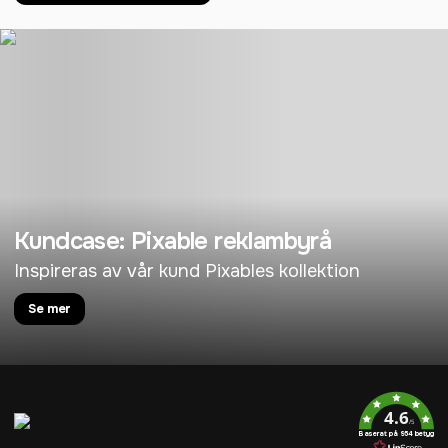
Kundcase: Pixable reklambyrå
Inspireras av vår kund Pixables kollektion
Se mer
4.6
/5
Baserat på 954 betyg