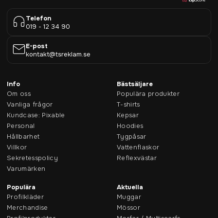
Telefon
019 - 12 34 90
E-post
kontakt@tsreklam.se
Info
Bästsäljare
Om oss
Populära produkter
Vanliga frågor
T-shirts
Kundcase: Pixable
Kepsar
Personal
Hoodies
Hållbarhet
Tygpåsar
Villkor
Vattenflaskor
Sekretesspolicy
Reflexvästar
Varumärken
Populära
Aktuella
Profilkläder
Muggar
Merchandise
Mössor