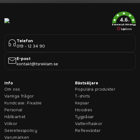
4.6
/5
Baserat på 954 betyg
Telefon
019 - 12 34 90
E-post
kontakt@tsreklam.se
Info
Bästsäljare
Om oss
Populära produkter
Vanliga frågor
T-shirts
Kundcase: Pixable
Kepsar
Personal
Hoodies
Hållbarhet
Tygpåsar
Villkor
Vattenflaskor
Sekretesspolicy
Reflexvästar
Varumärken