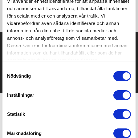
Vi använder enhetsidentifierare för att anpassa innehållet
g/m2 helt anpassningsbara sidor, som ger dig full frihet att
och annonserna till användarna, tillhandahålla funktioner
skräddarsy layouter, grafik eller meddelanden för alla projekt
eller kampanjer.
för sociala medier och analysera vår trafik. Vi
vidarebefordrar även sådana identifierare och annan
information från din enhet till de sociala medier och
annons- och analysföretag som vi samarbetar med.
Prisuppgift på mailen?
Dessa kan i sin tur kombinera informationen med annan
information som du har tillhandahållit eller som de har
Kontakta oss här för att få förslag på produkt och pris över
samlat in när du har använt deras tjänster.
mailen.
Det går också utmärkt att bara ställa frågor!
Samtyckesval
Nödvändig
KONTAKTA OSS
Inställningar
Relaterade produkter
Statistik
Marknadsföring