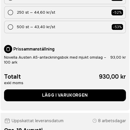
250
st
—
44,60 kr
/st
-
52
%
500
st
—
43,40 kr
/st
-
53
%
Prissammanställning
Novella Austen A5-anteckningsbok med mjukt omslag –
93,00 kr
100 ark
Totalt
930,00 kr
exkl moms
LÄGG I VARUKORGEN
Uppskattat leveransdatum
8 arbetsdagar