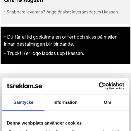
Ons. 19 Augusti
• Snabbare leverans? Ange önskat leveransdatum i kassan.
• Du får alltid godkänna en offert och skiss på mailen
innan beställningen blir bindande.
• Tryckfil/er logo laddas upp i kassan.
Produktinformation
Specifikationer
Pristabell
Recensioner
(
954
st)
Samtycke
Information
Om
Anteckningsboken Novella Austen A5 med mjukt omslag är
både tålig och stilren. Det mjuka omslaget har en högkvalitativ
silkestryckfinish som gör färgerna levande och illustrationerna
exceptionellt skarpa – perfekt för djärv varumärkesprofilering
Denna webbplats använder cookies
och fullfärgsdesign som sticker ut. Inuti finns 100 ark med 80