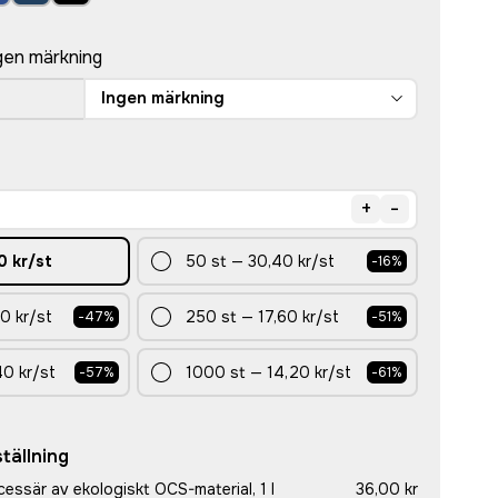
gen märkning
Ingen märkning
+
-
0 kr
/st
50
st
—
30,40 kr
/st
-
16
%
0 kr
/st
250
st
—
17,60 kr
/st
-
47
%
-
51
%
40 kr
/st
1000
st
—
14,20 kr
/st
-
57
%
-
61
%
tällning
essär av ekologiskt OCS-material, 1 l
36,00 kr