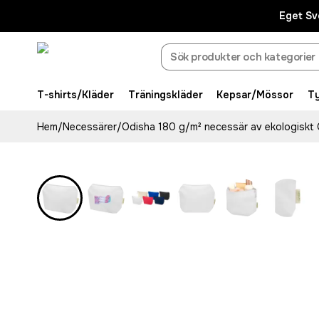
Eget Sv
T-shirts/Kläder
Träningskläder
Kepsar/Mössor
T
Hem
/
Necessärer
/
Odisha 180 g/m² necessär av ekologiskt O