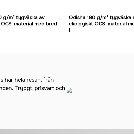
0 g/m² tygväska av
Odisha 180 g/m² tygväska 
t OCS-material med bred
ekologiskt OCS-material me
l
l
ns här hela resan, från
anden. Tryggt, prisvärt och