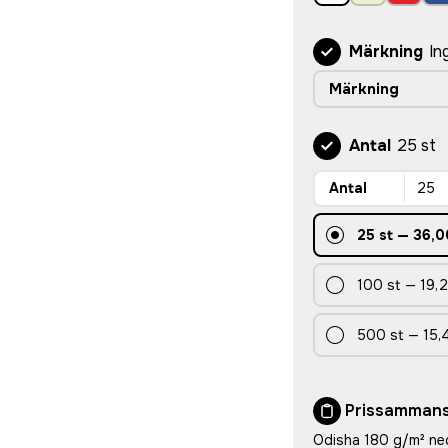
Märkning
In
Märkning
Antal
25 st
Antal
25
st
—
36,0
100
st
—
19,2
500
st
—
15,
Prissammans
Odisha 180 g/m² nec