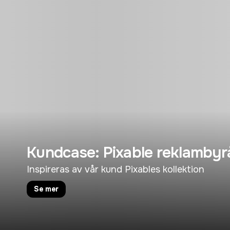
Kundcase: Pixable reklambyr
Inspireras av vår kund Pixables kollektion
Se mer