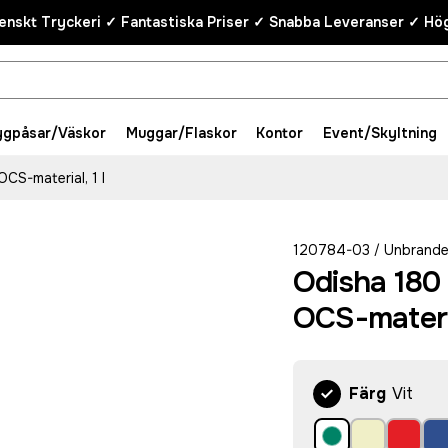
enskt Tryckeri ✓ Fantastiska Priser ✓ Snabba Leveranser ✓ Hög
ygpåsar/Väskor
Muggar/Flaskor
Kontor
Event/Skyltning
CS-material, 1 l
120784-03
Unbrand
/
Odisha 180
OCS-materia
Färg
Vit