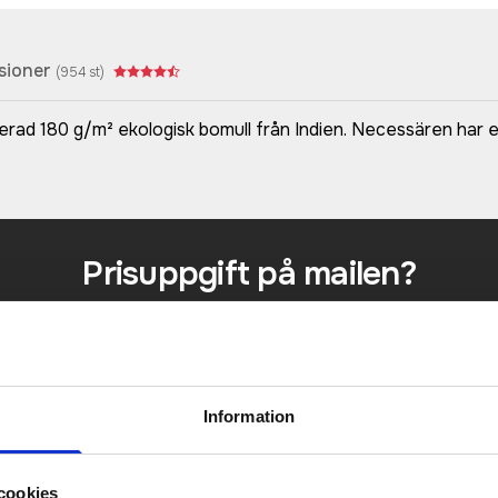
sioner
(
954
st)
erad 180 g/m² ekologisk bomull från Indien. Necessären har
Prisuppgift på mailen?
a oss här för att få förslag på produkt och pris över
Det går också utmärkt att bara ställa frågor!
KONTAKTA OSS
Information
cookies