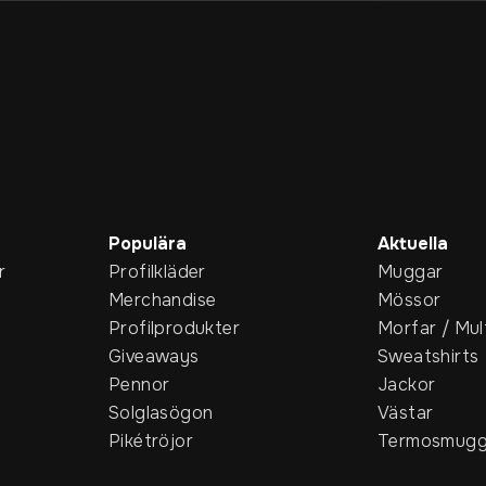
Populära
Aktuella
r
Profilkläder
Muggar
Merchandise
Mössor
Profilprodukter
Morfar / Mul
Giveaways
Sweatshirts
Pennor
Jackor
Solglasögon
Västar
Pikétröjor
Termosmugg