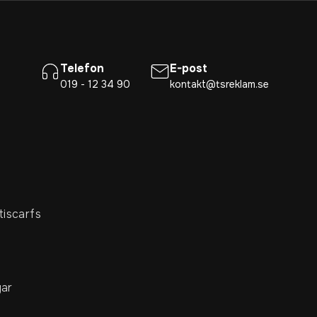
Telefon
E-post
019 - 12 34 90
kontakt@tsreklam.se
tiscarfs
ar