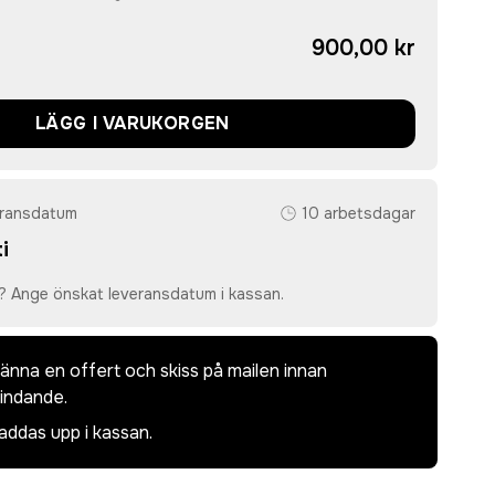
900,00 kr
LÄGG I VARUKORGEN
eransdatum
10 arbetsdagar
i
? Ange önskat leveransdatum i kassan.
dkänna en offert och skiss på mailen innan
bindande.
laddas upp i kassan.