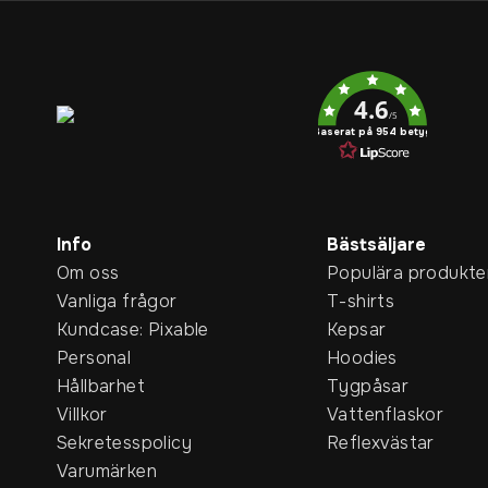
Service rating
4.6
/5
Baserat på 954 betyg
Info
Bästsäljare
Om oss
Populära produkte
Vanliga frågor
T-shirts
Kundcase: Pixable
Kepsar
Personal
Hoodies
Hållbarhet
Tygpåsar
Villkor
Vattenflaskor
Sekretesspolicy
Reflexvästar
Varumärken