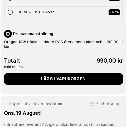
100
st
—
105,00 kr
/st
-
47
%
Prissammanställning
Oregon 10W trådlös laddare RCS återvunnen plast och
198,00 kr
kork
Totalt
990,00 kr
exkl moms
LÄGG I VARUKORGEN
Uppskattat leveransdatum
7 arbetsdagar
Ons. 19 Augusti
• Snabbare leverans? Ange önskat leveransdatum i kassan.