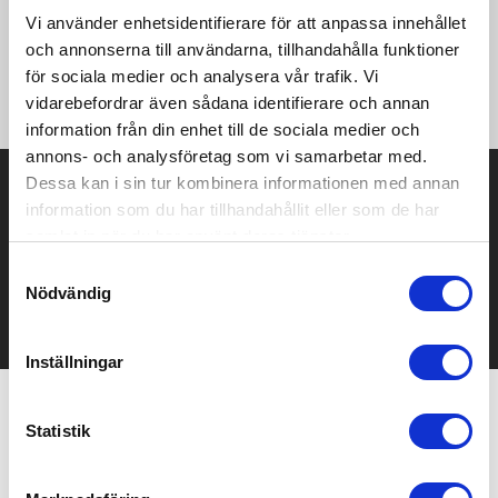
120cm type C laddkabel tillverkad av RCS-certifierad
återvunnen TPE medföljer. Type-C input 5V/2A; 9V/2A;
Vi använder enhetsidentifierare för att anpassa innehållet
trådlös output 5V/1A;9V/1,1A; (10W) Förpackad i FSC® mix
och annonserna till användarna, tillhandahålla funktioner
kraftförpackning. Produkten och tillbehören är 100% fria från
för sociala medier och analysera vår trafik. Vi
PVC.
vidarebefordrar även sådana identifierare och annan
information från din enhet till de sociala medier och
annons- och analysföretag som vi samarbetar med.
Dessa kan i sin tur kombinera informationen med annan
Prisuppgift på mailen?
information som du har tillhandahållit eller som de har
Kontakta oss här för att få förslag på produkt och pris över
samlat in när du har använt deras tjänster.
mailen.
Samtyckesval
Det går också utmärkt att bara ställa frågor!
Nödvändig
KONTAKTA OSS
Inställningar
Relaterade produkter
Statistik