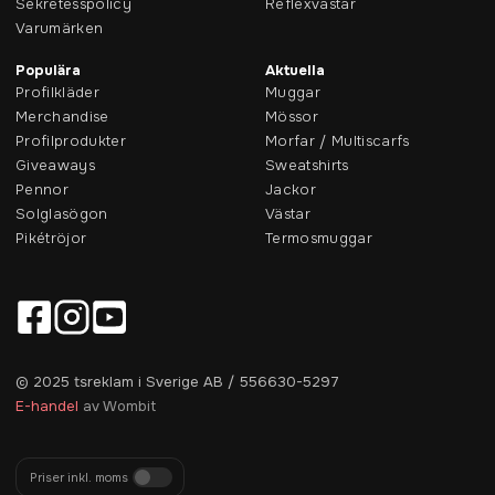
Sekretesspolicy
Reflexvästar
Varumärken
Populära
Aktuella
Profilkläder
Muggar
Merchandise
Mössor
Profilprodukter
Morfar / Multiscarfs
Giveaways
Sweatshirts
Pennor
Jackor
Solglasögon
Västar
Pikétröjor
Termosmuggar
© 2025 tsreklam i Sverige AB / 556630-5297
E-handel
av Wombit
Priser inkl. moms