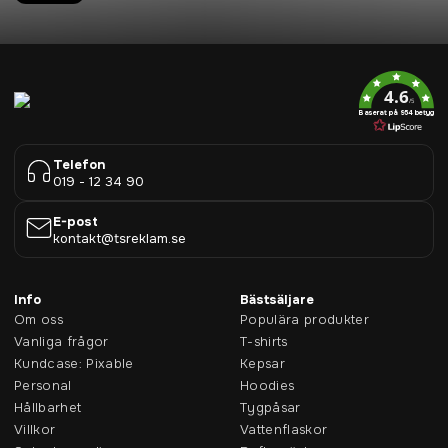
4.6
/5
Baserat på 954 betyg
Telefon
019 - 12 34 90
E-post
kontakt@tsreklam.se
Info
Bästsäljare
Om oss
Populära produkter
Vanliga frågor
T-shirts
Kundcase: Pixable
Kepsar
Personal
Hoodies
Hållbarhet
Tygpåsar
Villkor
Vattenflaskor