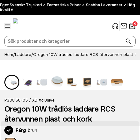
Eget Svenskt Tryckeri ✓ Fantastiska Priser ✓ Snabba Leveranser ✓ Hög
Kvalité
0
Hem
/
Laddare
/
Oregon 10W trådlös laddare RCS återvunnen plast oc
Recycled
P308.58-05
XD Xclusive
/
Oregon 10W trådlös laddare RCS
återvunnen plast och kork
Färg
brun