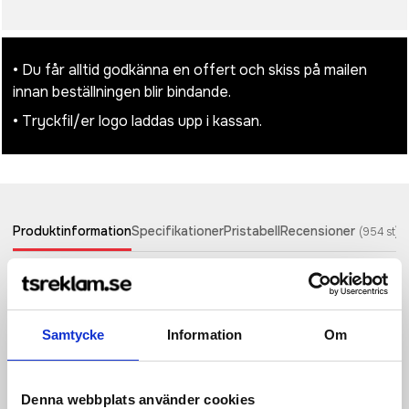
• Du får alltid godkänna en offert och skiss på mailen
innan beställningen blir bindande.
• Tryckfil/er logo laddas upp i kassan.
Produktinformation
Specifikationer
Pristabell
Recensioner
(
954
st)
10W trådlös laddare med elegant design tillverkad av FSC®
100% kork och RCS (Recycled Claim Standard) certifierad
återvunnen ABS. Totalt återvunnet innehåll: 33% baserat på
Samtycke
Information
Om
total produktvikt. RCS-certifiering garanterar en helt
certifierad leveranskedja för de återvunna materialen. Korken
är FSC 100% kork. Trådlös laddning kompatibel med de
senaste generationerna av Android, iPhone 8 och uppåt.
Denna webbplats använder cookies