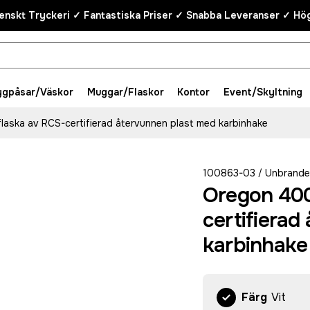
enskt Tryckeri ✓ Fantastiska Priser ✓ Snabba Leveranser ✓ Hög
ygpåsar/Väskor
Muggar/Flaskor
Kontor
Event/Skyltning
laska av RCS-certifierad återvunnen plast med karbinhake
100863-03
Unbrand
/
Oregon 400
certifierad
karbinhake
Färg
Vit