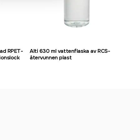
Rec
rad RPET-
Alti 630 ml vattenflaska av RCS-
Ziggs
ionslock
återvunnen plast
åter