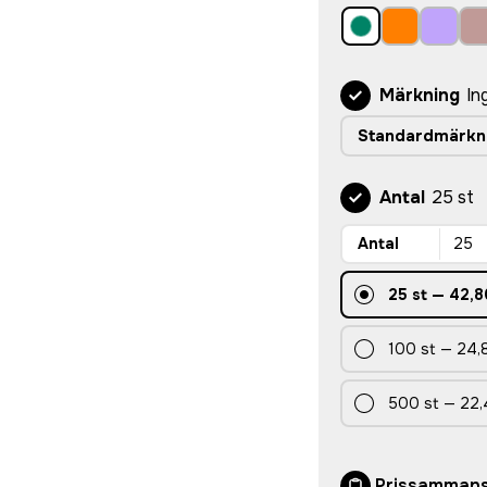
Märkning
In
Standardmärkn
Antal
25 st
Antal
25
st
—
42,8
100
st
—
24,
500
st
—
22,
Prissammans