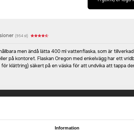
sioner
(
954
st)
a hållbara men ändå lätta 400 ml vattenflaska, som är tillver
ller på kontoret. Flaskan Oregon med enkelvägg har ett vridbart
 för klättring) säkert på en väska för att undvika att tappa 
Prisuppgift på mailen?
a oss här för att få förslag på produkt och pris över
Det går också utmärkt att bara ställa frågor!
Information