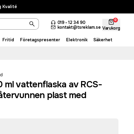
 Kvalité
0
019 - 12 34 90
kontakt@tsreklam.se
Varukorg
Fritid
Företagspresenter
Elektronik
Säkerhet
ed
 ml vattenflaska av RCS-
 återvunnen plast med