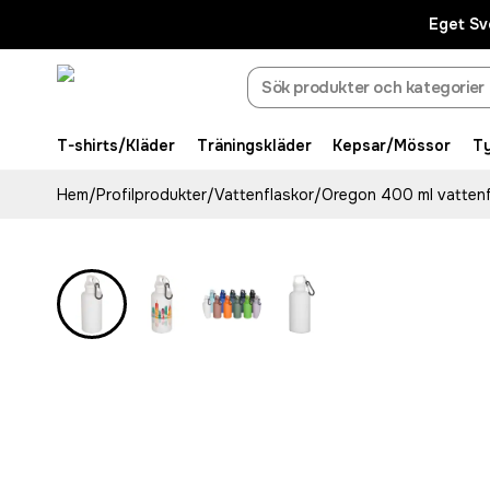
Eget Sv
T-shirts/Kläder
Träningskläder
Kepsar/Mössor
T
Hem
/
Profilprodukter
/
Vattenflaskor
/
Oregon 400 ml vattenf