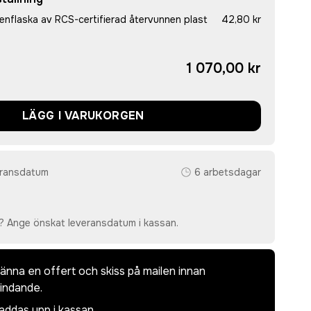
nflaska av RCS-certifierad återvunnen plast
42,80 kr
1 070,00 kr
LÄGG I VARUKORGEN
eransdatum
6 arbetsdagar
? Ange önskat leveransdatum i kassan.
dkänna en offert och skiss på mailen innan
bindande.
laddas upp i kassan.