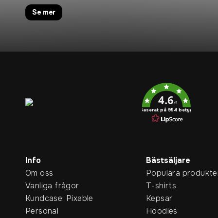
Se mer
Service rating
4.6
/5
Baserat på 954 betyg
Info
Bästsäljare
Om oss
Populära produkte
Vanliga frågor
T-shirts
Kundcase: Pixable
Kepsar
Personal
Hoodies