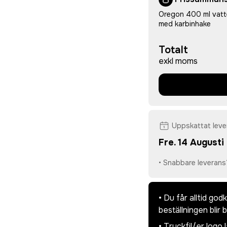
Oregon 400 ml vatte
med karbinhake
Totalt
exkl moms
Uppskattat lev
Fre. 14 Augusti
• Snabbare leverans
• Du får alltid go
beställningen blir 
• Tryckfil/er logo 