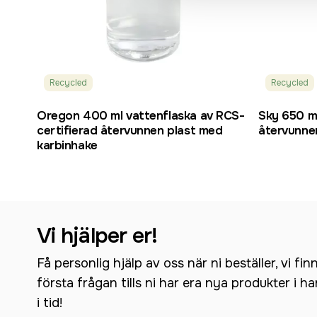
Recycled
Recycled
Oregon 400 ml vattenflaska av RCS-
Sky 650 ml
certifierad återvunnen plast med
återvunne
karbinhake
Vi hjälper er!
Få personlig hjälp av oss när ni beställer, vi fin
första frågan tills ni har era nya produkter i h
i tid!