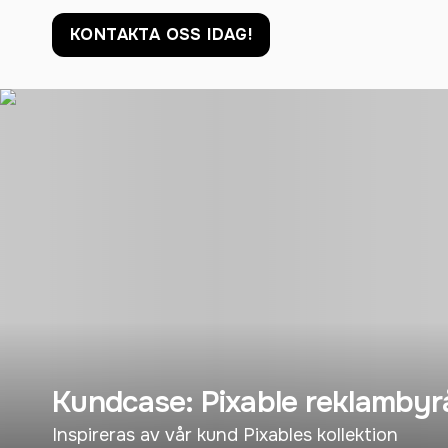
KONTAKTA OSS IDAG!
Kundcase: Pixable reklambyr
Inspireras av vår kund Pixables kollektion