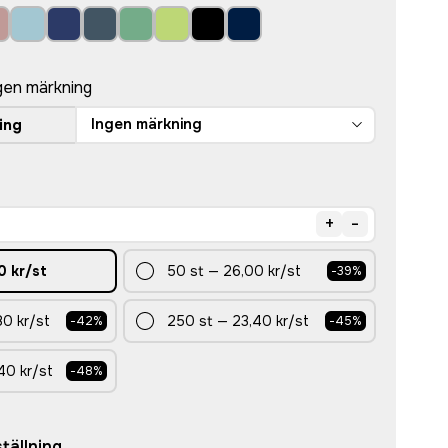
gen märkning
Ingen märkning
ing
+
-
0 kr
/st
50
st
—
26,00 kr
/st
-
39
%
80 kr
/st
250
st
—
23,40 kr
/st
-
42
%
-
45
%
40 kr
/st
-
48
%
tällning