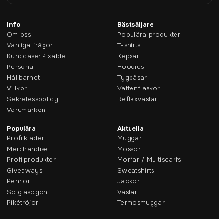
Info
Bästsäljare
Om oss
Populära produkter
Vanliga frågor
T-shirts
Kundcase: Pixable
Kepsar
Personal
Hoodies
Hållbarhet
Tygpåsar
Villkor
Vattenflaskor
Sekretesspolicy
Reflexvästar
Varumärken
Populära
Aktuella
Profilkläder
Muggar
Merchandise
Mössor
Profilprodukter
Morfar / Multiscarfs
Giveaways
Sweatshirts
Pennor
Jackor
Solglasögon
Västar
Pikétröjor
Termosmuggar