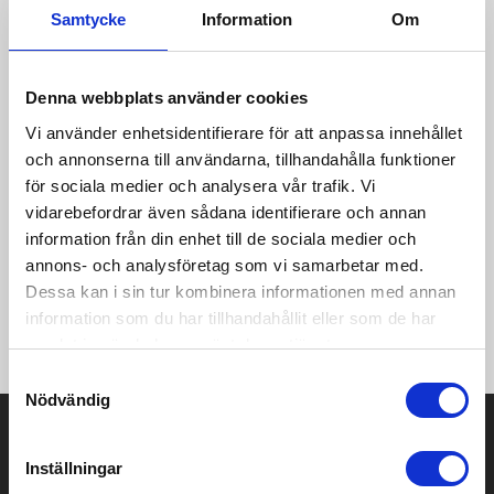
Samtycke
Information
Om
Produktinformation
Specifikationer
Pristabell
Recensioner
(
954
st)
·280 g/m² ·80% Cotton, ring spun and combed, 20% Polyester
Denna webbplats använder cookies
(Recycled) ·Light Oxford : 70% Cotton, 30% Polyester
Vi använder enhetsidentifierare för att anpassa innehållet
(Recycled) ·100% cotton outer face for better print ·Soft
peach handfeel ·Low shrinkage fabric (3 threads) ·Brushed and
och annonserna till användarna, tillhandahålla funktioner
anti-pilling inside ·2-panel-hood with Single Jersey lining in
för sociala medier och analysera vår trafik. Vi
contrasted colour, matching to flat drawcords ·Button hole
vidarebefordrar även sådana identifierare och annan
stitched eyelets and drawcords' folded & stitched end tips
information från din enhet till de sociala medier och
·Necktape ·Ribbed bottom hem and cuffs ·Bartacks on top and
annons- och analysföretag som vi samarbetar med.
bottom pocket opening for better resistance ·Set-in sleeves
·Side seams ·Half moon back yoke for inside neck branding
Dessa kan i sin tur kombinera informationen med annan
purposes ·Tagless (size label off-centered in the neck for
information som du har tillhandahållit eller som de har
rebranding)
samlat in när du har använt deras tjänster.
Samtyckesval
Nödvändig
Prisuppgift på mailen?
Inställningar
Kontakta oss här för att få förslag på produkt och pris över