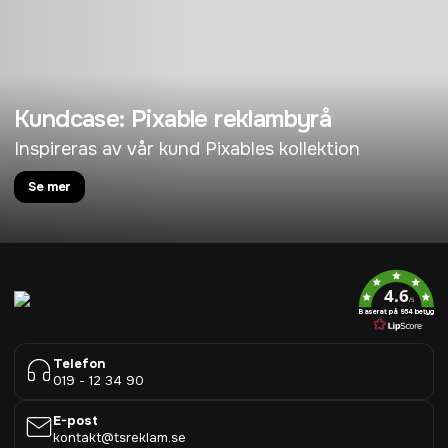
Kundcase: Pixable reklambyrå
Inspireras av vår kund Pixables kollektion
Se mer
4.6
/5
Baserat på 954 betyg
Telefon
019 - 12 34 90
E-post
kontakt@tsreklam.se