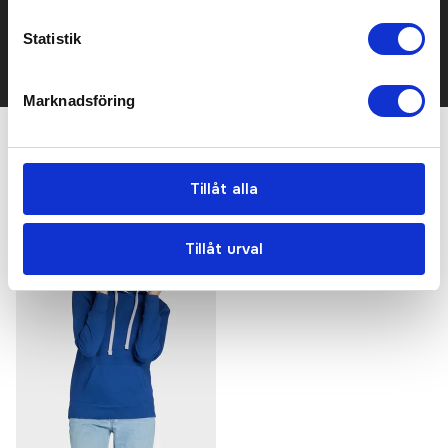
mailen.
Det går också utmärkt att bara ställa frågor!
Statistik
KONTAKTA OSS
Marknadsföring
Relaterade produkter
Tillåt alla
Tillåt urval