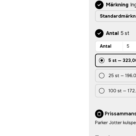
Märkning
In
Standardmärkn
Antal
5 st
Antal
5
st
—
323,0
25
st
—
196,0
100
st
—
172,
Prissammans
Parker Jotter kulsp