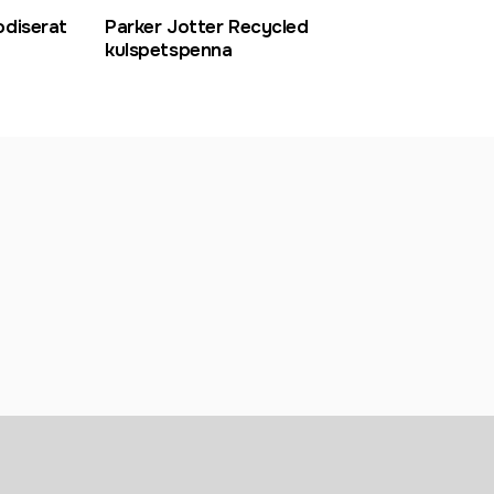
odiserat
Parker Jotter Recycled
Park
kulspetspenna
kuls