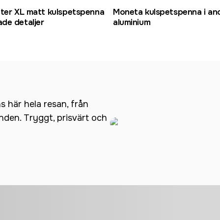
tter XL matt kulspetspenna
Moneta kulspetspenna i an
de detaljer
aluminium
ns här hela resan, från
anden. Tryggt, prisvärt och