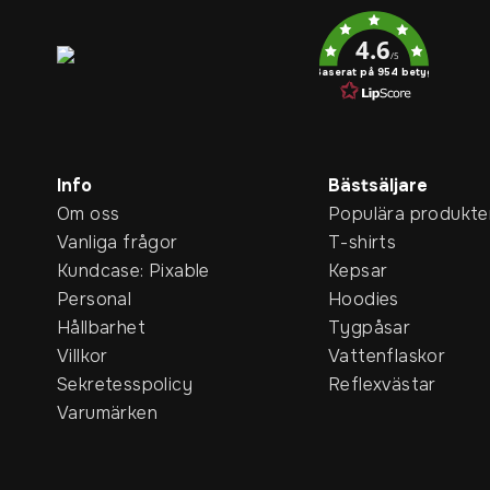
Service rating
4.6
/5
Baserat på 954 betyg
Info
Bästsäljare
Om oss
Populära produkte
Vanliga frågor
T-shirts
Kundcase: Pixable
Kepsar
Personal
Hoodies
Hållbarhet
Tygpåsar
Villkor
Vattenflaskor
Sekretesspolicy
Reflexvästar
Varumärken