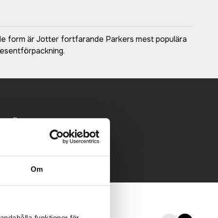
de form är Jotter fortfarande Parkers mest populära
presentförpackning.
 mailen.
Om
andahålla funktioner för