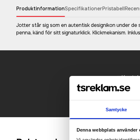
Produktinformation
Specifikationer
Pristabell
Recen
Jotter står sig som en autentisk designikon under de
penna, känd för sitt signaturklick. Klickmekanism. Inkl
Kontakt
Samtycke
Denna webbplats använder 
Vi använder enhetsidentifierar