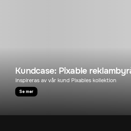
Kundcase: Pixable reklambyr
Inspireras av vår kund Pixables kollektion
Se mer