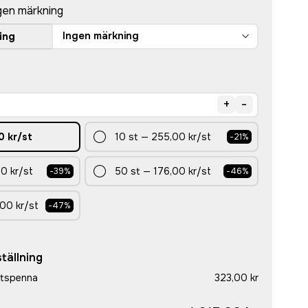
gen märkning
Ingen märkning
ing
+
-
0 kr
/st
10
st
—
255,00 kr
/st
-
21
%
0 kr
/st
50
st
—
176,00 kr
/st
-
39
%
-
46
%
00 kr
/st
-
47
%
tällning
etspenna
323,00 kr