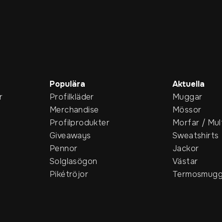
Populära
Aktuella
r
Profilkläder
Muggar
Merchandise
Mössor
Profilprodukter
Morfar / Mul
Giveaways
Sweatshirts
Pennor
Jackor
Solglasögon
Västar
Pikétröjor
Termosmugg