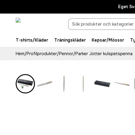
Eget Sv
T-shirts/Kläder
Träningskläder
Kepsar/Mössor
T
Hem
/
Profilprodukter
/
Pennor
/
Parker Jotter kulspetspenna