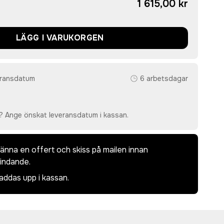
1 615,00 kr
LÄGG I VARUKORGEN
eransdatum
6 arbetsdagar
? Ange önskat leveransdatum i kassan.
dkänna en offert och skiss på mailen innan
bindande.
laddas upp i kassan.