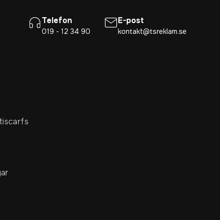
Telefon
E-post
019 - 12 34 90
kontakt@tsreklam.se
tiscarfs
ar