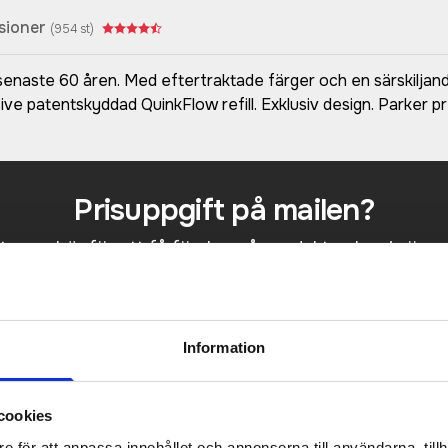
sioner
(
954
st)
 senaste 60 åren. Med eftertraktade färger och en särskiljan
usive patentskyddad QuinkFlow refill. Exklusiv design. Parker 
Prisuppgift på mailen?
a oss här för att få förslag på produkt och pris över
Det går också utmärkt att bara ställa frågor!
KONTAKTA OSS
Information
cookies
e för att anpassa innehållet och annonserna till användarna, tillh