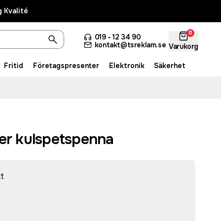
 Kvalité
0
019 - 12 34 90
kontakt@tsreklam.se
Varukorg
Fritid
Företagspresenter
Elektronik
Säkerhet
ter kulspetspenna
tt