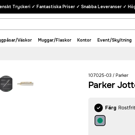
enskt Tryckeri ✓ Fantastiska Priser ✓ Snabba Leveranser ✓ Hög
ygpåsar/Väskor
Muggar/Flaskor
Kontor
Event/Skyltning
107025-03
Parker
/
Parker Jot
Färg
Rostfri