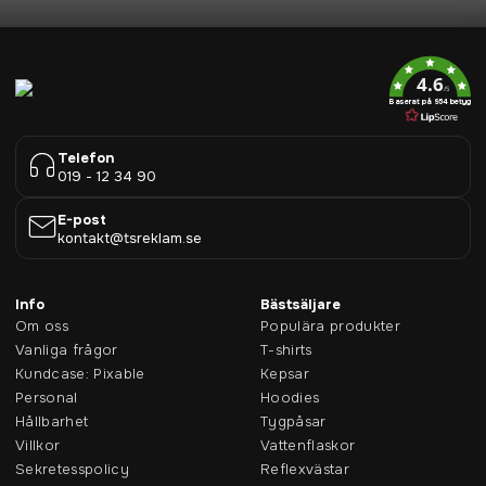
4.6
/5
Baserat på 954 betyg
Telefon
019 - 12 34 90
E-post
kontakt@tsreklam.se
Info
Bästsäljare
Om oss
Populära produkter
Vanliga frågor
T-shirts
Kundcase: Pixable
Kepsar
Personal
Hoodies
Hållbarhet
Tygpåsar
Villkor
Vattenflaskor
Sekretesspolicy
Reflexvästar