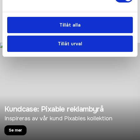
Få personlig hjälp av oss när ni beställer, vi finns här hela
resan, från första frågan tills ni har era nya produkter i handen.
Tryggt, prisvärt och i tid!
Tillåt alla
KONTAKTA OSS IDAG!
Tillåt urval
Kundcase: Pixable reklambyrå
Inspireras av vår kund Pixables kollektion
Se mer