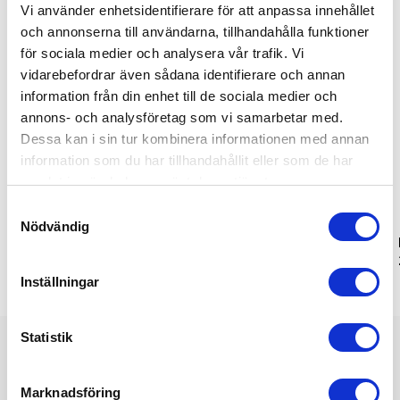
Bra pris
Populär
Vi använder enhetsidentifierare för att anpassa innehållet
och annonserna till användarna, tillhandahålla funktioner
för sociala medier och analysera vår trafik. Vi
vidarebefordrar även sådana identifierare och annan
information från din enhet till de sociala medier och
annons- och analysföretag som vi samarbetar med.
Dessa kan i sin tur kombinera informationen med annan
information som du har tillhandahållit eller som de har
samlat in när du har använt deras tjänster.
Samtyckesval
Nödvändig
Mojave 250 ml termomugg
Mugg Forza blank tvåfärgad
250 ml
Inställningar
Statistik
Vi hjälper er!
Marknadsföring