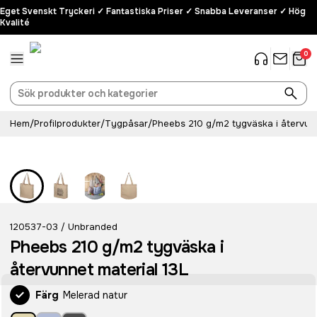
Eget Svenskt Tryckeri ✓ Fantastiska Priser ✓ Snabba Leveranser ✓ Hög
Kvalité
0
Hem
/
Profilprodukter
/
Tygpåsar
/
Pheebs 210 g/m2 tygväska i återvunn
120537-03
Unbranded
/
Pheebs 210 g/m2 tygväska i
återvunnet material 13L
Färg
Melerad natur