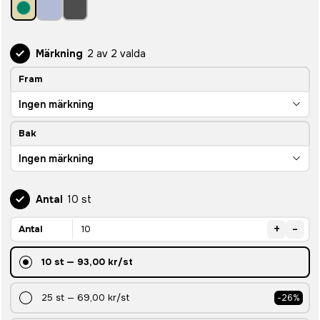
Märkning
2 av 2 valda
Fram
Ingen märkning
Bak
Ingen märkning
Antal
10 st
+
-
Antal
10
st
—
93,00 kr
/st
25
st
—
69,00 kr
/st
-
26
%