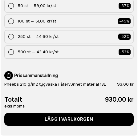
50
st
—
59,00 kr
/st
-
37
%
100
st
—
51,00 kr
/st
-
45
%
250
st
—
44,60 kr
/st
-
52
%
500
st
—
43,40 kr
/st
-
53
%
Prissammanställning
Pheebs 210 g/m2 tygväska i återvunnet material 13L
93,00 kr
Totalt
930,00 kr
exkl moms
LÄGG I VARUKORGEN