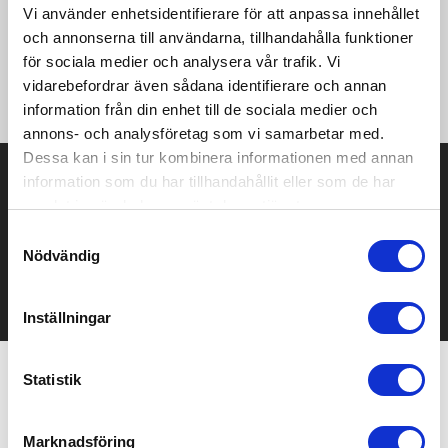
konsumentavfall som genereras av textilfabriker under
Vi använder enhetsidentifierare för att anpassa innehållet
skärprocessen. Tygväska med kil och stort huvudfack. Har två
och annonserna till användarna, tillhandahålla funktioner
handtag med en höjd på 31 cm. Klarar upp till 10 kg vikt. Det
för sociala medier och analysera vår trafik. Vi
kan finnas mindre variationer i färgen på den faktiska
vidarebefordrar även sådana identifierare och annan
produkten på grund av produktionsprocessens art.
information från din enhet till de sociala medier och
annons- och analysföretag som vi samarbetar med.
Dessa kan i sin tur kombinera informationen med annan
Prisuppgift på mailen?
information som du har tillhandahållit eller som de har
samlat in när du har använt deras tjänster.
Kontakta oss här för att få förslag på produkt och pris över
Samtyckesval
mailen.
Nödvändig
Det går också utmärkt att bara ställa frågor!
KONTAKTA OSS
Inställningar
Statistik
Relaterade produkter
Marknadsföring