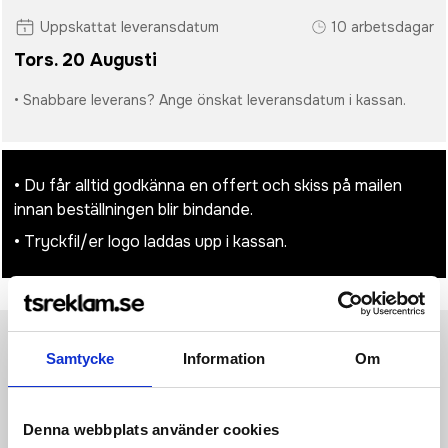
Uppskattat leveransdatum
10 arbetsdagar
Tors. 20 Augusti
• Snabbare leverans? Ange önskat leveransdatum i kassan.
• Du får alltid godkänna en offert och skiss på mailen
innan beställningen blir bindande.
• Tryckfil/er logo laddas upp i kassan.
Samtycke
Information
Om
Produktinformation
Specifikationer
Pristabell
Recensioner
(
954
st)
Tygväska på 210 g/m2 i återvunnen
Denna webbplats använder cookies
bomullspolyesterblanding. Återvunnen bomull är tillverkad av