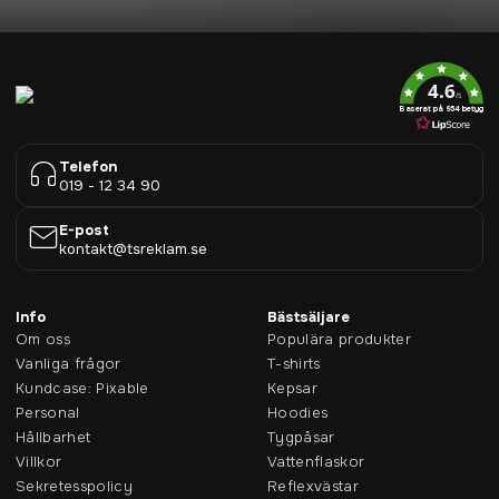
4.6
/5
Baserat på 954 betyg
Telefon
019 - 12 34 90
E-post
kontakt@tsreklam.se
Info
Bästsäljare
Om oss
Populära produkter
Vanliga frågor
T-shirts
Kundcase: Pixable
Kepsar
Personal
Hoodies
Hållbarhet
Tygpåsar
Villkor
Vattenflaskor
Sekretesspolicy
Reflexvästar