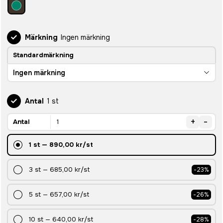
Märkning
Ingen märkning
Standardmärkning
Ingen märkning
Antal
1 st
+
-
Antal
1
st
—
890,00 kr
/st
3
st
—
685,00 kr
/st
-
23
%
5
st
—
657,00 kr
/st
-
26
%
10
st
—
640,00 kr
/st
-
28
%