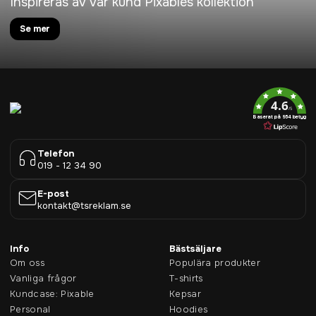
Inspireras av vår kund Pixables kollektion
Se mer
4.6
/5
Baserat på 954 betyg
Telefon
019 - 12 34 90
E-post
kontakt@tsreklam.se
Info
Bästsäljare
Om oss
Populära produkter
Vanliga frågor
T-shirts
Kundcase: Pixable
Kepsar
Personal
Hoodies