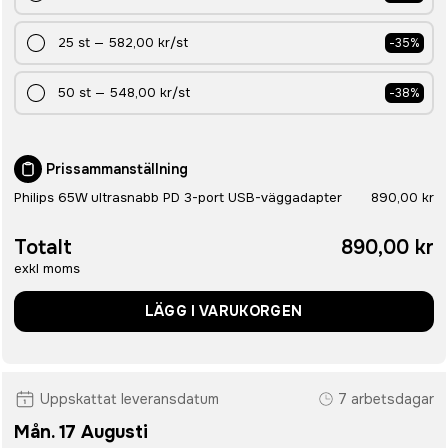
25
st
—
582,00 kr
/st
-
35
%
50
st
—
548,00 kr
/st
-
38
%
Prissammanställning
Philips 65W ultrasnabb PD 3-port USB-väggadapter
890,00 kr
Totalt
890,00 kr
exkl moms
LÄGG I VARUKORGEN
Uppskattat leveransdatum
7 arbetsdagar
Mån. 17 Augusti