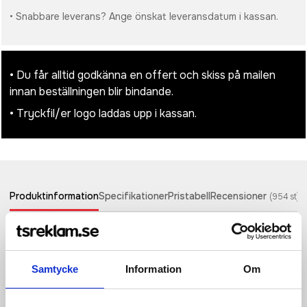
• Snabbare leverans? Ange önskat leveransdatum i kassan.
• Du får alltid godkänna en offert och skiss på mailen
innan beställningen blir bindande.
• Tryckfil/er logo laddas upp i kassan.
Produktinformation
Specifikationer
Pristabell
Recensioner
(
954
st)
Är du trött på att vänta i timmar på att dina enheter ska
laddas? Säg adjö till långsam laddning och hej till blixtsnabb
kraft med denna 65W ultrasnabba PD väggadapter som har 2
Samtycke
Information
Om
Type-C-utgångar och en USB-A-utgång. Den laddar inte bara
dina smartphones och surfplattor på ett ögonblick, utan den
kan också driva dina bärbara datorer och blir därmed den