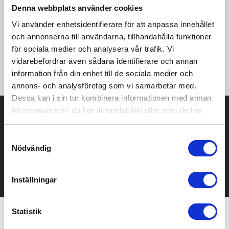
ultimata allt-i-ett-lösnings för laddning. Dina enheter är i
Denna webbplats använder cookies
trygga händer med vår avancerade skydd mot överhettning,
Vi använder enhetsidentifierare för att anpassa innehållet
överspänning och överström. Denna väggadapter är utrustad
och annonserna till användarna, tillhandahålla funktioner
med GaN (Gallium Nitride) teknologi, vilket inte bara gör den
mindre och mer portabel, utan ökar också dess effektivitet.
för sociala medier och analysera vår trafik. Vi
För en snabb laddning kan du ladda din enhet upp till 50% på
vidarebefordrar även sådana identifierare och annan
bara 30 minuter
information från din enhet till de sociala medier och
annons- och analysföretag som vi samarbetar med.
Dessa kan i sin tur kombinera informationen med annan
information som du har tillhandahållit eller som de har
Prisuppgift på mailen?
samlat in när du har använt deras tjänster.
Kontakta oss här för att få förslag på produkt och pris över
Samtyckesval
mailen.
Nödvändig
Det går också utmärkt att bara ställa frågor!
KONTAKTA OSS
Inställningar
Statistik
Relaterade produkter