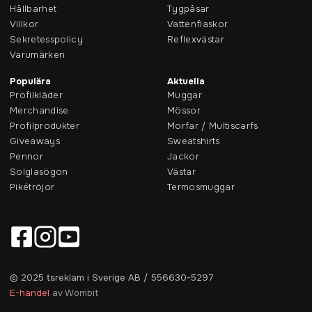
Hållbarhet
Tygpåsar
Villkor
Vattenflaskor
Sekretesspolicy
Reflexvästar
Varumärken
Populära
Aktuella
Profilkläder
Muggar
Merchandise
Mössor
Profilprodukter
Morfar / Multiscarfs
Giveaways
Sweatshirts
Pennor
Jackor
Solglasögon
Västar
Pikétröjor
Termosmuggar
© 2025 tsreklam i Sverige AB / 556630-5297
E-handel
av Wombit