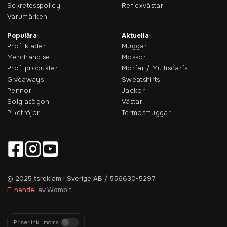
Sekretesspolicy
Reflexvästar
Varumärken
Populära
Aktuella
Profilkläder
Muggar
Merchandise
Mössor
Profilprodukter
Morfar / Multiscarfs
Giveaways
Sweatshirts
Pennor
Jackor
Solglasögon
Västar
Pikétröjor
Termosmuggar
© 2025 tsreklam i Sverige AB / 556630-5297
E-handel
av Wombit
Priser inkl. moms