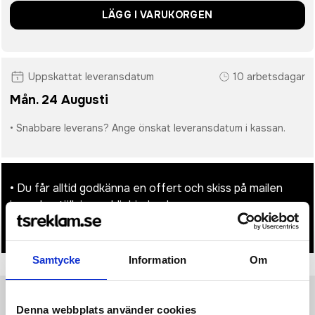
LÄGG I VARUKORGEN
Uppskattat leveransdatum
10 arbetsdagar
Mån. 24 Augusti
• Snabbare leverans? Ange önskat leveransdatum i kassan.
• Du får alltid godkänna en offert och skiss på mailen
innan beställningen blir bindande.
• Tryckfil/er logo laddas upp i kassan.
Samtycke
Information
Om
Denna webbplats använder cookies
Produktinformation
Specifikationer
Pristabell
Recensioner
(
954
st)