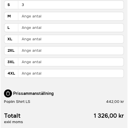
S
M
L
XL
2XL
3XL
4XL
Prissammanställning
Poplin Shirt LS
442,00 kr
Totalt
1 326,00 kr
exkl moms