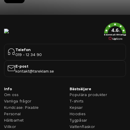
4.6
/5
Baserat på 954 betyg
Telefon
019 - 12 34 90
E-post
kontakt@tsreklam.se
Info
Bästsäljare
Om oss
Populära produkter
Vanliga frågor
T-shirts
Kundcase: Pixable
Kepsar
Personal
Hoodies
Hållbarhet
Tygpåsar
Villkor
Vattenflaskor