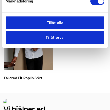
Marknadsföring
Tillåt alla
Tillåt urval
Tailored Fit Poplin Shirt
Vi hjälper er!