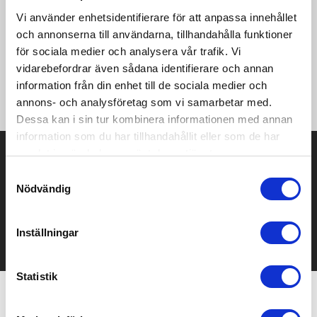
Vi använder enhetsidentifierare för att anpassa innehållet
och annonserna till användarna, tillhandahålla funktioner
·125 g/m² (Vit: 120 g/m²) ·100% bomull (poplin) ·Långärmad
·Klassisk krage ·Knappar i samma ton ·Ok med 2 sidoveck ·Ficka
för sociala medier och analysera vår trafik. Vi
med kant på vänster bröst ·Runda manschetter, justerbara
vidarebefordrar även sådana identifierare och annan
med 2 knappar plus enkel knapp på Manschetten ·Classic cut
information från din enhet till de sociala medier och
·Rak nederkant ·Reservknappar ·Easy care.
annons- och analysföretag som vi samarbetar med.
Dessa kan i sin tur kombinera informationen med annan
information som du har tillhandahållit eller som de har
Prisuppgift på mailen?
samlat in när du har använt deras tjänster.
Samtyckesval
Kontakta oss här för att få förslag på produkt och pris över
Nödvändig
mailen.
Det går också utmärkt att bara ställa frågor!
Inställningar
KONTAKTA OSS
Statistik
Relaterade produkter