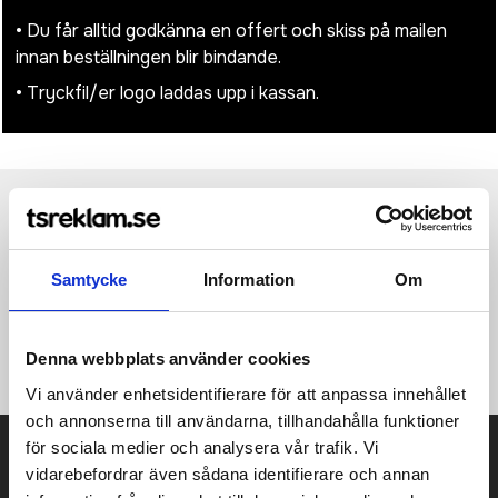
• Du får alltid godkänna en offert och skiss på mailen
innan beställningen blir bindande.
• Tryckfil/er logo laddas upp i kassan.
Produktinformation
Specifikationer
Pristabell
Recensioner
(
954
st)
Samtycke
Information
Om
·100% Polyester (210D) ·Toiletry bag and cosmetic case
·Internal mesh zipped pocket ·Handle on the back ·Waterproof
·Suitable for screen-printing / transfer printing or embroidery
·Dimensions: 12 x 25 x 9 cm, Capacity: 2,5 Litres.
Denna webbplats använder cookies
Vi använder enhetsidentifierare för att anpassa innehållet
och annonserna till användarna, tillhandahålla funktioner
för sociala medier och analysera vår trafik. Vi
Prisuppgift på mailen?
vidarebefordrar även sådana identifierare och annan