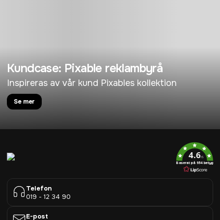
Kundcase: Pixable reklambyrå
Inspireras av vår kund Pixables kollektion
Se mer
4.6
/5
Baserat på 954 betyg
Telefon
019 - 12 34 90
E-post