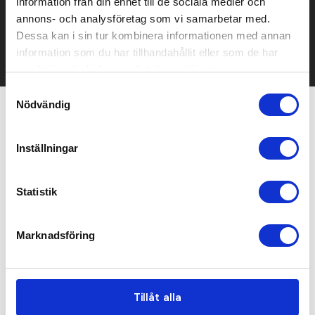
Kontakta oss här för att få förslag på produkt och pris över
information från din enhet till de sociala medier och
mailen.
annons- och analysföretag som vi samarbetar med.
Det går också utmärkt att bara ställa frågor!
Dessa kan i sin tur kombinera informationen med annan
information som du har tillhandahållit eller som de har
KONTAKTA OSS
samlat in när du har använt deras tjänster.
Samtyckesval
Nödvändig
Relaterade produkter
Inställningar
Recommended
Statistik
Marknadsföring
Tillåt alla