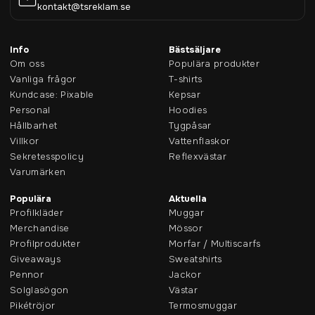
kontakt@tsreklam.se
Info
Bästsäljare
Om oss
Populära produkter
Vanliga frågor
T-shirts
Kundcase: Pixable
Kepsar
Personal
Hoodies
Hållbarhet
Tygpåsar
Villkor
Vattenflaskor
Sekretesspolicy
Reflexvästar
Varumärken
Populära
Aktuella
Profilkläder
Muggar
Merchandise
Mössor
Profilprodukter
Morfar / Multiscarfs
Giveaways
Sweatshirts
Pennor
Jackor
Solglasögon
Västar
Pikétröjor
Termosmuggar