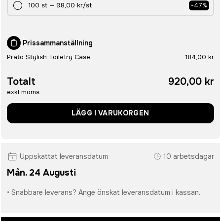
100
st
—
98,00 kr
/st
-
47
%
Prissammanställning
Prato Stylish Toiletry Case
184,00 kr
Totalt
920,00 kr
exkl moms
LÄGG I VARUKORGEN
Uppskattat leveransdatum
10 arbetsdagar
Mån. 24 Augusti
• Snabbare leverans? Ange önskat leveransdatum i kassan.