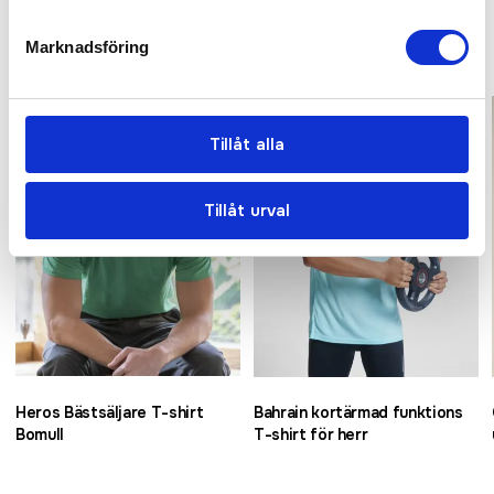
Relaterade produkter
Marknadsföring
Bästsäljare
Bästsäljare
Tillåt alla
Tillåt urval
Heros Bästsäljare T-shirt
Bahrain kortärmad funktions
Bomull
T-shirt för herr