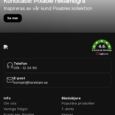
Kundcase: Pixable reklambyrå
Inspireras av vår kund Pixables kollektion
Se mer
4.6
/5
Baserat på 954 betyg
Telefon
019 - 12 34 90
E-post
kontakt@tsreklam.se
Info
Bästsäljare
Om oss
Populära produkter
Vanliga frågor
T-shirts
Kundcase: Pixable
Kepsar