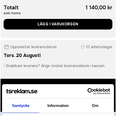
Totalt
1 140,00 kr
exkl moms
LÄGG I VARUKORGEN
Uppskattat leveransdatum
10 arbetsdagar
Tors. 20 Augusti
• Snabbare leverans? Ange önskat leveransdatum i kassan.
• Du får alltid godkänna en offert och skiss på mailen
innan beställningen blir bindande.
• Tryckfil/er logo laddas upp i kassan.
Samtycke
Information
Om