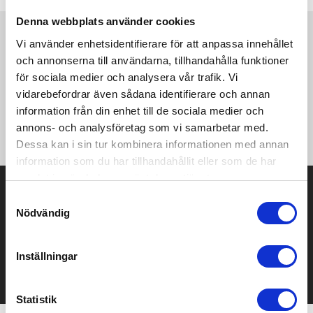
Denna webbplats använder cookies
Vi använder enhetsidentifierare för att anpassa innehållet
Produktinformation
Specifikationer
Pristabell
Recensioner
(
954
st)
och annonserna till användarna, tillhandahålla funktioner
för sociala medier och analysera vår trafik. Vi
En extra lång t-shirt i premiumkvalitet och unisexmodell, gjord
vidarebefordrar även sådana identifierare och annan
av 100% ringspunnen bomull. Dubbelkrage i bomull och elastan,
information från din enhet till de sociala medier och
förstärkt nacktejp och en lätt avtagbar nacketikett för
annons- och analysföretag som vi samarbetar med.
omprofilering. Plagget är förkrympt och enzymbehandlat
Dessa kan i sin tur kombinera informationen med annan
information som du har tillhandahållit eller som de har
samlat in när du har använt deras tjänster.
Prisuppgift på mailen?
Samtyckesval
Nödvändig
Kontakta oss här för att få förslag på produkt och pris över
mailen.
Det går också utmärkt att bara ställa frågor!
Inställningar
KONTAKTA OSS
Statistik