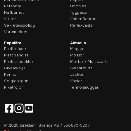
Personal
Hoodies
Hållbarhet
Tygpåsar
Villkor
Vattenflaskor
Sekretesspolicy
Reflexvästar
Varumärken
Populära
Aktuella
Profilkläder
Muggar
Merchandise
Mössor
Profilprodukter
Morfar / Multiscarfs
Giveaways
Sweatshirts
Pennor
Jackor
Solglasögon
Västar
Pikétröjor
Termosmuggar
© 2025 tsreklam i Sverige AB / 556630-5297