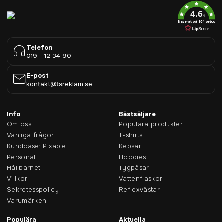
4.6
/5
Baserat på 954 betyg
Telefon
019 - 12 34 90
E-post
kontakt@tsreklam.se
Info
Bästsäljare
Om oss
Populära produkter
Vanliga frågor
T-shirts
Kundcase: Pixable
Kepsar
Personal
Hoodies
Hållbarhet
Tygpåsar
Villkor
Vattenflaskor
Sekretesspolicy
Reflexvästar
Varumärken
Populära
Aktuella