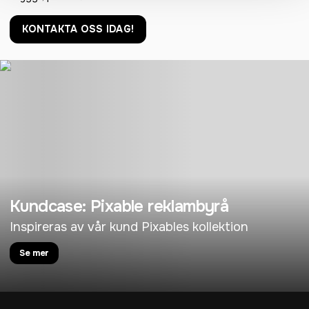
KONTAKTA OSS IDAG!
Kundcase: Pixable reklambyrå
Inspireras av vår kund Pixables kollektion
Se mer