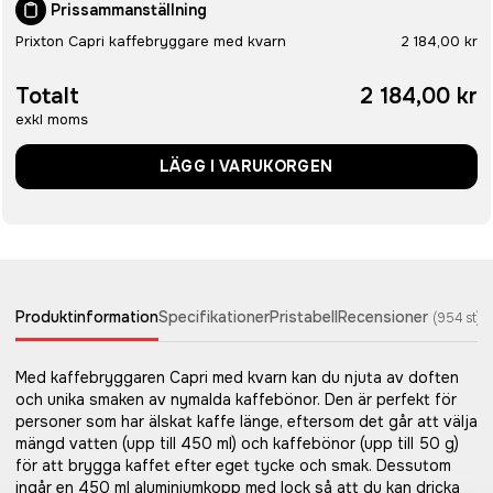
Prissammanställning
Prixton Capri kaffebryggare med kvarn
2 184,00 kr
Totalt
2 184,00 kr
exkl moms
LÄGG I VARUKORGEN
Produktinformation
Specifikationer
Pristabell
Recensioner
(
954
st)
Med kaffebryggaren Capri med kvarn kan du njuta av doften
och unika smaken av nymalda kaffebönor. Den är perfekt för
personer som har älskat kaffe länge, eftersom det går att välja
mängd vatten (upp till 450 ml) och kaffebönor (upp till 50 g)
för att brygga kaffet efter eget tycke och smak. Dessutom
ingår en 450 ml aluminiumkopp med lock så att du kan dricka