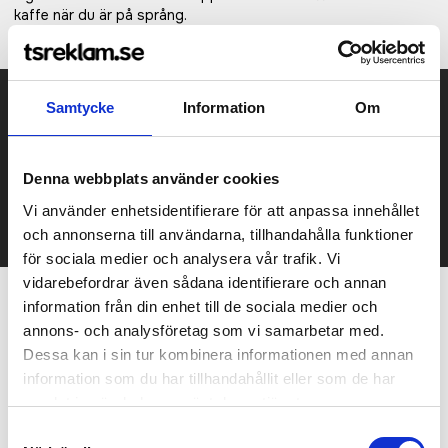
kaffe när du är på språng.
Prisuppgift på mailen?
Samtycke
Information
Om
Kontakta oss här för att få förslag på produkt och pris över
mailen.
Denna webbplats använder cookies
Det går också utmärkt att bara ställa frågor!
Vi använder enhetsidentifierare för att anpassa innehållet
KONTAKTA OSS
och annonserna till användarna, tillhandahålla funktioner
för sociala medier och analysera vår trafik. Vi
vidarebefordrar även sådana identifierare och annan
information från din enhet till de sociala medier och
Relaterade produkter
annons- och analysföretag som vi samarbetar med.
Dessa kan i sin tur kombinera informationen med annan
information som du har tillhandahållit eller som de har
samlat in när du har använt deras tjänster.
Samtyckesval