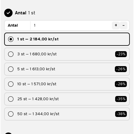
Antal
1 st
+
-
Antal
1
st
—
2 184,00 kr
/st
3
st
—
1 680,00 kr
/st
-
23
%
5
st
—
1 613,00 kr
/st
-
26
%
10
st
—
1 571,00 kr
/st
-
28
%
25
st
—
1 428,00 kr
/st
-
35
%
50
st
—
1 344,00 kr
/st
-
38
%