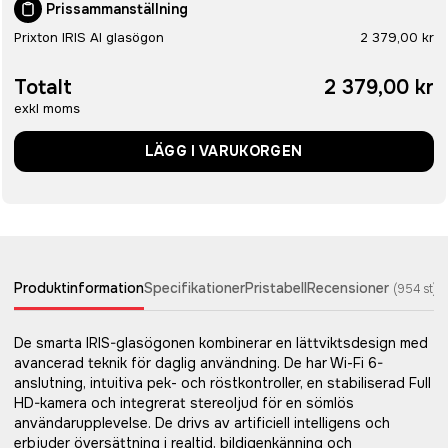
Prissammanställning
Prixton IRIS AI glasögon
2 379,00 kr
Totalt
2 379,00 kr
exkl moms
LÄGG I VARUKORGEN
Produktinformation
Specifikationer
Pristabell
Recensioner
(
954
st)
De smarta IRIS-glasögonen kombinerar en lättviktsdesign med
avancerad teknik för daglig användning. De har Wi-Fi 6-
anslutning, intuitiva pek- och röstkontroller, en stabiliserad Full
HD-kamera och integrerat stereoljud för en sömlös
användarupplevelse. De drivs av artificiell intelligens och
erbjuder översättning i realtid, bildigenkänning och