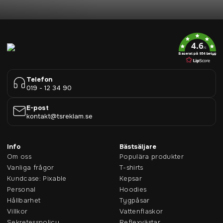
4.6
/5
Baserat på 954 betyg
Telefon
019 - 12 34 90
E-post
kontakt@tsreklam.se
Info
Bästsäljare
Om oss
Populära produkter
Vanliga frågor
T-shirts
Kundcase: Pixable
Kepsar
Personal
Hoodies
Hållbarhet
Tygpåsar
Villkor
Vattenflaskor
Sekretesspolicy
Reflexvästar