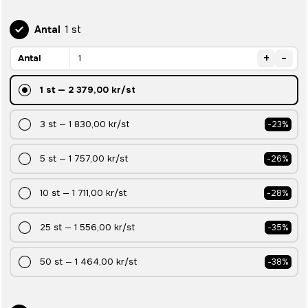
Antal
1 st
+
-
Antal
1
st
—
2 379,00 kr
/st
3
st
—
1 830,00 kr
/st
-
23
%
5
st
—
1 757,00 kr
/st
-
26
%
10
st
—
1 711,00 kr
/st
-
28
%
25
st
—
1 556,00 kr
/st
-
35
%
50
st
—
1 464,00 kr
/st
-
38
%