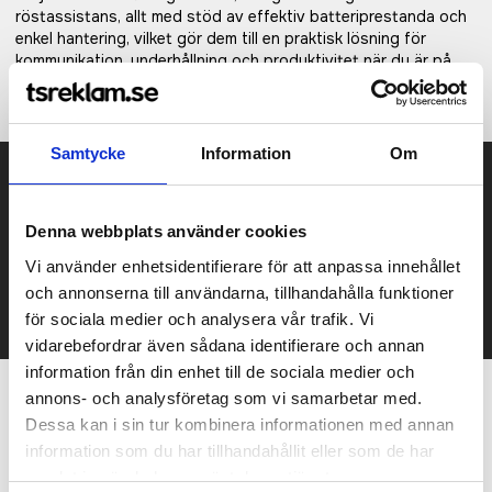
röstassistans, allt med stöd av effektiv batteriprestanda och
enkel hantering, vilket gör dem till en praktisk lösning för
kommunikation, underhållning och produktivitet när du är på
språng.
Samtycke
Information
Om
Prisuppgift på mailen?
Kontakta oss här för att få förslag på produkt och pris över
Denna webbplats använder cookies
mailen.
Vi använder enhetsidentifierare för att anpassa innehållet
Det går också utmärkt att bara ställa frågor!
och annonserna till användarna, tillhandahålla funktioner
KONTAKTA OSS
för sociala medier och analysera vår trafik. Vi
vidarebefordrar även sådana identifierare och annan
information från din enhet till de sociala medier och
annons- och analysföretag som vi samarbetar med.
Relaterade produkter
Dessa kan i sin tur kombinera informationen med annan
information som du har tillhandahållit eller som de har
samlat in när du har använt deras tjänster.