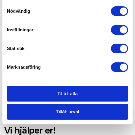
Samtyckesval
Nödvändig
Inställningar
Statistik
Marknadsföring
Prixton AI Content Studio
Prixton Pegasus 720P GPS-
stativ
drönare
Tillåt alla
Tillåt urval
Vi hjälper er!