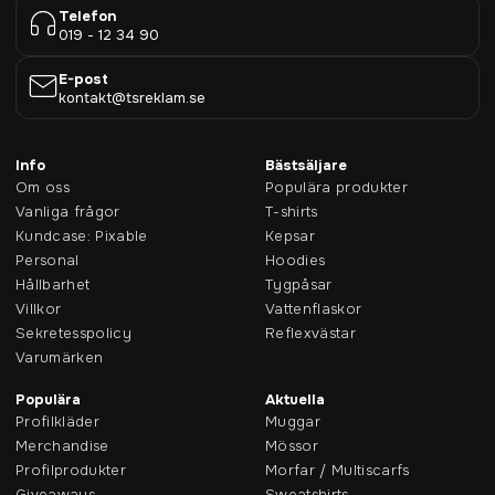
Telefon
019 - 12 34 90
E-post
kontakt@tsreklam.se
Info
Bästsäljare
Om oss
Populära produkter
Vanliga frågor
T-shirts
Kundcase: Pixable
Kepsar
Personal
Hoodies
Hållbarhet
Tygpåsar
Villkor
Vattenflaskor
Sekretesspolicy
Reflexvästar
Varumärken
Populära
Aktuella
Profilkläder
Muggar
Merchandise
Mössor
Profilprodukter
Morfar / Multiscarfs
Giveaways
Sweatshirts