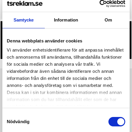
• Snabbare leverans? Ange önskat leveransdatum i kassan.
Samtycke
Information
Om
• Du får alltid godkänna en offert och skiss på mailen
innan beställningen blir bindande.
Denna webbplats använder cookies
• Tryckfil/er logo laddas upp i kassan.
Vi använder enhetsidentifierare för att anpassa innehållet
och annonserna till användarna, tillhandahålla funktioner
för sociala medier och analysera vår trafik. Vi
vidarebefordrar även sådana identifierare och annan
information från din enhet till de sociala medier och
Produktinformation
Specifikationer
Pristabell
Recensioner
(
954
st)
annons- och analysföretag som vi samarbetar med.
Dessa kan i sin tur kombinera informationen med annan
information som du har tillhandahållit eller som de har
Med dessa smidiga och sköna träningsboxer lägger du
grunden för ett riktigt bra träningspass. Kalsongerna är
samlat in när du har använt deras tjänster.
tillverkade av ett högfunktionellt material som håller dig sval
Samtyckesval
och torr vid hård träning i varma förhållanden. Ergonomisk 3D-
Nödvändig
design ger perfekt passform och optimal rörelsefrihet.