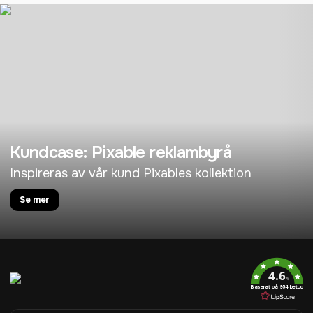
Kundcase: Pixable reklambyrå
Inspireras av vår kund Pixables kollektion
Se mer
4.6
/5
Baserat på 954 betyg