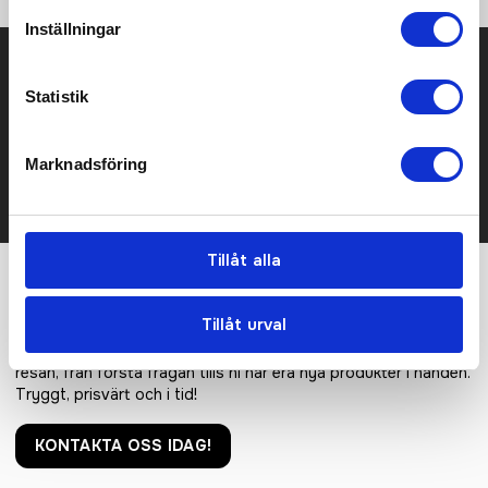
Inställningar
Prisuppgift på mailen?
Statistik
Kontakta oss här för att få förslag på produkt och pris över
mailen.
Det går också utmärkt att bara ställa frågor!
Marknadsföring
KONTAKTA OSS
Tillåt alla
Vi hjälper er!
Tillåt urval
Få personlig hjälp av oss när ni beställer, vi finns här hela
resan, från första frågan tills ni har era nya produkter i handen.
Tryggt, prisvärt och i tid!
KONTAKTA OSS IDAG!