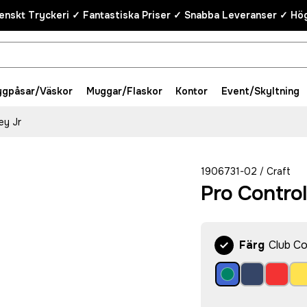
enskt Tryckeri ✓ Fantastiska Priser ✓ Snabba Leveranser ✓ Hög
ygpåsar/Väskor
Muggar/Flaskor
Kontor
Event/Skyltning
ey Jr
1906731-02
Craft
/
Pro Control
Färg
Club Co