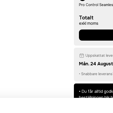
Pro Control Seamles
Totalt
exkl moms
Uppskattat lev
Mån. 24 August
• Snabbare leverans
• Du får alltid go
beställningen blir 
• Tryckfil/er logo 