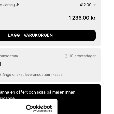
s Jersey Jr
412,00 kr
1 236,00 kr
LÄGG I VARUKORGEN
eransdatum
10 arbetsdagar
i
? Ange önskat leveransdatum i kassan.
dkänna en offert och skiss på mailen innan
bindande.
laddas upp i kassan.