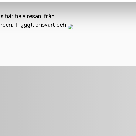
ns här hela resan, från
anden. Tryggt, prisvärt och