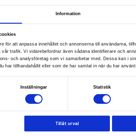
Information
sioner
(
954
st)
cookies
rm och zonanpassad struktur för optimal reglering av kropps
e för att anpassa innehållet och annonserna till användarna, tillh
vår trafik. Vi vidarebefordrar även sådana identifierare och anna
nnons- och analysföretag som vi samarbetar med. Dessa kan i sin
har tillhandahållit eller som de har samlat in när du har använt 
Prisuppgift på mailen?
a oss här för att få förslag på produkt och pris över
Inställningar
Statistik
Det går också utmärkt att bara ställa frågor!
KONTAKTA OSS
Tillåt urval