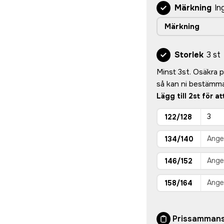
Märkning
In
Märkning
Storlek
3 st
Minst 3st. Osäkra på
så kan ni bestämma
Lägg till 2st för a
122/128
134/140
146/152
158/164
Prissammans