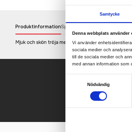
Samtycke
Produktinformation
Specifikationer
Pristabell
Recen
Denna webbplats använder 
Mjuk och skön tröja med sömlös design, tight passfo
Vi använder enhetsidentifierar
sociala medier och analysera 
till de sociala medier och a
med annan information som du 
Samtyckesval
Kontakt
Nödvändig