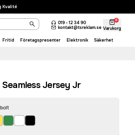
 Kvalité
0
019 - 12 34 90
kontakt@tsreklam.se
Varukorg
Fritid
Företagspresenter
Elektronik
Säkerhet
 Seamless Jersey Jr
bolt