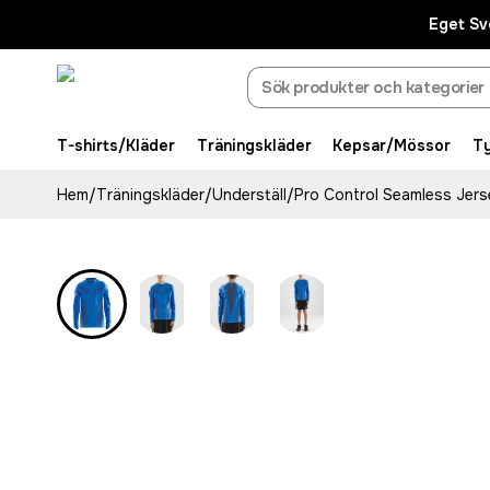
Eget Sv
T-shirts/Kläder
Träningskläder
Kepsar/Mössor
T
Hem
/
Träningskläder
/
Underställ
/
Pro Control Seamless Jers