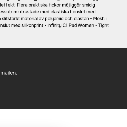
effekt. Flera praktiska fickor möjliggör smidig
dessutom utrustade med elastiska benslut med
ch slitstarkt material av polyamid och elastan • Mesh i
slut med silikonprint • Infinity C1 Pad Women • Tight
 mailen.