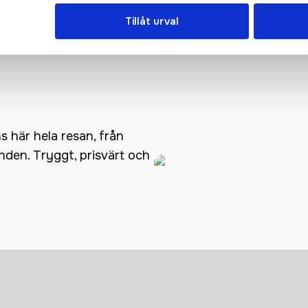
Tillåt urval
Short Solid W
Squad Go Short Solid Jr
ns här hela resan, från
anden. Tryggt, prisvärt och