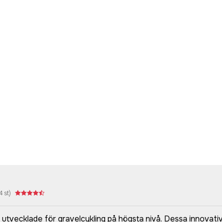
4
st)
utvecklade för gravelcykling på högsta nivå. Dessa innovati