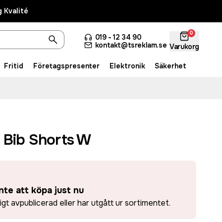
 Kvalité
0
019 - 12 34 90
kontakt@tsreklam.se
Varukorg
Fritid
Företagspresenter
Elektronik
Säkerhet
 Bib Shorts W
nte att köpa just nu
ligt avpublicerad eller har utgått ur sortimentet.