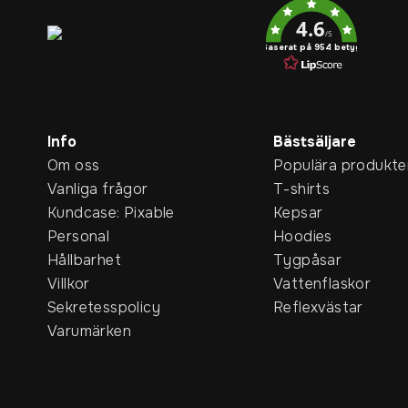
4.6
/5
Baserat på 954 betyg
Info
Bästsäljare
Om oss
Populära produkte
Vanliga frågor
T-shirts
Kundcase: Pixable
Kepsar
Personal
Hoodies
Hållbarhet
Tygpåsar
Villkor
Vattenflaskor
Sekretesspolicy
Reflexvästar
Varumärken