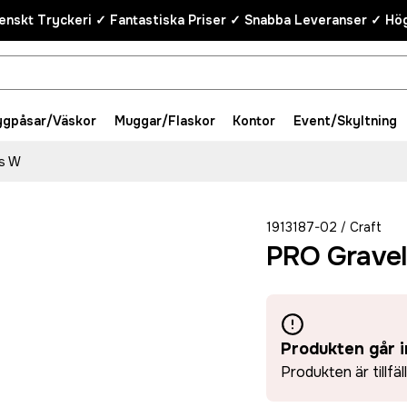
enskt Tryckeri ✓ Fantastiska Priser ✓ Snabba Leveranser ✓ Hög
ygpåsar/Väskor
Muggar/Flaskor
Kontor
Event/Skyltning
ts W
1913187-02
Craft
/
PRO Gravel
Produkten går i
Produkten är tillfäl