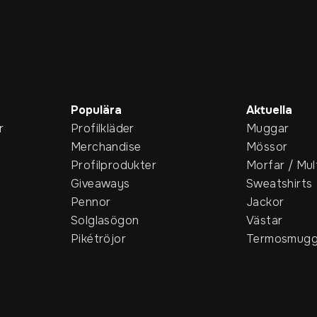
Populära
Aktuella
r
Profilkläder
Muggar
Merchandise
Mössor
Profilprodukter
Morfar / Mul
Giveaways
Sweatshirts
Pennor
Jackor
Solglasögon
Västar
Pikétröjor
Termosmugg