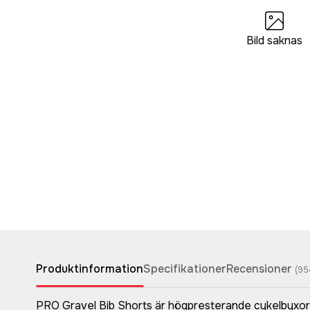
Bild saknas
Produktinformation
Specifikationer
Recensioner
(
95
PRO Gravel Bib Shorts är högpresterande cykelbyxor 