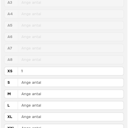
A3
A4
A5
A6
A7
A8
XS
S
M
L
XL