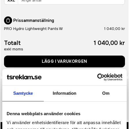
XXL
Prissammanställning
PRO Hydro Lightweight Pants W
1 040,00 kr
Totalt
1 040,00 kr
exkl moms
LÄGG I VARUKORGEN
Uppskattat leveransdatum
10 arbetsdagar
Samtycke
Information
Om
Mån. 24 Augusti
• Snabbare leverans? Ange önskat leveransdatum i kassan.
Denna webbplats använder cookies
Vi använder enhetsidentifierare för att anpassa innehållet