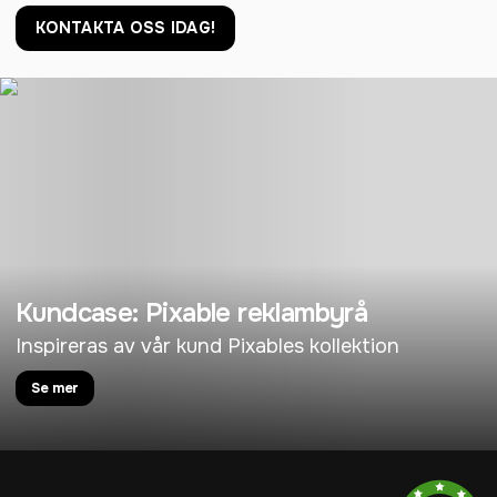
KONTAKTA OSS IDAG!
Kundcase: Pixable reklambyrå
Inspireras av vår kund Pixables kollektion
Se mer