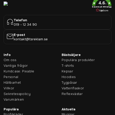
4.6
/5
Baserat på 954 betyg
Telefon
019 - 12 34 90
E-post
kontakt@tsreklam.se
Info
Bästsäljare
Om oss
Populära produkter
Vanliga frågor
T-shirts
Kundcase: Pixable
Kepsar
Personal
Hoodies
Hållbarhet
Tygpåsar
Villkor
Vattenflaskor
Sekretesspolicy
Reflexvästar
Varumärken
Populära
Aktuella
Profilkläder
Muggar