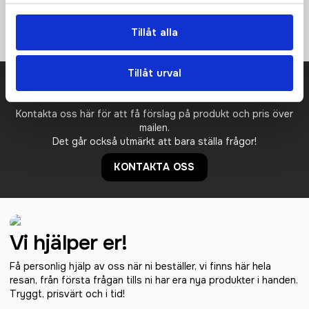
10 000) • Tejpade sömmar • Midjeresår med justerbar dragsko
• Tejpade benslut • Dold dragkedja i sidorna nedtill.
Tillåt alla
Tillåt urval
Prisuppgift på mailen?
Kontakta oss här för att få förslag på produkt och pris över
mailen.
Det går också utmärkt att bara ställa frågor!
KONTAKTA OSS
Vi hjälper er!
Få personlig hjälp av oss när ni beställer, vi finns här hela
resan, från första frågan tills ni har era nya produkter i handen.
Tryggt, prisvärt och i tid!