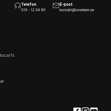
Telefon
E-post
019 - 12 34 90
kontakt@tsreklam.se
tiscarfs
ar