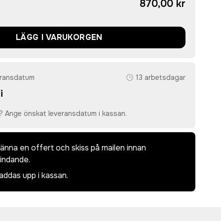
870,00 kr
LÄGG I VARUKORGEN
eransdatum
13 arbetsdagar
i
? Ange önskat leveransdatum i kassan.
dkänna en offert och skiss på mailen innan
bindande.
laddas upp i kassan.