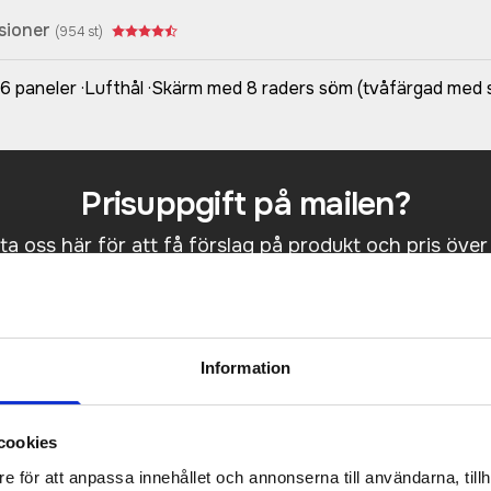
sioner
(
954
st)
6 paneler ·Lufthål ·Skärm med 8 raders söm (tvåfärgad med
Prisuppgift på mailen?
a oss här för att få förslag på produkt och pris över
Det går också utmärkt att bara ställa frågor!
KONTAKTA OSS
Information
cookies
e för att anpassa innehållet och annonserna till användarna, tillh