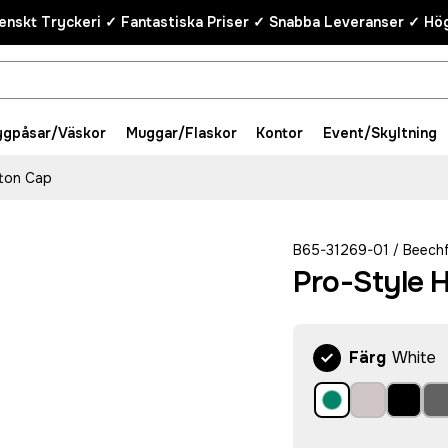
enskt Tryckeri ✓ Fantastiska Priser ✓ Snabba Leveranser ✓ Hög
ygpåsar/Väskor
Muggar/Flaskor
Kontor
Event/Skyltning
tton Cap
B65-31269-01
Beechf
/
Pro-Style 
Färg
White