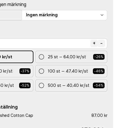
gen märkning
Ingen märkning
+
-
 kr
/st
25
st
—
64,00 kr
/st
-
26
%
0 kr
/st
100
st
—
47,40 kr
/st
-
37
%
-
46
%
60 kr
/st
500
st
—
40,40 kr
/st
-
52
%
-
54
%
tällning
ushed Cotton Cap
87,00 kr