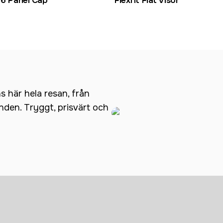
 6 Panel Cap
Flexfit Flat Visor
ns här hela resan, från
anden. Tryggt, prisvärt och