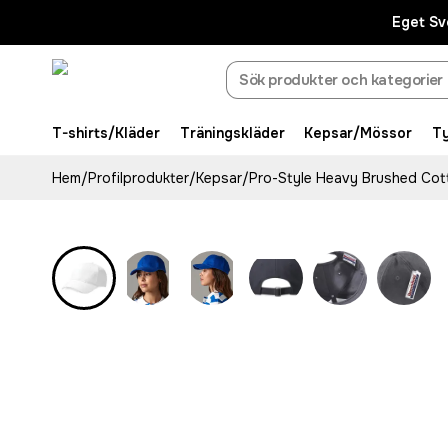
Eget Sv
T-shirts/Kläder
Träningskläder
Kepsar/Mössor
T
Hem
/
Profilprodukter
/
Kepsar
/
Pro-Style Heavy Brushed Co