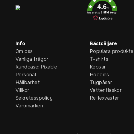
4.6
/5
Baserat på 954 betyg
Info
Bästsäljare
Om oss
Populära produkte
Vanliga frågor
T-shirts
Kundcase: Pixable
Kepsar
Personal
Hoodies
Hållbarhet
Tygpåsar
Villkor
Vattenflaskor
Sekretesspolicy
Reflexvästar
Varumärken