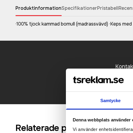
Produktinformation
Specifikationer
Pristabell
Recen
·100% tjock kammad bomull (madrassvävd) ·Keps med 
Kontakt
Samtycke
Denna webbplats använder 
Relaterade produkter
Vi använder enhetsidentifierar