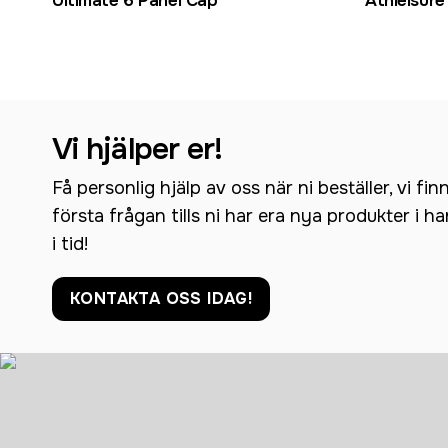
Ultimate 6 Panel Cap
Athleisure
Vi hjälper er!
Få personlig hjälp av oss när ni beställer, vi fin
första frågan tills ni har era nya produkter i h
i tid!
KONTAKTA OSS IDAG!