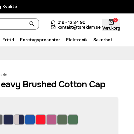
 Kvalité
0
019 - 12 34 90
kontakt@tsreklam.se
Varukorg
Fritid
Företagspresenter
Elektronik
Säkerhet
ield
Heavy Brushed Cotton Cap