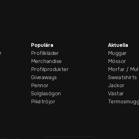
Populära
Aktuella
r
Profilkläder
Muggar
Merchandise
Mössor
Profilprodukter
Morfar / Mul
Giveaways
Sweatshirts
Pennor
Jackor
Solglasögon
Västar
Pikétröjor
Termosmugg