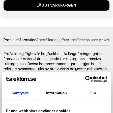
LÄGG I VARUKORGEN
Produktinformation
Specifikationer
Pristabell
Recensioner
(
954
st)
Pro Velocity Tights är högfunktionella längdåkningstights i
återvunnet material är designade för tävling och intensiva
träningspass. Dessa högpresterande tights är gjorda i en
tekniskt avancerad trikå av återvunnen polyester och elastan
som ser till att du håller dig torr, sval och fokuserad även
under riktigt hård skidåkning. Plagget har dessutom platt
resårband i midjan, lägre front, energificka på vaden och
silikonprint på midjans insida för en säker passform även vid
Samtycke
Information
Om
hög intensitet. För tävlingsinriktade åkare Pro Velocity är ett
tekniskt avancerat koncept för den tävlingsinriktade
längdskidåkaren. Högfunktionella material, effektiv ventilation,
limmade sömmar, råskurna avslut och en tight passform hjälper
Denna webbplats använder cookies