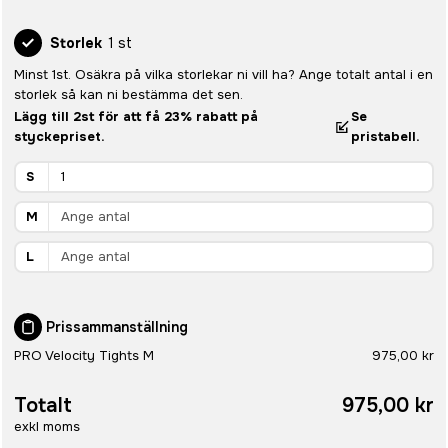
Storlek
1 st
Minst 1st. Osäkra på vilka storlekar ni vill ha? Ange totalt antal i en
storlek så kan ni bestämma det sen.
Lägg till 2st för att få 23% rabatt på
Se
styckepriset.
pristabell.
S
M
L
Prissammanställning
PRO Velocity Tights M
975,00 kr
Totalt
975,00 kr
exkl moms