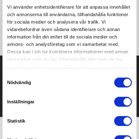
dig att ta din skidåkning till nästa nivå. • Högfunktionell trikå av
Vi använder enhetsidentifierare för att anpassa innehållet
återvunnen polyester och elastan • Bra stretch för perfekt
passform och optimal rörelsefrihet • Platt resårband i midjan
och annonserna till användarna, tillhandahålla funktioner
för perfekt passform • Bar/gel-ficka på vadens baksida •
för sociala medier och analysera vår trafik. Vi
Lägre front för perfekt balans mellan front/bak vid rörelse •
vidarebefordrar även sådana identifierare och annan
Silikonprint på midjans insida håller tightsen på plats •
information från din enhet till de sociala medier och
Sublimerad design
annons- och analysföretag som vi samarbetar med.
Dessa kan i sin tur kombinera informationen med annan
information som du har tillhandahållit eller som de har
Prisuppgift på mailen?
samlat in när du har använt deras tjänster.
Samtyckesval
Kontakta oss här för att få förslag på produkt och pris över
Nödvändig
mailen.
Det går också utmärkt att bara ställa frågor!
Inställningar
KONTAKTA OSS
Statistik
Vi hjälper er!