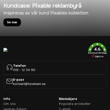
Kundcase: Pixable reklambyrå
Inspireras av vår kund Pixables kollektion
Se mer
4.6
/5
Baserat på 954 betyg
Telefon
019 - 12 34 90
E-post
kontakt@tsreklam.se
Info
Bästsäljare
Om oss
Populära produkter
Vanliga frågor
T-shirts