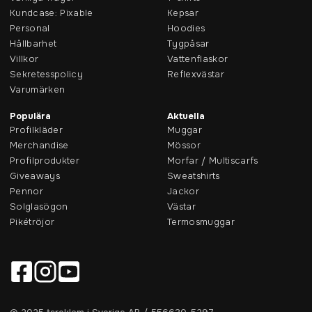
Kundcase: Pixable
Kepsar
Personal
Hoodies
Hållbarhet
Tygpåsar
Villkor
Vattenflaskor
Sekretesspolicy
Reflexvästar
Varumärken
Populära
Aktuella
Profilkläder
Muggar
Merchandise
Mössor
Profilprodukter
Morfar / Multiscarfs
Giveaways
Sweatshirts
Pennor
Jackor
Solglasögon
Västar
Pikétröjor
Termosmuggar