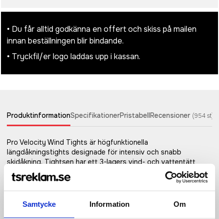
• Du får alltid godkänna en offert och skiss på mailen
innan beställningen blir bindande.
• Tryckfil/er logo laddas upp i kassan.
Produktinformation
Specifikationer
Pristabell
Recensioner
(
954
st)
Pro Velocity Wind Tights är högfunktionella
längdåkningstights designade för intensiv och snabb
skidåkning. Tightsen har ett 3-lagers vind- och vattentätt
stretchmaterial fram och på underbenen samt återvunnen,
funktionell trikå bak för effektiv ventilation och fukttransport.
Perforerad ventilation i sidorna ser till att du håller dig sval och
fokuserad även under riktigt hårda träningspass eller tävlingar.
Samtycke
Information
Om
För tävlingsinriktade åkare Pro Velocity är ett tekniskt