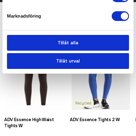
Marknadsföring
Relaterade produkter
Bästsäljare
Tillåt alla
Tillåt urval
Recycled
ADV Essence High Waist
ADV Essence Tights 2 W
Tights W