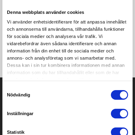
avancerat koncept för den tävlingsinriktade längdskidåkaren.
Högfunktionella material, perforerad ventilation, limmade
Denna webbplats använder cookies
sömmar, råskurna avslut och en tight passform ger en
proffesionell känsla och hjälper dig att ta din skidåkning till
Vi använder enhetsidentifierare för att anpassa innehållet
nästa nivå. • 3-lagers vind- och vattentätt stretchmaterial fram
och annonserna till användarna, tillhandahålla funktioner
och på underbenen WP (Waterpillar) 15,000/MVP (Moisture
för sociala medier och analysera vår trafik. Vi
Vapor Permability) 10,000 • Återvunnen, högfunktionell trikå
bak för ökad ventilation • Perforerad ventilation i sidorna •
vidarebefordrar även sådana identifierare och annan
Tight passform med ergonomiskt formade knän • Elastisk
information från din enhet till de sociala medier och
midjeresår med dragsko • Dold dragkedja i benslut • Tejpade
annons- och analysföretag som vi samarbetar med.
benslut för ökad komfort
Dessa kan i sin tur kombinera informationen med annan
information som du har tillhandahållit eller som de har
samlat in när du har använt deras tjänster.
Prisuppgift på mailen?
Samtyckesval
Nödvändig
Kontakta oss här för att få förslag på produkt och pris över
mailen.
Det går också utmärkt att bara ställa frågor!
Inställningar
KONTAKTA OSS
Statistik