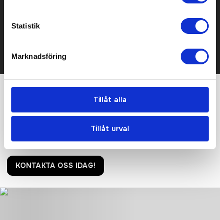
Kontakta oss här för att få förslag på produkt och pris över
mailen.
Statistik
Det går också utmärkt att bara ställa frågor!
KONTAKTA OSS
Marknadsföring
Tillåt alla
Vi hjälper er!
Få personlig hjälp av oss när ni beställer, vi finns här hela
Tillåt urval
resan, från första frågan tills ni har era nya produkter i handen.
Tryggt, prisvärt och i tid!
KONTAKTA OSS IDAG!