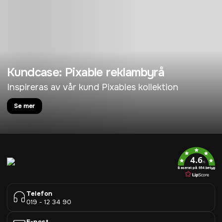
Kundcase: Pixable reklambyrå
Inspireras av vår kund Pixables kollektion
Se mer
4.6
/5
Baserat på 954 betyg
Telefon
019 - 12 34 90
E-post