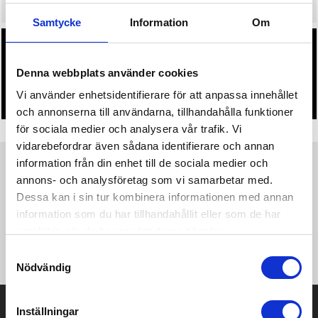
Samtycke
Information
Om
• Du får alltid godkänna en offert och skiss på mailen
innan beställningen blir bindande.
Denna webbplats använder cookies
• Tryckfil/er logo laddas upp i kassan.
Vi använder enhetsidentifierare för att anpassa innehållet
och annonserna till användarna, tillhandahålla funktioner
för sociala medier och analysera vår trafik. Vi
vidarebefordrar även sådana identifierare och annan
information från din enhet till de sociala medier och
Produktinformation
Specifikationer
Pristabell
Recensioner
annons- och analysföretag som vi samarbetar med.
(
954
st)
Dessa kan i sin tur kombinera informationen med annan
information som du har tillhandahållit eller som de har
Långkalsonger i damstorlek som håller dig torr, sval och fräsh
samlat in när du har använt deras tjänster.
vid intensiva fysiska aktiviteter. Flatlocksöm och ergonomisk
passform som följer kroppen för optimal rörelsefrihet.
Samtyckesval
Nödvändig
Prisuppgift på mailen?
Inställningar