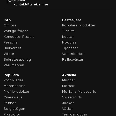
kontakt@tsreklam.se
Info
Bästsäljare
Om oss
Populära produkter
Vanliga frågor
T-shirts
Kundcase: Pixable
Kepsar
Personal
Hoodies
Hållbarhet
Tygpåsar
Villkor
Vattenflaskor
Sekretesspolicy
Reflexvästar
Varumärken
Populära
Aktuella
Profilkläder
Muggar
Merchandise
Mössor
Profilprodukter
Morfar / Multiscarfs
Giveaways
Sweatshirts
Pennor
Jackor
Solglasögon
Västar
Pikétröjor
Termosmuggar