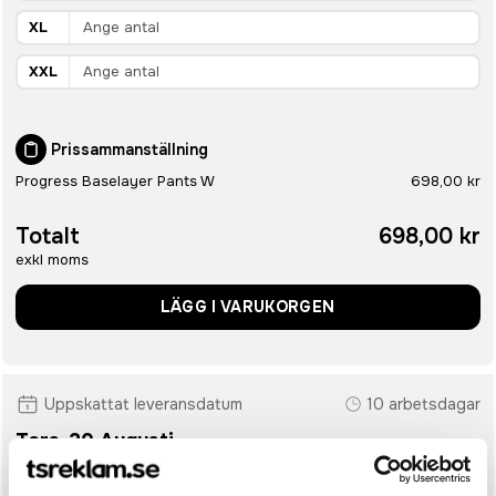
XL
XXL
Prissammanställning
Progress Baselayer Pants W
698,00 kr
Totalt
698,00 kr
exkl moms
LÄGG I VARUKORGEN
Uppskattat leveransdatum
10 arbetsdagar
Tors. 20 Augusti
• Snabbare leverans? Ange önskat leveransdatum i kassan.