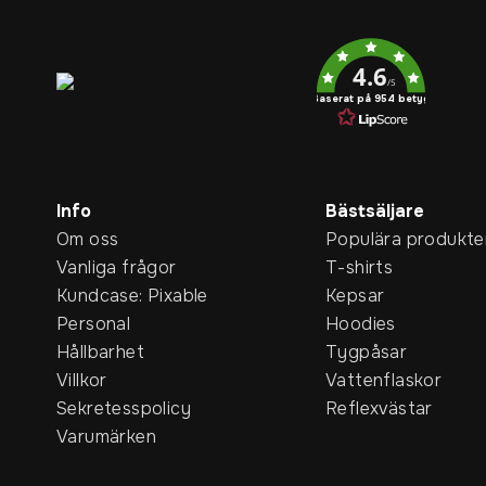
Service rating
4.6
/5
Baserat på 954 betyg
Info
Bästsäljare
Om oss
Populära produkte
Vanliga frågor
T-shirts
Kundcase: Pixable
Kepsar
Personal
Hoodies
Hållbarhet
Tygpåsar
Villkor
Vattenflaskor
Sekretesspolicy
Reflexvästar
Varumärken