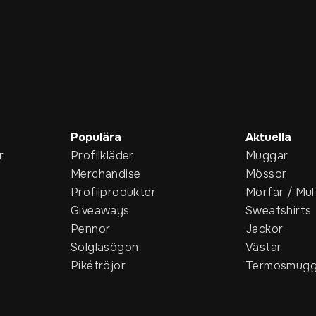
Populära
Aktuella
r
Profilkläder
Muggar
Merchandise
Mössor
Profilprodukter
Morfar / Mul
Giveaways
Sweatshirts
Pennor
Jackor
Solglasögon
Västar
Pikétröjor
Termosmugg