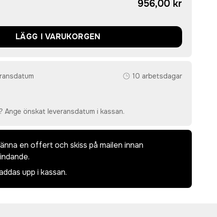
956,00 kr
LÄGG I VARUKORGEN
eransdatum
10 arbetsdagar
? Ange önskat leveransdatum i kassan.
dkänna en offert och skiss på mailen innan
bindande.
laddas upp i kassan.