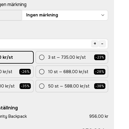
gen märkning
Ingen märkning
+
-
 kr
/st
3
st
—
735,00 kr
/st
-
23
%
 kr
/st
10
st
—
688,00 kr
/st
-
26
%
-
28
%
00 kr
/st
50
st
—
588,00 kr
/st
-
35
%
-
38
%
tällning
urity Backpack
956,00 kr