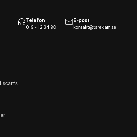
Telefon
E-post
019 - 12 34 90
kontakt@tsreklam.se
tiscarfs
ar