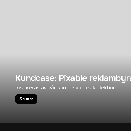
Kundcase: Pixable reklambyr
Inspireras av vår kund Pixables kollektion
Se mer