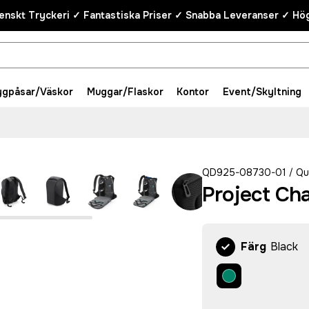
enskt Tryckeri ✓ Fantastiska Priser ✓ Snabba Leveranser ✓ Hög
ygpåsar/Väskor
Muggar/Flaskor
Kontor
Event/Skyltning
QD925-08730-01
Qu
/
Project Ch
Färg
Black