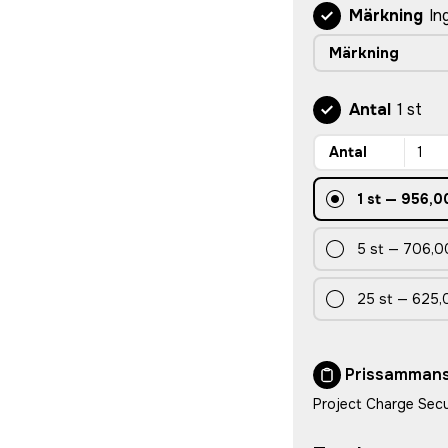
Märkning
In
Märkning
Antal
1 st
Antal
1
st
—
956,00
5
st
—
706,00
25
st
—
625,
Prissammans
Project Charge Sec