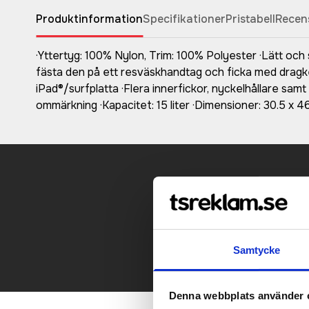
Produktinformation
Specifikationer
Pristabell
Recen
·Yttertyg: 100% Nylon, Trim: 100% Polyester ·Lätt och
fästa den på ett resväskhandtag och ficka med dragked
iPad®/surfplatta ·Flera innerfickor, nyckelhållare samt
ommärkning ·Kapacitet: 15 liter ·Dimensioner: 30.5 x 4
Kontakt
Samtycke
Denna webbplats använder 