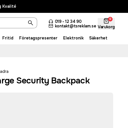
 Kvalité
0
019 - 12 34 90
kontakt@tsreklam.se
Varukorg
Fritid
Företagspresenter
Elektronik
Säkerhet
adra
arge Security Backpack