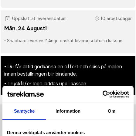
Uppskattat leveransdatum
10 arbetsdagar
Mån. 24 Augusti
• Snabbare leverans? Ange önskat leveransdatum i kassan.
• Du får alltid godkänna en offert och skiss på mailen
innan beställningen blir bindande.
• Tryckfil/er logo laddas upp i kassan.
Samtycke
Information
Om
Produktinformation
Specifikationer
Pristabell
Recensioner
(
954
st)
Denna webbplats använder cookies