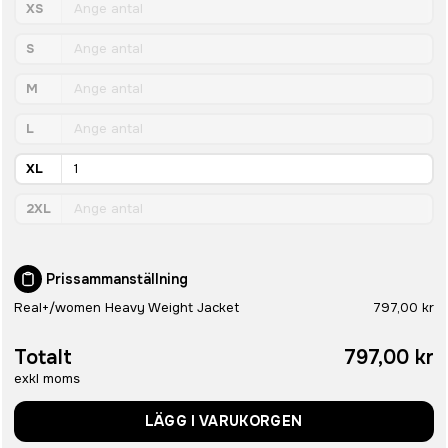
XS
S
M
L
XL
2XL
Prissammanställning
Real+/women Heavy Weight Jacket
797,00 kr
Totalt
797,00 kr
exkl moms
LÄGG I VARUKORGEN