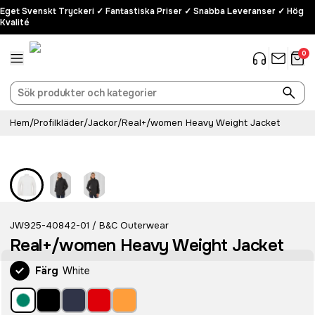
Eget Svenskt Tryckeri ✓ Fantastiska Priser ✓ Snabba Leveranser ✓ Hög
Kvalité
0
Hem
/
Profilkläder
/
Jackor
/
Real+/women Heavy Weight Jacket
JW925-40842-01
B&C Outerwear
/
Real+/women Heavy Weight Jacket
Färg
White