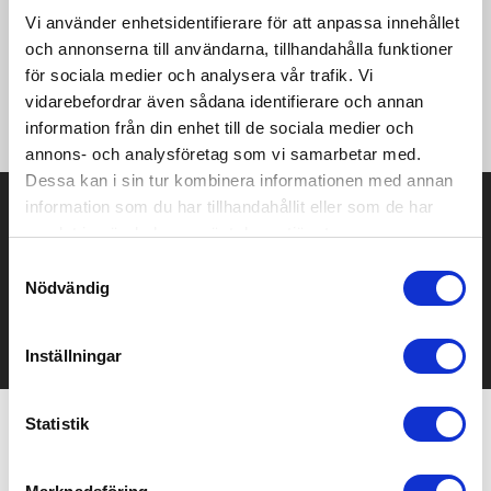
·Yttertyg: 100% Oxford polyester ·Insida: 100% polyester
Vi använder enhetsidentifierare för att anpassa innehållet
vaddering (fleece och taft®) ·Vindtät och vattenavvisande
·Huva i kragen ·Dragkedja (ton-i-ton) med vindskydd och skydd
och annonserna till användarna, tillhandahålla funktioner
för hakan ·Justerbara ärmkanter med kardborrband ·Ficka på
för sociala medier och analysera vår trafik. Vi
insidan och två sidofickor med dragkedja ·Tillgång till
vidarebefordrar även sådana identifierare och annan
dekoration på ryggen.
information från din enhet till de sociala medier och
annons- och analysföretag som vi samarbetar med.
Dessa kan i sin tur kombinera informationen med annan
Prisuppgift på mailen?
information som du har tillhandahållit eller som de har
samlat in när du har använt deras tjänster.
Kontakta oss här för att få förslag på produkt och pris över
Samtyckesval
mailen.
Nödvändig
Det går också utmärkt att bara ställa frågor!
KONTAKTA OSS
Inställningar
Statistik
Relaterade produkter