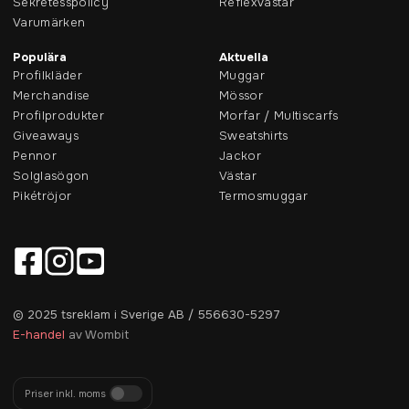
Sekretesspolicy
Reflexvästar
Varumärken
Populära
Aktuella
Profilkläder
Muggar
Merchandise
Mössor
Profilprodukter
Morfar / Multiscarfs
Giveaways
Sweatshirts
Pennor
Jackor
Solglasögon
Västar
Pikétröjor
Termosmuggar
© 2025 tsreklam i Sverige AB / 556630-5297
E-handel
av Wombit
Priser inkl. moms