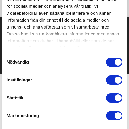
Dimensions: 37 x 46 cm
för sociala medier och analysera vår trafik. Vi
vidarebefordrar även sådana identifierare och annan
information från din enhet till de sociala medier och
Prisuppgift på mailen?
annons- och analysföretag som vi samarbetar med.
Dessa kan i sin tur kombinera informationen med annan
Kontakta oss här för att få förslag på produkt och pris över
information som du har tillhandahållit eller som de har
mailen.
samlat in när du har använt deras tjänster.
Det går också utmärkt att bara ställa frågor!
Samtyckesval
KONTAKTA OSS
Nödvändig
Inställningar
Relaterade produkter
Statistik
Marknadsföring