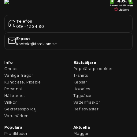
4.6
/5
Baserat på 954 betyg
Telefon
019 - 12 34 90
E-post
kontakt@tsreklam.se
Info
Bästsäljare
Om oss
Populära produkter
Vanliga frågor
T-shirts
Kundcase: Pixable
Kepsar
Personal
Hoodies
Hållbarhet
Tygpåsar
Villkor
Vattenflaskor
Sekretesspolicy
Reflexvästar
Varumärken
Populära
Aktuella
Profilkläder
Muggar