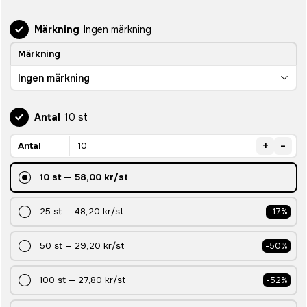
Märkning
Ingen märkning
Märkning
Ingen märkning
Antal
10 st
+
-
Antal
10
st
—
58,00 kr
/st
25
st
—
48,20 kr
/st
-
17
%
50
st
—
29,20 kr
/st
-
50
%
100
st
—
27,80 kr
/st
-
52
%