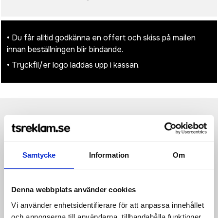
• Du får alltid godkänna en offert och skiss på mailen
innan beställningen blir bindande.
• Tryckfil/er logo laddas upp i kassan.
Produktinformation
Specifikationer
Pristabell
Recensioner
(
954
st)
170 g/m²
Samtycke
Information
Om
100% Cotton (Recycled)
Recycled cotton drawcords
Denna webbplats använder cookies
Capacity: 12 litres
Vi använder enhetsidentifierare för att anpassa innehållet
och annonserna till användarna, tillhandahålla funktioner