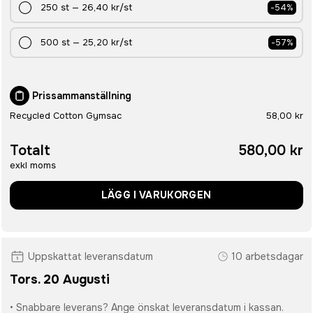
250
st
—
26,40 kr
/st
-
54
%
500
st
—
25,20 kr
/st
-
57
%
Prissammanställning
Recycled Cotton Gymsac
58,00 kr
Totalt
580,00 kr
exkl moms
LÄGG I VARUKORGEN
Uppskattat leveransdatum
10 arbetsdagar
Tors. 20 Augusti
• Snabbare leverans? Ange önskat leveransdatum i kassan.