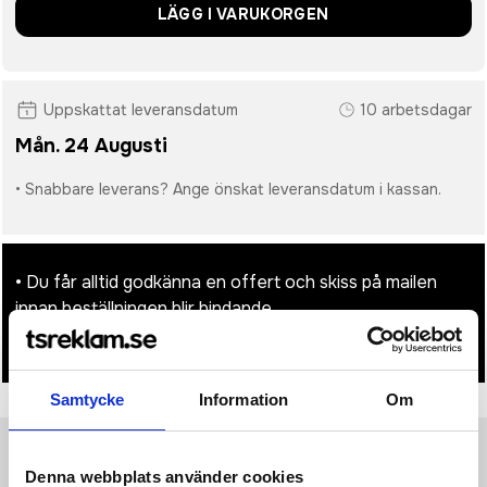
LÄGG I VARUKORGEN
Uppskattat leveransdatum
10 arbetsdagar
Mån. 24 Augusti
• Snabbare leverans? Ange önskat leveransdatum i kassan.
• Du får alltid godkänna en offert och skiss på mailen
innan beställningen blir bindande.
• Tryckfil/er logo laddas upp i kassan.
Samtycke
Information
Om
Produktinformation
Specifikationer
Pristabell
Recensioner
(
954
st)
Denna webbplats använder cookies