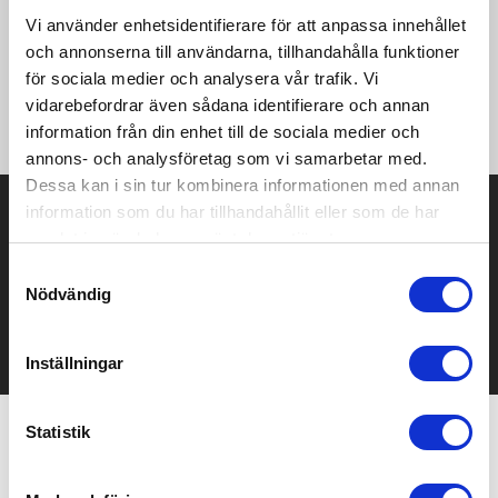
Vi använder enhetsidentifierare för att anpassa innehållet
·220 g/m² ·100% polyester (Mikrofleece) ·Anti-nopp ·Krage i
och annonserna till användarna, tillhandahålla funktioner
dubbla lager ·Axel-till-axel band ·Metalldragkedja i matchande
för sociala medier och analysera vår trafik. Vi
färg ·Blixtlåsförsedda sidofickor ·Täcksömmar
vidarebefordrar även sådana identifierare och annan
·Tvillingnålssydda ärmslut och nederkant ·Avrivbar etikett.
information från din enhet till de sociala medier och
annons- och analysföretag som vi samarbetar med.
Dessa kan i sin tur kombinera informationen med annan
Prisuppgift på mailen?
information som du har tillhandahållit eller som de har
samlat in när du har använt deras tjänster.
Kontakta oss här för att få förslag på produkt och pris över
Samtyckesval
mailen.
Nödvändig
Det går också utmärkt att bara ställa frågor!
KONTAKTA OSS
Inställningar
Statistik
Relaterade produkter