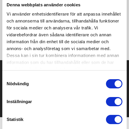
Denna webbplats använder cookies
Produktinformation
Specifikationer
Pristabell
Recensioner
(
954
st)
Vi använder enhetsidentifierare för att anpassa innehållet
och annonserna till användarna, tillhandahålla funktioner
·280 g/m² ·65% polyester, 35% bomull ·Fodrad huva i samma
tyg, platta snören och metallöglor ·Hellång dragkedja ·Nack-
för sociala medier och analysera vår trafik. Vi
och axelband i samma färg ·Dubbelnålssydd axel ·Mudd och fåll
vidarebefordrar även sådana identifierare och annan
i dubbelt tyg ·Flatlockssömmar runt ärmhål och ficka ·Dubbel
information från din enhet till de sociala medier och
mittficka ·Avrivbar etikett ·Tvättbar upp till 60 ° C.
annons- och analysföretag som vi samarbetar med.
Dessa kan i sin tur kombinera informationen med annan
information som du har tillhandahållit eller som de har
Prisuppgift på mailen?
samlat in när du har använt deras tjänster.
Samtyckesval
Kontakta oss här för att få förslag på produkt och pris över
Nödvändig
mailen.
Det går också utmärkt att bara ställa frågor!
Inställningar
KONTAKTA OSS
Statistik