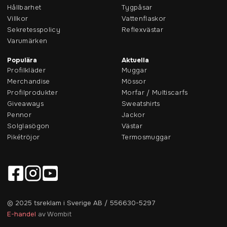
Hållbarhet
Tygpåsar
Villkor
Vattenflaskor
Sekretesspolicy
Reflexvästar
Varumärken
Populära
Aktuella
Profilkläder
Muggar
Merchandise
Mössor
Profilprodukter
Morfar / Multiscarfs
Giveaways
Sweatshirts
Pennor
Jackor
Solglasögon
Västar
Pikétröjor
Termosmuggar
© 2025 tsreklam i Sverige AB / 556630-5297
E-handel
av Wombit