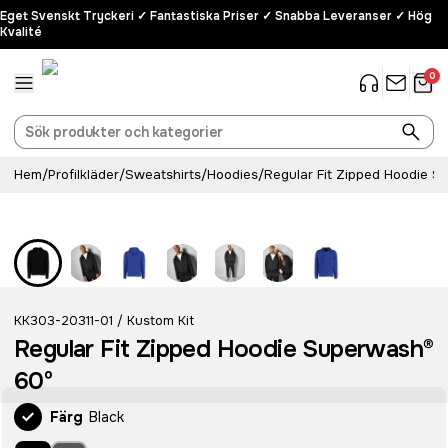
Eget Svenskt Tryckeri ✓ Fantastiska Priser ✓ Snabba Leveranser ✓ Hög
Kvalité
0
Hem
/
Profilkläder
/
Sweatshirts
/
Hoodies
/
Regular Fit Zipped Hoodie 
KK303-20311-01
Kustom Kit
/
Regular Fit Zipped Hoodie Superwash®
60º
Färg
Black