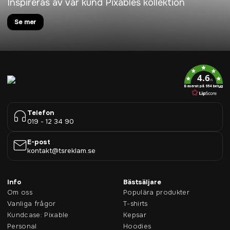
Inspireras av vår kund Pixables kollektion
Se mer
4.6
/5
Baserat på 954 betyg
Telefon
019 - 12 34 90
E-post
kontakt@tsreklam.se
Info
Bästsäljare
Om oss
Populära produkter
Vanliga frågor
T-shirts
Kundcase: Pixable
Kepsar
Personal
Hoodies