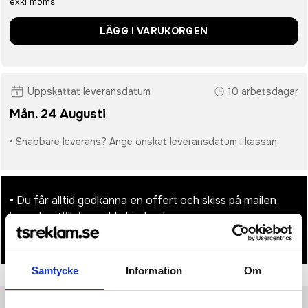
exkl moms
LÄGG I VARUKORGEN
Uppskattat leveransdatum
10 arbetsdagar
Mån. 24 Augusti
• Snabbare leverans? Ange önskat leveransdatum i kassan.
• Du får alltid godkänna en offert och skiss på mailen
innan beställningen blir bindande.
• Tryckfil/er logo laddas upp i kassan.
Samtycke
Information
Om