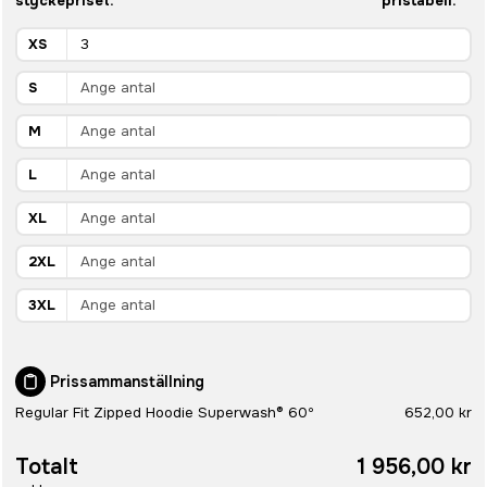
styckepriset.
pristabell.
XS
S
M
L
XL
2XL
3XL
Prissammanställning
Regular Fit Zipped Hoodie Superwash® 60º
652,00 kr
Totalt
1 956,00 kr