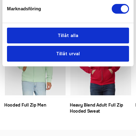
Relaterade produkter
Marknadsföring
Populär
Bra pris
Tillåt alla
Tillåt urval
Hooded Full Zip Men
Heavy Blend Adult Full Zip
Hooded Sweat