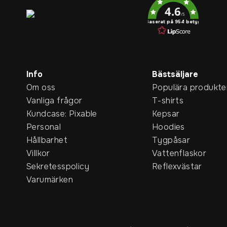
4.6
/5
Baserat på 954 betyg
Info
Bästsäljare
Om oss
Populära produkte
Vanliga frågor
T-shirts
Kundcase: Pixable
Kepsar
Personal
Hoodies
Hållbarhet
Tygpåsar
Villkor
Vattenflaskor
Sekretesspolicy
Reflexvästar
Varumärken