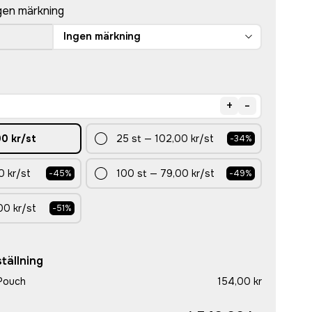
gen märkning
Ingen märkning
+
-
00 kr
/st
25
st
—
102,00 kr
/st
-
34
%
0 kr
/st
100
st
—
79,00 kr
/st
-
45
%
-
49
%
00 kr
/st
-
51
%
tällning
Pouch
154,00 kr