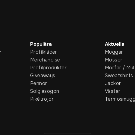
Populära
Aktuella
r
Profilkläder
Muggar
Merchandise
Mössor
Profilprodukter
Morfar / Mul
Giveaways
Sweatshirts
Pennor
Jackor
Solglasögon
Västar
Pikétröjor
Termosmugg