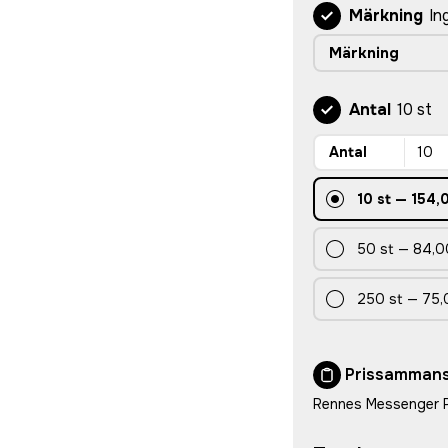
Märkning
In
Märkning
Antal
10 st
Antal
10
st
—
154,
50
st
—
84,0
250
st
—
75,
Prissammans
Rennes Messenger 