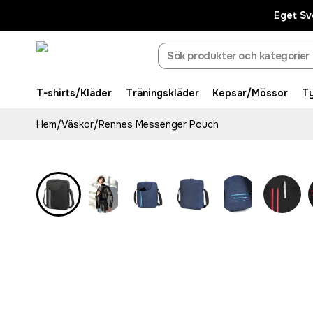
Eget Sv
T-shirts/Kläder
Träningskläder
Kepsar/Mössor
T
Hem
/
Väskor
/
Rennes Messenger Pouch