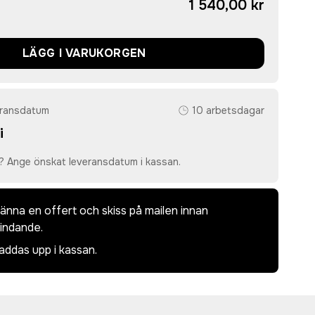
1 540,00 kr
LÄGG I VARUKORGEN
eransdatum
10 arbetsdagar
i
? Ange önskat leveransdatum i kassan.
dkänna en offert och skiss på mailen innan
bindande.
laddas upp i kassan.