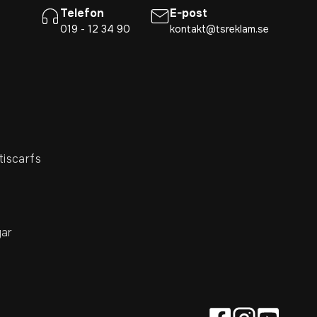
Telefon
E-post
019 - 12 34 90
kontakt@tsreklam.se
tiscarfs
ar