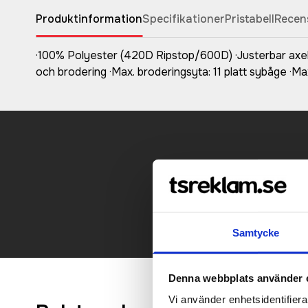
Produktinformation
Specifikationer
Pristabell
Recen
·100% Polyester (420D Ripstop/600D) ·Justerbar axelre
och brodering ·Max. broderingsyta: 11 platt sybåge ·Max
Kontakt
Samtycke
Denna webbplats använder 
Vi använder enhetsidentifierar