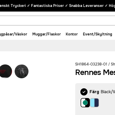
enskt Tryckeri ✓ Fantastiska Priser ✓ Snabba Leveranser ✓ Hög
ygpåsar/Väskor
Muggar/Flaskor
Kontor
Event/Skyltning
SH1864-03238-01
S
/
Rennes Me
Färg
Black/