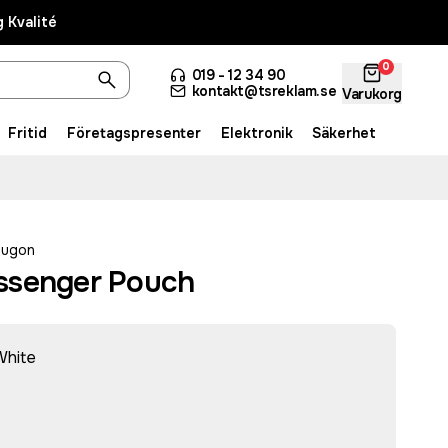
 Kvalité
0
019 - 12 34 90
kontakt@tsreklam.se
Varukorg
Fritid
Företagspresenter
Elektronik
Säkerhet
hugon
ssenger Pouch
White