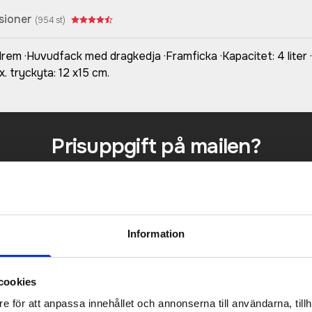
sioner
(
954
st)
m ·Huvudfack med dragkedja ·Framficka ·Kapacitet: 4 liter ·M
. tryckyta: 12 x15 cm.
Prisuppgift på mailen?
a oss här för att få förslag på produkt och pris över
Det går också utmärkt att bara ställa frågor!
KONTAKTA OSS
Information
cookies
e för att anpassa innehållet och annonserna till användarna, tillh