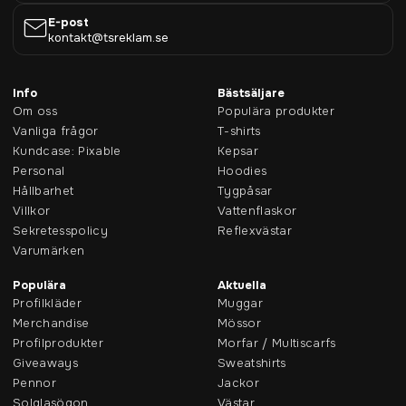
E-post
kontakt@tsreklam.se
Info
Bästsäljare
Om oss
Populära produkter
Vanliga frågor
T-shirts
Kundcase: Pixable
Kepsar
Personal
Hoodies
Hållbarhet
Tygpåsar
Villkor
Vattenflaskor
Sekretesspolicy
Reflexvästar
Varumärken
Populära
Aktuella
Profilkläder
Muggar
Merchandise
Mössor
Profilprodukter
Morfar / Multiscarfs
Giveaways
Sweatshirts
Pennor
Jackor
Solglasögon
Västar