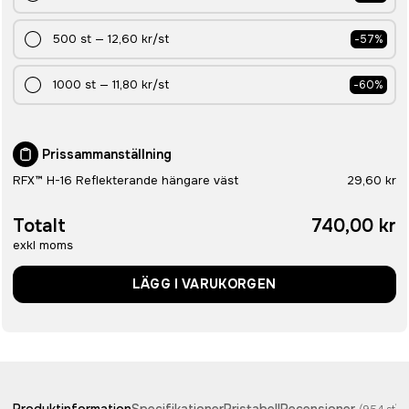
500
st
—
12,60 kr
/st
-
57
%
1000
st
—
11,80 kr
/st
-
60
%
Prissammanställning
RFX™ H-16 Reflekterande hängare väst
29,60 kr
Totalt
740,00 kr
exkl moms
LÄGG I VARUKORGEN