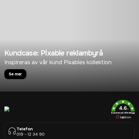
Kundcase: Pixable reklambyrå
Inspireras av vår kund Pixables kollektion
Se mer
4.6
/5
Baserat på 954 betyg
Telefon
019 - 12 34 90