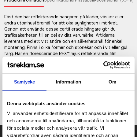
Produktinformation
Specifikationer
Pristabell
Recensioner
(
954
st)
Fäst den här reflekterande hängaren på kläder, väskor eller
andra utomhusföremål för att öka synligheten i mörkret.
Genom att använda dessa certifierade hängare gör du
trafiksäkerheten till en del av ditt varumärke. Artiklarna
levereras med ett vitt snöre och en säkerhetsnål för enkel
montering. Finns i olika former och storlekar och i vit eller gul
färg. Har en florescerande RFX™ mjuk reflekterande film
tillverkad av ftalatfri PVC eller det mer hållbara alternativet
TPU. Materialen har testats i enlighet med SVHC (Substances
of Very High Concern) REACH-kandidatlistan och är fria från
ftalater. Artiklarna är CE-testade och godkända i enlighet med
Samtycke
Information
Om
EN 17353 Typ B 1. Varje artikel levereras med ett 10 cm långt
snöre och nål för att enkelt kunna fästas i en väska, jacka etc.
Förpackad tillsammans med ett informationsblad i en
glassinpåse, ett hållbart material tillverkat av trämassa.
Denna webbplats använder cookies
Tillverkad i Europa.
Vi använder enhetsidentifierare för att anpassa innehållet
och annonserna till användarna, tillhandahålla funktioner
för sociala medier och analysera vår trafik. Vi
vidarebefordrar även sådana identifierare och annan