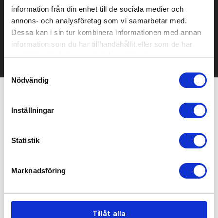
Prisuppgift på mailen?
information från din enhet till de sociala medier och
Kontakta oss här för att få förslag på produkt och pris över
annons- och analysföretag som vi samarbetar med.
mailen.
Dessa kan i sin tur kombinera informationen med annan
Det går också utmärkt att bara ställa frågor!
information som du har tillhandahållit eller som de har
KONTAKTA OSS
samlat in när du har använt deras tjänster.
Samtyckesval
Nödvändig
Relaterade produkter
Inställningar
Statistik
Marknadsföring
Tillåt alla