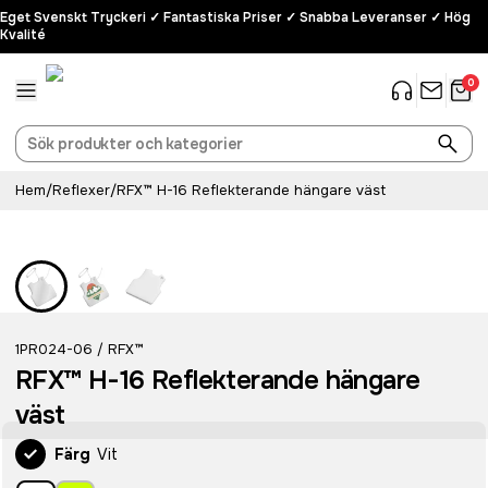
Eget Svenskt Tryckeri ✓ Fantastiska Priser ✓ Snabba Leveranser ✓ Hög
Kvalité
0
Hem
/
Reflexer
/
RFX™ H-16 Reflekterande hängare väst
1PR024-06
RFX™
/
RFX™ H-16 Reflekterande hängare
väst
Färg
Vit